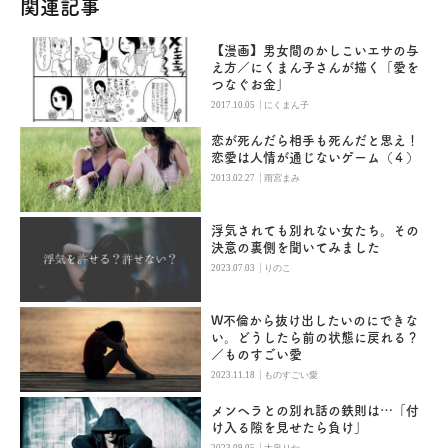
関連記事
【漫画】男女間のかしこいエサの与
え方／にくまん子さんが描く「愛を
つなぐお金」
|
2017.10.05
にくまん子
恋が死んだら相手も死んだと思え！
恋愛は人情が通じないゲーム（４）
|
2013.02.27
雨宮まみ
浮気されても別れない女たち。その
決意の裏側を聞いてみました
|
2023.07.03
りのこ
W不倫から抜け出したいのにできな
い。どうしたら前の状態に戻れる？
／ものすごい愛
|
2023.11.18
ものすごい愛
メンヘラとの別れ話の鉄則は…「付
け入る隙を見せたら負け」
|
2023.09.05
大泉りか