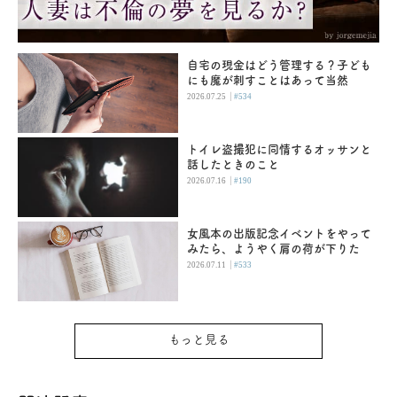
自宅の現金はどう管理する？子ども
にも魔が刺すことはあって当然
|
2026.07.25
#534
トイレ盗撮犯に同情するオッサンと
話したときのこと
|
2026.07.16
#190
女風本の出版記念イベントをやって
みたら、ようやく肩の荷が下りた
|
2026.07.11
#533
もっと見る