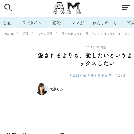
# 付き合いたい
# 男の本音
# セフレ
# 浮気
# 不倫
# 出会う方法
# マッチングアプリ
# ラブグッズ
# 体の相
恋愛
ラブタイム
結婚
マンガ
わたしのこと
特
# イケない
# ビッチの話
# エロスポット
# キャリア
恋愛
つらい恋愛
愛されるよりも、愛したいというよりも、セックスし
HOME
# 恋愛相談
# モテテク
# セフレから本命へ
# 結婚したい
2015.08.22
恋愛
# セフレがほしい
# 夫婦の悩み
# おもしろライフ
愛されるよりも、愛したいというよ
ックスしたい
#023
人妻は不倫の夢を見るか？
大泉りか