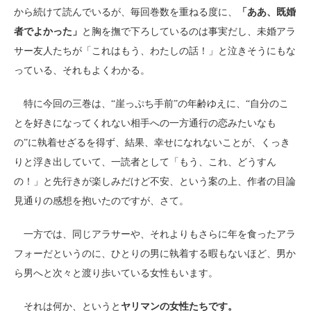
から続けて読んでいるが、毎回巻数を重ねる度に、
「ああ、既婚
者でよかった」
と胸を撫で下ろしているのは事実だし、未婚アラ
サー友人たちが「これはもう、わたしの話！」と泣きそうにもな
っている、それもよくわかる。
特に今回の三巻は、“崖っぷち手前”の年齢ゆえに、“自分のこ
とを好きになってくれない相手への一方通行の恋みたいなも
の”に執着せざるを得ず、結果、幸せになれないことが、くっき
りと浮き出していて、一読者として「もう、これ、どうすん
の！」と先行きが楽しみだけど不安、という案の上、作者の目論
見通りの感想を抱いたのですが、さて。
一方では、同じアラサーや、それよりもさらに年を食ったアラ
フォーだというのに、ひとりの男に執着する暇もないほど、男か
ら男へと次々と渡り歩いている女性もいます。
それは何か、というと
ヤリマンの女性たちです。