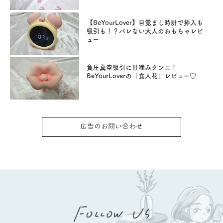
【BeYourLover】目覚まし時計で挿入も
吸引も！？バレない大人のおもちゃレビ
ュー
負圧真空吸引に甘噛みクンニ！
BeYourLoverの「食人花」レビュー♡
広告のお問い合わせ