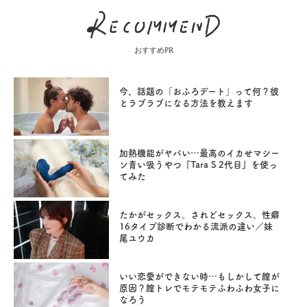
おすすめPR
今、話題の「おふろデート」って何？彼
とラブラブになる方法を教えます
加熱機能がヤバい…最高のイカせマシー
ン青い吸うやつ『Tara S 2代目』を使っ
てみた
たかがセックス。されどセックス。性癖
16タイプ診断でわかる流派の違い／妹
尾ユウカ
いい恋愛ができない時…もしかして膣が
原因？膣トレでモテモテふわふわ女子に
なろう