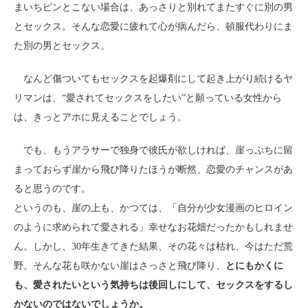
まいちピンとこない場合は、あっさりと別れてまたすぐに別の男
とセックス。そんな恋愛に疲れて心が病んだら、頓服代わりにま
た別の男とセックス。
なんど傷ついてもセックスを起爆剤にして起き上がり続けるヤ
リマンは、“愛されてセックスをしたい”と願っている女性から
は、きっとアホに見えることでしょう。
でも、もうアラサーで独身で彼氏が欲しければ、崖っぷちに留
まっておらず崖から飛び降りたほうが断然、恋愛のチャンスがあ
ると思うのです。
というのも、崖の上も、かつては、「自分が少女漫画のヒロイン
のように求められて愛される」幸せなお花畑だったかもしれませ
ん。しかし、30年生きてきた結果、その花々は枯れ、今はただ荒
野。そんな花も咲かない崖はさっさと飛び降り、
とにもかくに
も、愛されたいという気持ちは後回しにして、セックスをするし
かないのではないでしょうか。