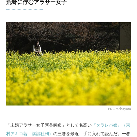
荒野に佇むアラサー女子
PROmrhayata
「未婚アラサー女子阿鼻叫喚」として名高い
『タラレバ娘』（東
村アキコ著 講談社刊）
の三巻を最近、手に入れて読んだ。一巻