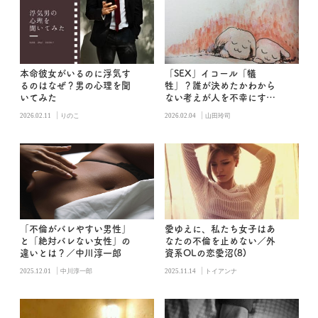
本命彼女がいるのに浮気す
「SEX」イコール「犠
るのはなぜ？男の心理を聞
牲」？誰が決めたかわから
いてみた
ない考えが人を不幸にする
／山田玲司の男子更衣室
|
|
2026.02.11
りのこ
2026.02.04
山田玲司
「不倫がバレやすい男性」
愛ゆえに、私たち女子はあ
と「絶対バレない女性」の
なたの不倫を止めない／外
違いとは？／中川淳一郎
資系OLの恋愛沼(8)
|
|
2025.12.01
中川淳一郎
2025.11.14
トイアンナ