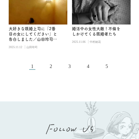
大好きな既婚上司に「2番
婚活中の女性大敵！不倫を
目の女にしてください」と
しかけてくる既婚者たち
告白しました／山田玲司の
|
2025.11.06
中村綾花
男子更衣室
|
2025.11.12
山田玲司
1
2
3
4
5