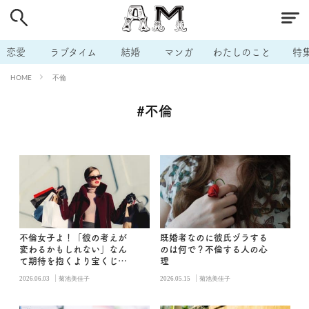
# 付き合いたい
# 男の本音
# セフレ
# 浮気
# 不倫
# 出会う方法
# マッチングアプリ
恋愛
ラブタイム
結婚
マンガ
わたしのこと
特
# ラブグッズ
# 体の相性
# イケない
不倫
HOME
# ビッチの話
# エロスポット
# キャリア
#不倫
# 恋愛相談
# モテテク
# セフレから本命へ
# 結婚したい
# セフレがほしい
# 夫婦の悩み
# おもしろライフ
不倫女子よ！「彼の考えが
既婚者なのに彼氏ヅラする
変わるかもしれない」なん
のは何で？不倫する人の心
て期待を抱くより宝くじを
理
買おう
|
|
2026.06.03
菊池美佳子
2026.05.15
菊池美佳子