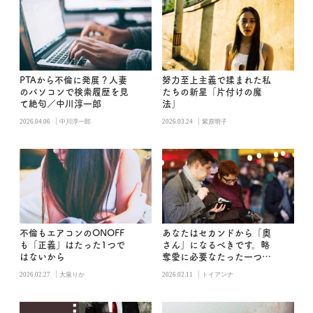
PTAから不倫に発展？人妻
努力至上主義で揉まれた私
のパソコンで検索履歴を見
たちの新星「片付けの魔
て絶句／中川淳一郎
法」
|
|
2026.04.06
中川淳一郎
2026.03.24
紫原明子
不倫もエアコンのONOFF
あなたはセカンドから「奥
も「正義」はたった1つで
さん」になるべきです。略
はないから
奪愛に必要なたった一つの
こと
|
|
2026.02.27
大泉りか
2026.02.11
トイアンナ