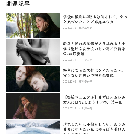
関連記事
俳優の彼氏に3回も浮気されて、やっ
と気づいたこと／妹尾ユウカ
|
2024.05.13
妹尾ユウカ
軽蔑と憧れの感情が入り乱れる！不
倫は退屈な女子会の甘い毒／外資系
OLの恋愛沼
|
2025.06.14
トイアンナ
好きになった男性はゲイだった…。
実らない片思いで得た恋愛観
|
2022.12.09
菊池美佳子
【復縁マニュアル】まずは元カレの
友人にLINEしよう！／中川淳一郎
|
2023.07.17
中川淳一郎
浮気したいし不倫もしたい。ありの
ままに生きたい私はやっぱり受け入