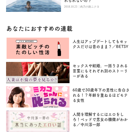
れられないの？
|
2018.10.23
肉乃小路ニクヨ
あなたにおすすめの連載
人生はアップデートしてもセッ
クスだけは昔のまま？／BETSY
セックスや結婚。一括りされる
言葉にもそれぞれ別のストーリ
ーがある
60歳で30歳年下の男性に告白さ
れる！？年齢を重ねるほどモテ
る女性
人間を理解するにはエロをし
ろ！ベッドで男女の機微がわか
る／中川淳一郎