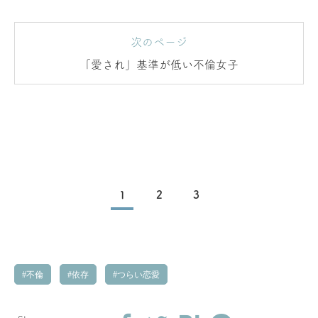
次のページ
「愛され」基準が低い不倫女子
1
2
3
不倫
依存
つらい恋愛