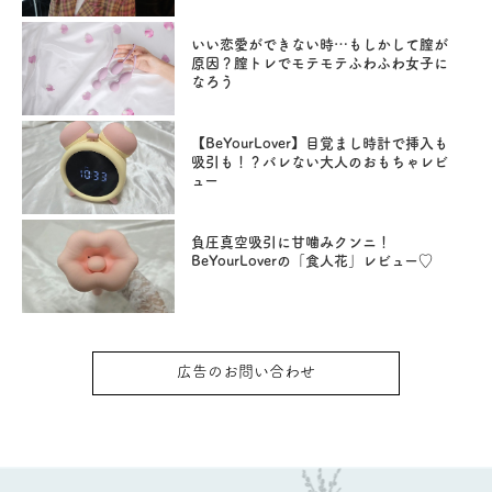
いい恋愛ができない時…もしかして膣が
原因？膣トレでモテモテふわふわ女子に
なろう
【BeYourLover】目覚まし時計で挿入も
吸引も！？バレない大人のおもちゃレビ
ュー
負圧真空吸引に甘噛みクンニ！
BeYourLoverの「食人花」レビュー♡
広告のお問い合わせ