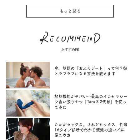
もっと見る
おすすめPR
今、話題の「おふろデート」って何？彼
とラブラブになる方法を教えます
加熱機能がヤバい…最高のイカせマシー
ン青い吸うやつ『Tara S 2代目』を使っ
てみた
たかがセックス。されどセックス。性癖
16タイプ診断でわかる流派の違い／妹
尾ユウカ