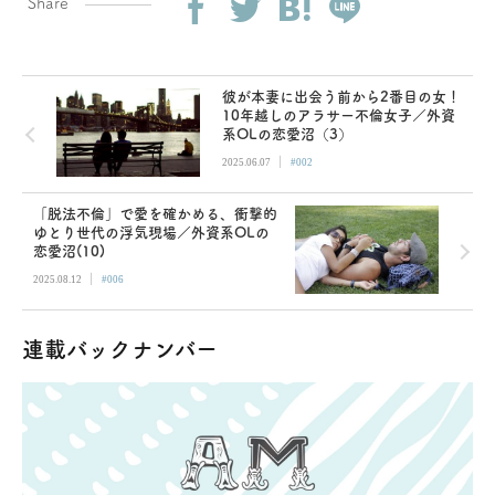
Share
彼が本妻に出会う前から2番目の女！
10年越しのアラサー不倫女子／外資
系OLの恋愛沼（3）
|
2025.06.07
#002
「脱法不倫」で愛を確かめる、衝撃的
ゆとり世代の浮気現場／外資系OLの
恋愛沼(10)
|
2025.08.12
#006
連載バックナンバー