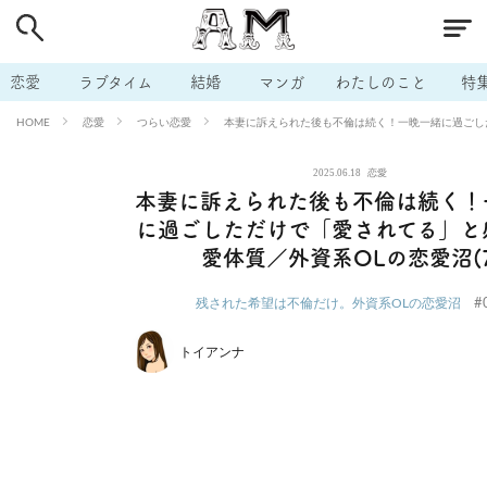
# 付き合いたい
# 男の本音
# セフレ
# 浮気
# 不倫
# 出会う方法
# マッチングアプリ
# ラブグッズ
# 体の相
恋愛
ラブタイム
結婚
マンガ
わたしのこと
特
# イケない
# ビッチの話
# エロスポット
# キャリア
恋愛
つらい恋愛
本妻に訴えられた後も不倫は続く！一晩一緒に過ごした
HOME
# 恋愛相談
# モテテク
# セフレから本命へ
# 結婚したい
2025.06.18
恋愛
# セフレがほしい
# 夫婦の悩み
# おもしろライフ
本妻に訴えられた後も不倫は続く！
に過ごしただけで「愛されてる」と
愛体質／外資系OLの恋愛沼(7
#
残された希望は不倫だけ。外資系OLの恋愛沼
トイアンナ