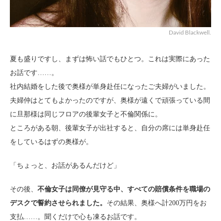
David Blackwell.
夏も盛りですし、まずは怖い話でもひとつ。これは実際にあった
お話です……。
社内結婚をした後で奥様が単身赴任になったご夫婦がいました。
夫婦仲はとてもよかったのですが、奥様が遠くで頑張っている間
に旦那様は同じフロアの後輩女子と不倫関係に。
ところがある朝、後輩女子が出社すると、自分の席には単身赴任
をしているはずの奥様が。
「ちょっと、お話があるんだけど」
その後、
不倫女子は同僚が見守る中、すべての賠償条件を職場の
デスクで誓約させられました。
その結果、奥様へ計200万円をお
支払……。聞くだけで心も凍るお話です。