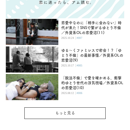
恋愛中なのに「相手に会わない」時
代が来た！SNSで繋がるゆとり不倫
／外資系OLの恋愛沼(11)
|
2025.10.24
#007
ゆる～くファミレスで密会！？「ゆ
とり不倫」の最新事情／外資系OLの
恋愛沼(9)
|
2025.10.17
#005
「脱法不倫」で愛を確かめる、衝撃
的ゆとり世代の浮気現場／外資系OL
の恋愛沼(10)
|
2025.08.12
#006
もっと見る