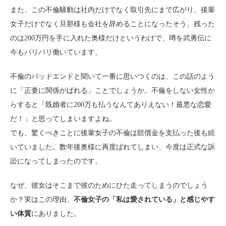
また、この不倫騒動は社内だけでなく取引先にまで広がり、後輩
女子だけでなく旦那様も会社を辞めることになったそう。残った
のは200万円を手に入れた奥様だけというわけで、噂を武勇伝に
今もバリバリ働いています。
不倫のバッドエンドと聞いて一番に思いつくのは、この話のよう
に「正妻に関係がばれる」ことでしょうか。不倫をしない女性か
らすると「既婚者に200万も払うなんてありえない！最悪な恋愛
だ！」と思ってしまいますよね。
でも、驚くべきことに後輩女子の不倫は賠償金を支払った後も続
いていました。数年後奥様に再度ばれてしまい、今度は正式な訴
訟になってしまったのです。
なぜ、彼女はそこまで彼のためにひた走ってしまうのでしょう
か？実はこの理由、
不倫女子の「私は愛されている」と感じやす
い体質
にありました。