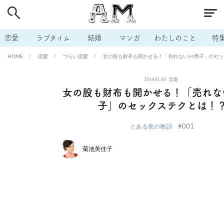
# 付き合いたい
# 男の本音
# セフレ
# 浮気
# 不倫
# 出会う方法
# マッチングアプリ
# ラブグッズ
# 体の相
恋愛
ラブタイム
結婚
マンガ
わたしのこと
特
# イケない
# ビッチの話
# エロスポット
# キャリア
恋愛
つらい恋愛
女の股も財布も開かせる！「売れない○○男子」のセ
HOME
# 恋愛相談
# モテテク
# セフレから本命へ
# 結婚したい
2014.01.06
恋愛
# セフレがほしい
# 夫婦の悩み
# おもしろライフ
女の股も財布も開かせる！「売れな
子」のセックステクとは！
#001
とある夜の教訓
菊池美佳子