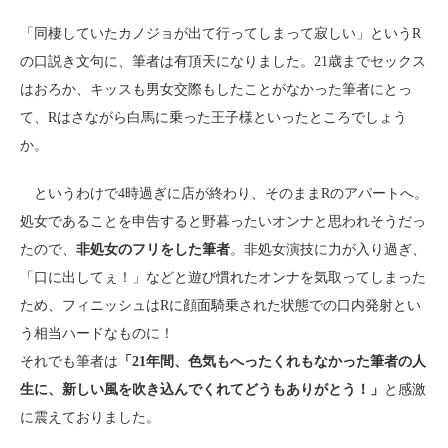
「同棲していたカノジョが出て行ってしまって寂しい」というR
の口説き文句に、筆者は有頂天になりました。21歳までセックス
はおろか、キッスも男女交際もしたことがなかった筆者にとっ
て、Rはさながら白馬に乗った王子様といったところでしょう
か。
というわけで4時過ぎに店が終わり、そのままRのアパートへ。
処女であることを申告すると野暮ったいオンナと思われそうだっ
たので、
非処女のフリをした筆者
。非処女演技に力が入り過ぎ、
「口に出してぇ！」などと遊び慣れたオンナを気取ってしまった
ため、フィニッシュはRに顔面騎乗された状態での口内発射とい
う相当ハードなものに！
それでも筆者は
「21年間、色気もへったくれもなかった筆者の人
生に、新しい風を吹き込んでくれてどうもありがとう！」
と感激
に震えておりました。