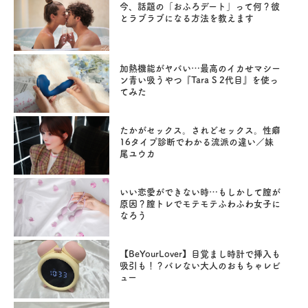
今、話題の「おふろデート」って何？彼
とラブラブになる方法を教えます
加熱機能がヤバい…最高のイカせマシー
ン青い吸うやつ『Tara S 2代目』を使っ
てみた
たかがセックス。されどセックス。性癖
16タイプ診断でわかる流派の違い／妹
尾ユウカ
いい恋愛ができない時…もしかして膣が
原因？膣トレでモテモテふわふわ女子に
なろう
【BeYourLover】目覚まし時計で挿入も
吸引も！？バレない大人のおもちゃレビ
ュー