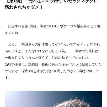
【第1訓】「売れない○○男子」のセックステクに
惑わされちゃダメ！
記念すべき第1回は、筆者の
ロストヴァージン話
を書かせて頂
きますね。
よく、「菊池さんの初体験って小5くらいですか？」と聞かれ
るのですが、そんなわけないでしょ（笑）！ 筆者の初体験は、
一般女性よりもうんと遅くて、21歳の秋でございました。
当時の筆者は、池袋西一番街にあったキャバクラに勤務していた
のですが、深夜3時を過ぎた頃に来店したのがR（当時22歳）で
す。