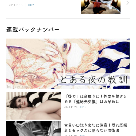
|
2014.01.13
#002
連載バックナンバー
「後で」は命取りに！性友を繋ぎと
める「連絡先交換」はお早めに
|
2024.11.26
#016
古臭い口説き文句に注意！隠れ既婚
者とセックスに陥らない防衛法
|
2024.11.04
#005