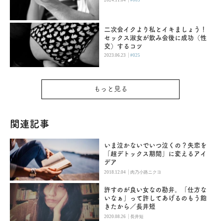
二次会イクより私とイキましょう！
セックス淑女が飲み会後に成功（性
交）するコツ
|
2023.06.23
#025
もっと見る
関連記事
いま泣かないでいつ泣くの？失恋を
「超デトックス期間」に変えるアイ
デア
|
2018.12.04
肉乃小路ニクヨ
許すのが良い女なの勘弁。「仕方な
いなぁ」って許してあげるのもう飽
きたから／長井短
|
2020.08.26
長井短