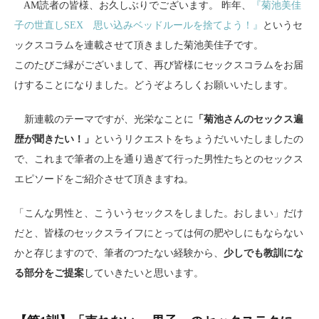
AM読者の皆様、お久しぶりでございます。 昨年、
『菊池美佳
子の世直しSEX 思い込みベッドルールを捨てよう！』
というセ
ックスコラムを連載させて頂きました菊池美佳子です。
このたびご縁がございまして、再び皆様にセックスコラムをお届
けすることになりました。どうぞよろしくお願いいたします。
新連載のテーマですが、光栄なことに
「菊池さんのセックス遍
歴が聞きたい！」
というリクエストをちょうだいいたしましたの
で、これまで筆者の上を通り過ぎて行った男性たちとのセックス
エピソードをご紹介させて頂きますね。
「こんな男性と、こういうセックスをしました。おしまい」だけ
だと、皆様のセックスライフにとっては何の肥やしにもならない
かと存じますので、筆者のつたない経験から、
少しでも教訓にな
る部分をご提案
していきたいと思います。