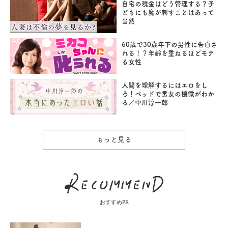
自宅の現金はどう管理する？子
どもにも魔が刺すことはあって
当然
60歳で30歳年下の男性に告白さ
れる！？年齢を重ねるほどモテ
る女性
人間を理解するにはエロをし
ろ！ベッドで男女の機微がわか
る／中川淳一郎
もっと見る
おすすめPR