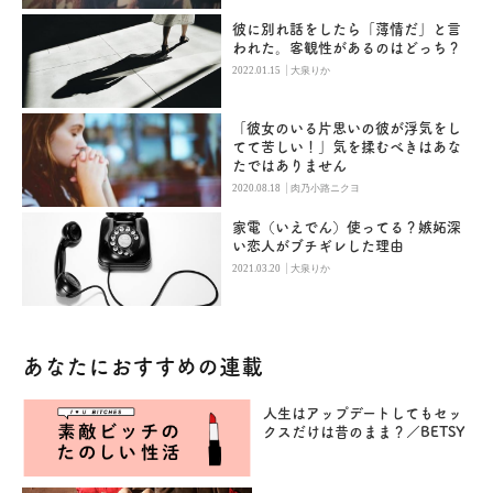
彼に別れ話をしたら「薄情だ」と言
われた。客観性があるのはどっち？
|
2022.01.15
大泉りか
「彼女のいる片思いの彼が浮気をし
てて苦しい！」気を揉むべきはあな
たではありません
|
2020.08.18
肉乃小路ニクヨ
家電（いえでん）使ってる？嫉妬深
い恋人がブチギレした理由
|
2021.03.20
大泉りか
あなたにおすすめの連載
人生はアップデートしてもセッ
クスだけは昔のまま？／BETSY