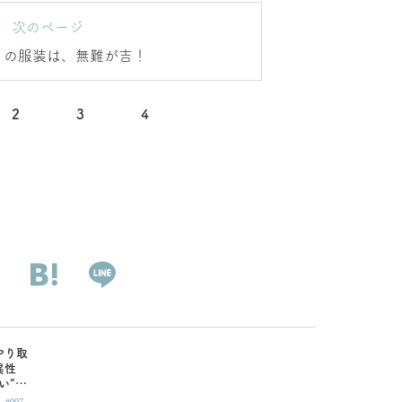
次のページ
トの服装は、無難が吉！
2
3
4
やり取
異性
い”サ
|
逃す
#007