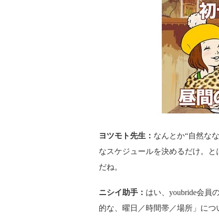
ヨツモト先生：
なんとか“自然な
なスケジュールを決めるだけ。と
だね。
ニシイ助手：
はい、youbrid
的な、曜日／時間帯／場所」につ