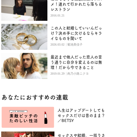
メ！連れて行かれたら落ちる
レストラン
2016.01.21
この人と結婚していいんだっ
け？決め手に欠けるならキラ
イなものを聞いて
|
2026.03.02
菊池美佳子
最近まで他人だった恋人の言
う通りに自分を変えるのは無
理！だから今できること
|
2019.01.29
肉乃小路ニクヨ
あなたにおすすめの連載
人生はアップデートしても
セックスだけは昔のまま？
／BETSY
セックスや結婚。一括りさ