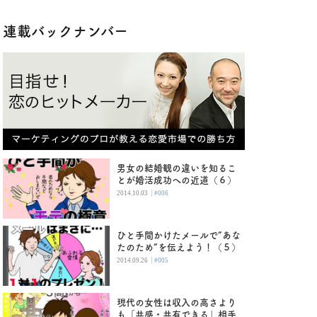
連載バックナンバー
男女の結婚観の違いを知るこ
とが婚活成功への近道（６）
|
2014.10.03
#006
ひと手間かけたメールで“あな
たのため”を伝えよう！（５）
|
2014.09.26
#005
現代の女性は収入の高さより
も「共感・共有できる」相手