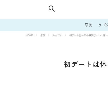
恋愛
ラブ
恋愛
カップル
初デートは休日の昼間がいい！第一
HOME
初デートは休