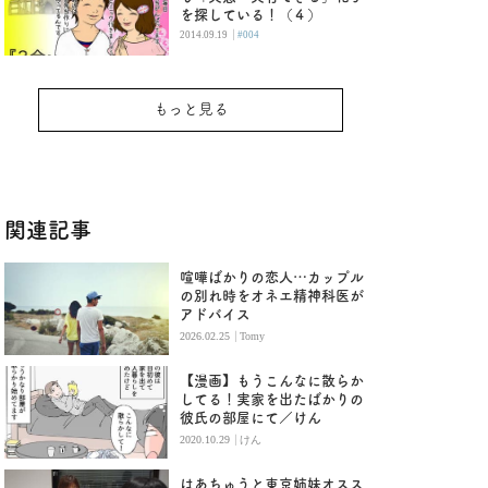
を探している！（４）
|
2014.09.19
#004
もっと見る
関連記事
喧嘩ばかりの恋人…カップル
の別れ時をオネエ精神科医が
アドバイス
|
2026.02.25
Tomy
【漫画】もうこんなに散らか
してる！実家を出たばかりの
彼氏の部屋にて／けん
|
2020.10.29
けん
はあちゅうと東京姉妹オスス