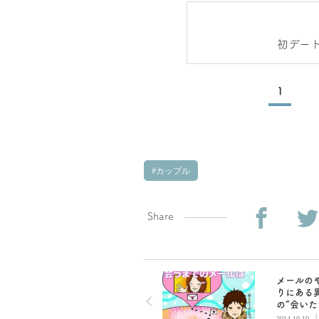
初デー
1
カップル
Share
メールの
りにある
の“会いた
インを見
2014.10.10