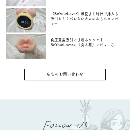
【BeYourLover】目覚まし時計で挿入も
吸引も！？バレない大人のおもちゃレビ
ュー
負圧真空吸引に甘噛みクンニ！
BeYourLoverの「食人花」レビュー♡
広告のお問い合わせ