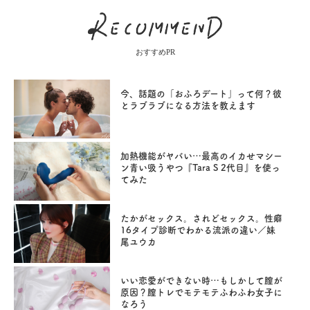
おすすめPR
今、話題の「おふろデート」って何？彼
とラブラブになる方法を教えます
加熱機能がヤバい…最高のイカせマシー
ン青い吸うやつ『Tara S 2代目』を使っ
てみた
たかがセックス。されどセックス。性癖
16タイプ診断でわかる流派の違い／妹
尾ユウカ
いい恋愛ができない時…もしかして膣が
原因？膣トレでモテモテふわふわ女子に
なろう