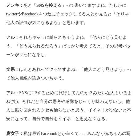
ノンキ：
あと
「SNSを控える」
って書いてますよね。たしかに
twitterやFacebookをつねにチェックしてる人とか見ると「そりゃ
他人の評価が気になるよな」と思います。
アル：
それもキャラに縛られちゃうよね。「他人にどう見せよ
う」「どう見られるだろう」ばっかり考えてると、その思考パタ
ーンがクセになるし。
文系：
ほんとあれってクセですよね。「他人にどう見せよう」っ
て他人目線が染みついちゃう。
アル：
SNSにUPするために旅行してんのか？みたいな人もいるよ
ね(笑)。それだと自分の思考や感覚をじっくり味わえないし、他
人に振り回されるクセも治らないと思う。イイネ！が少ないと不
安になって、自分で自分をイイネ！と思えなくなる。
腐女子：
私は最近Facebookとか辛くて…。みんなが赤ちゃんの写