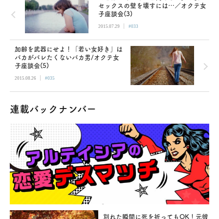
セックスの壁を壊すには…／オクテ女
子座談会(3)
|
2015.07.29
#033
加齢を武器にせよ！「若い女好き」は
バカがバレたくないバカ男/オクテ女
子座談会(5)
|
2015.08.26
#035
連載バックナンバー
別れた瞬間に死を祈ってもOK！元彼