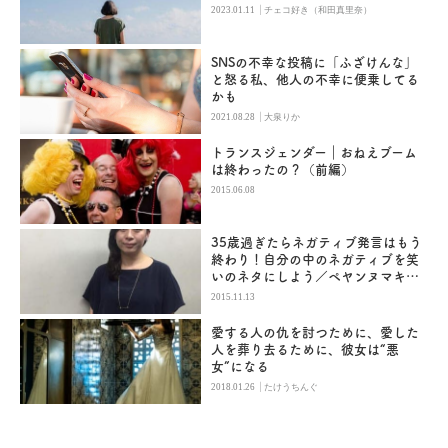
|
2023.01.11
チェコ好き（和田真里奈）
SNSの不幸な投稿に「ふざけんな」
と怒る私、他人の不幸に便乗してる
かも
|
2021.08.28
大泉りか
トランスジェンダー｜おねえブーム
は終わったの？（前編）
2015.06.08
35歳過ぎたらネガティブ発言はもう
終わり！自分の中のネガティブを笑
いのネタにしよう／ペヤンヌマキ
Vol.2
2015.11.13
愛する人の仇を討つために、愛した
人を葬り去るために、彼女は“悪
女”になる
|
2018.01.26
たけうちんぐ