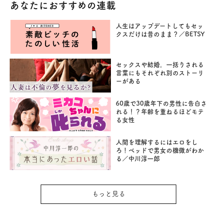
あなたにおすすめの連載
人生はアップデートしてもセッ
クスだけは昔のまま？／BETSY
セックスや結婚。一括りされる
言葉にもそれぞれ別のストーリ
ーがある
60歳で30歳年下の男性に告白さ
れる！？年齢を重ねるほどモテ
る女性
人間を理解するにはエロをし
ろ！ベッドで男女の機微がわか
る／中川淳一郎
もっと見る