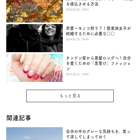
を成仏させる方法
|
2025.02.22
#042
恋愛＝キノコ狩り？！堅実派女子が
結婚するために必要な○○
|
2024.01.25
#038
チンドン屋から黒髪ロングへ！自分
を貫くための「男受け」ファッショ
ン
|
2023.10.11
#040
もっと見る
関連記事
自分の中のグレーな気持ちを、笑っ
て流してしまっておく