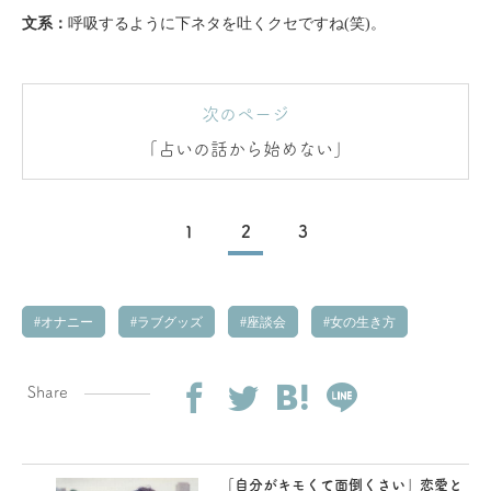
文系：
呼吸するように下ネタを吐くクセですね(笑)。
次のページ
「占いの話から始めない」
1
2
3
オナニー
ラブグッズ
座談会
女の生き方
Share
「自分がキモくて面倒くさい」恋愛と