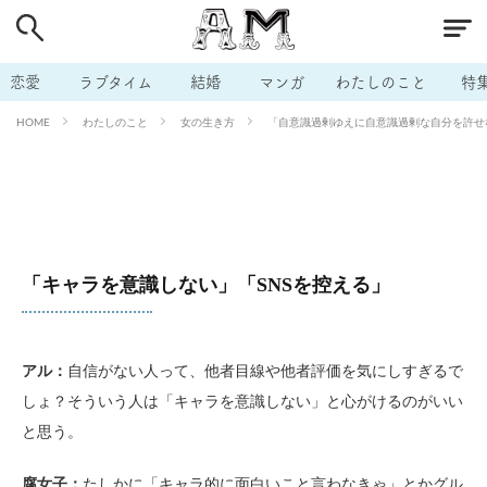
# 付き合いたい
# 男の本音
# セフレ
# 浮気
# 不倫
# 出会う方法
# マッチングアプリ
恋愛
ラブタイム
結婚
マンガ
わたしのこと
特
# ラブグッズ
# 体の相性
# イケない
わたしのこと
女の生き方
「自意識過剰ゆえに自意識過剰な自分を許せない
HOME
# ビッチの話
# エロスポット
# キャリア
# 恋愛相談
# モテテク
# セフレから本命へ
# 結婚したい
# セフレがほしい
# 夫婦の悩み
# おもしろライフ
「キャラを意識しない」「SNSを控える」
アル：
自信がない人って、他者目線や他者評価を気にしすぎるで
しょ？そういう人は「キャラを意識しない」と心がけるのがいい
と思う。
腐女子：
たしかに「キャラ的に面白いこと言わなきゃ」とかグル