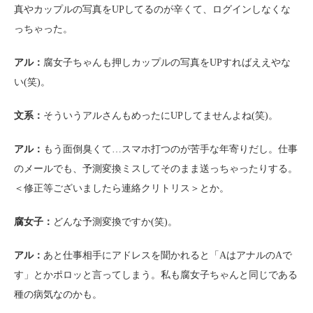
真やカップルの写真をUPしてるのが辛くて、ログインしなくな
っちゃった。
アル：
腐女子ちゃんも押しカップルの写真をUPすればええやな
い(笑)。
文系：
そういうアルさんもめったにUPしてませんよね(笑)。
アル：
もう面倒臭くて…スマホ打つのが苦手な年寄りだし。仕事
のメールでも、予測変換ミスしてそのまま送っちゃったりする。
＜修正等ございましたら連絡クリトリス＞とか。
腐女子：
どんな予測変換ですか(笑)。
アル：
あと仕事相手にアドレスを聞かれると「AはアナルのAで
す」とかポロッと言ってしまう。私も腐女子ちゃんと同じである
種の病気なのかも。