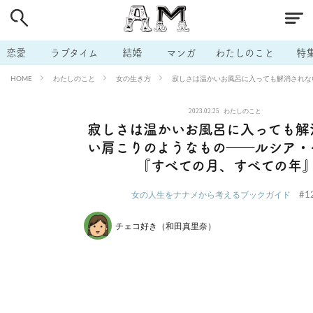
# 付き合いたい
# 男の本音
# セフレ
# 浮気
# 不倫
# 出会う方法
# マッチングアプリ
# ラブグッズ
# 体の相
恋愛
ラブタイム
結婚
マンガ
わたしのこと
特
# イケない
# ビッチの話
# エロスポット
# キャリア
わたしのこと
女の生き方
寂しさは温かいお風呂に入っても解消されな
HOME
# 恋愛相談
# モテテク
# セフレから本命へ
# 結婚したい
2023.02.25
わたしのこと
# セフレがほしい
# 夫婦の悩み
# おもしろライフ
寂しさは温かいお風呂に入っても解
い肩こりのようなもの――ルシア・
『すべての月、すべての年
#1
女の人生をナナメから考えるブックガイド
チェコ好き（和田真里奈）