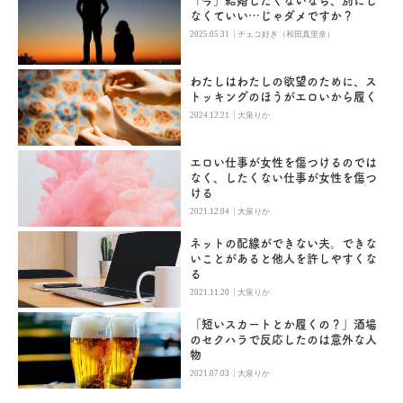
「今」結婚したくないなら、別にし
なくていい…じゃダメですか？
|
2025.05.31
チェコ好き（和田真里奈）
わたしはわたしの欲望のために、ス
トッキングのほうがエロいから履く
|
2024.12.21
大泉りか
エロい仕事が女性を傷つけるのでは
なく、したくない仕事が女性を傷つ
ける
|
2021.12.04
大泉りか
ネットの配線ができない夫。できな
いことがあると他人を許しやすくな
る
|
2021.11.20
大泉りか
「短いスカートとか履くの？」酒場
のセクハラで反応したのは意外な人
物
|
2021.07.03
大泉りか