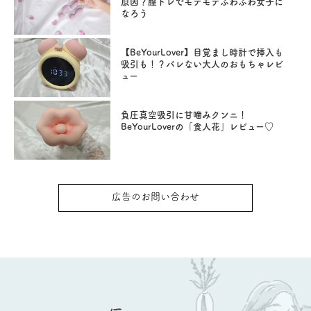
原因？膣トレでモテモテふわふわ女子に
なろう
【BeYourLover】目覚まし時計で挿入も
吸引も！？バレない大人のおもちゃレビ
ュー
負圧真空吸引に甘噛みクンニ！
BeYourLoverの「食人花」レビュー♡
広告のお問い合わせ