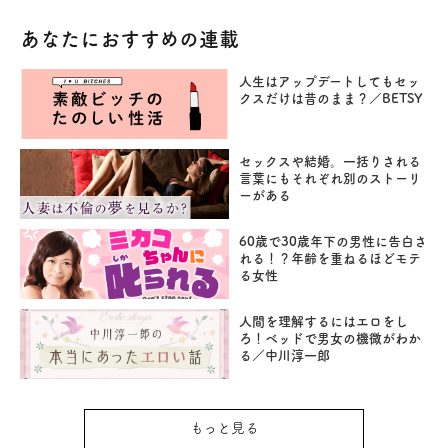
あなたにおすすめの連載
人生はアップデートしてもセッ
クスだけは昔のまま？／BETSY
セックスや結婚。一括りされる
言葉にもそれぞれ別のストーリ
ーがある
60歳で30歳年下の男性に告白さ
れる！？年齢を重ねるほどモテ
る女性
人間を理解するにはエロをし
ろ！ベッドで男女の機微がわか
る／中川淳一郎
もっと見る