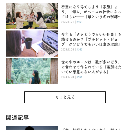
密室になり得てしまう「家族」よ
り、「個人」がベースの社会になっ
てほしい――『母という名の呪縛
娘という牢獄』
|
2025.03.21
#163
今年も「クソどうでもいい仕事」を
続けるのか？『ブルシット・ジョ
ブ クソどうでもいい仕事の理論』
|
2025.01.24
#162
世の中のルールは「数が多いほう」
に合わせて作られている『差別はた
いてい悪意のない人がする』
|
2024.12.20
#161
もっと見る
関連記事