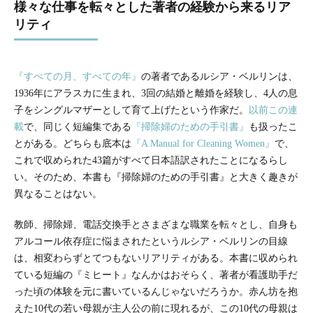
様々な仕事を転々とした著者の経験から来るリア
リティ
『すべての月、すべての年』
の著者であるルシア・ベルリンは、
1936年にアラスカに生まれ、3回の結婚と離婚を経験し、4人の息
子をシングルマザーとして育て上げたという作家だ。
以前この連
載
で、同じく短編集である
『掃除婦のための手引書』
も扱ったこ
とがある。どちらも底本は
『A Manual for Cleaning Women』
で、
これで収められた43篇がすべて日本語訳されたことになるらし
い。そのため、本書も『掃除婦のための手引書』と大きく趣きが
異なることはない。
教師、掃除婦、電話交換手とさまざまな職業を転々とし、自身も
アルコール依存症に悩まされたというルシア・ベルリンの目線
は、相変わらずとてつもないリアリティがある。本書に収められ
ている短編の『ミヒート』なんかはおそらく、著者が看護助手だ
った頃の体験を元に書いているんじゃないだろうか。赤ん坊を抱
えた10代の若い母親が主人公の前に現れるが、この10代の母親は