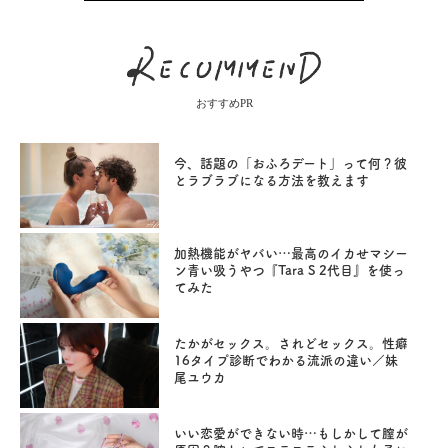
おすすめPR
今、話題の「おふろデート」って何？彼
とラブラブになる方法を教えます
加熱機能がヤバい…最高のイカせマシー
ン青い吸うやつ『Tara S 2代目』を使っ
てみた
たかがセックス。されどセックス。性癖
16タイプ診断でわかる流派の違い／妹
尾ユウカ
いい恋愛ができない時…もしかして膣が