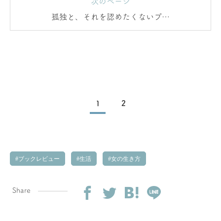
次のページ
孤独と、それを認めたくないプラ
イド
1
2
ブックレビュー
生活
女の生き方
Share