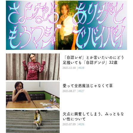
「自認レゼ」とか言いたいのにどう
足掻いても「自認デンジ」32歳
|
2025.12.18
#028
愛って全然魔法じゃなくて草
|
2025.08.27
#027
欠点に興奮してしまう、みっともな
い性について
|
2025.07.09
#026