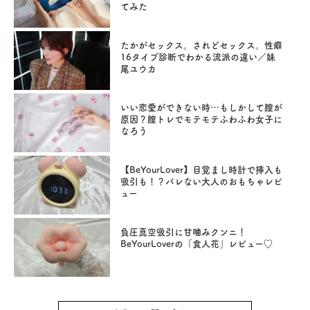
てみた
たかがセックス。されどセックス。性癖
16タイプ診断でわかる流派の違い／妹
尾ユウカ
いい恋愛ができない時…もしかして膣が
原因？膣トレでモテモテふわふわ女子に
なろう
【BeYourLover】目覚まし時計で挿入も
吸引も！？バレない大人のおもちゃレビ
ュー
負圧真空吸引に甘噛みクンニ！
BeYourLoverの「食人花」レビュー♡