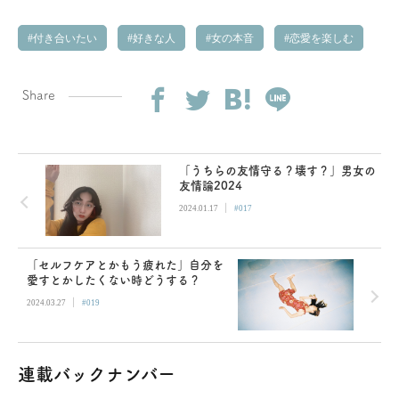
付き合いたい
好きな人
女の本音
恋愛を楽しむ
Share
「うちらの友情守る？壊す？」男女の
友情論2024
|
2024.01.17
#017
「セルフケアとかもう疲れた」自分を
愛すとかしたくない時どうする？
|
2024.03.27
#019
連載バックナンバー