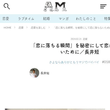
# 付き合いたい
# 男の本音
# セフレ
# 浮気
# 不倫
# 出会う方法
# マッチングアプリ
# ラブグッズ
# 体の相
恋愛
ラブタイム
結婚
マンガ
わたしのこと
特
# イケない
# ビッチの話
# エロスポット
# キャリア
恋愛
恋愛を楽しむ
「恋に落ちる瞬間」を秘密にして恋に落ちないため
HOME
# 恋愛相談
# モテテク
# セフレから本命へ
# 結婚したい
2024.02.21
恋愛
# セフレがほしい
# 夫婦の悩み
# おもしろライフ
「恋に落ちる瞬間」を秘密にして恋
いために／長井短
#018
さよならありがともうマジでバイバイ
長井短