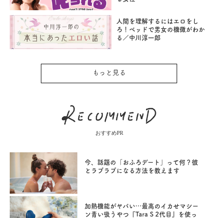
人間を理解するにはエロをし
ろ！ベッドで男女の機微がわか
る／中川淳一郎
もっと見る
おすすめPR
今、話題の「おふろデート」って何？彼
とラブラブになる方法を教えます
加熱機能がヤバい…最高のイカせマシー
ン青い吸うやつ『Tara S 2代目』を使っ