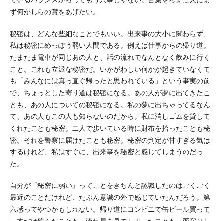
ているバランスからしてもう只事じゃない。言葉を考えた人にま
ず何かしらの賞をあげたい。
秘密は、どんな些細なことでもいい。出来事の大小に関わらず、
私は秘密にめっぽう弱い人間である。例えば仕事からの帰り道。
たまたま電車が同じあの人と、話の流れでなんとなく飲みに行く
こと。これも立派な秘密だ。いかがわしい何かが起きていなくて
も「みんなには真っ直ぐ帰ったと思われている」という事実の前
で、ちょっとした寄り道は秘密になる。あの人が夢に出てきたこ
とも、あの人についての秘密になる。私の夢に出ちゃってるなん
て、あの人もこの人も知らないのだから。私に消しゴムを貸して
くれたことも秘密。二人で歩いている時に財布を拾ったことも秘
密。それを警察に届けたことも秘密。秘密の判定が甘すぎる気は
するけれど、私はすぐに、出来事を秘密と感じてしまうのだっ
た。
自分が「秘密に弱い」ってことをきちんと認識したのはごくごく
最近のことだけれど、たぶん意識の外で感じていたんだろう。第
六感ってやつかもしれない。帰り道にコンビニで缶ビール買って