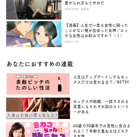
愛がられ方もうやめだ
|
2019.10.30
長井短
【漫画】人生で一度も女性に困った
ことがない俺が出会った女神／エッ
チな女性はお好みですか？（１）
2020.11.24
あなたにおすすめの連載
人生はアップデートしてもセッ
クスだけは昔のまま？／BETSY
セックスや結婚。一括りされる
言葉にもそれぞれ別のストーリ
ーがある
60歳で30歳年下の男性に告白さ
れる！？年齢を重ねるほどモテ
る女性