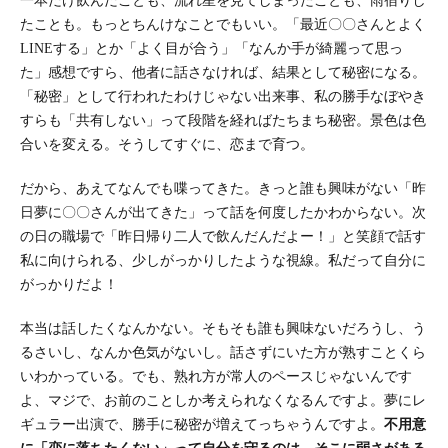
一本だけ飲んだことも、流れ星を見てしまったことも、雨宿りし
たことも。もっとちんけなことでもいい。「最近〇〇さんとよく
LINEする」とか「よく目が合う」「なんか手が綺麗って思っ
た」感想ですら、他者に話さなければ、結果として秘密になる。
「秘密」として行われたわけじゃない出来事、私の勝手なぼやき
すらも「共有しない」って段階を経ればたちまち秘密。景色は色
合いを変える。そうしてすぐに、恋まで育つ。
だから、あえてなんでも喋ってきた。きっと誰も興味がない「昨
日夢に〇〇さんが出てきた」って話を何度したかわからない。次
の日の職場で「昨日帰り二人で飲んだんだよー！」と笑顔で話す
私に向けられる、少しがっかりしたような視線。私だって自分に
がっかりだよ！
本当は話したくなんかない。そもそも誰も興味ないだろうし、う
るさいし、なんか色気がないし。話さずにいた方が熟すことくら
いわかっている。でも、熟れ方が常人のペースじゃないんです
よ、マジで、お前のことしか考えられなくなるんですよ。夢にレ
ギュラー出演で、勝手に秘密が増えてっちゃうんですよ。
不用意