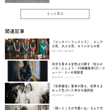
もっと見る
関連記事
『ピッチパーフェクト２』、ピュア
な恋、大人な恋、セフレからの恋
|
2015.10.09
柳下修平
自分を責める女性は口癖を「知るか
バカ」にしよう・33歳編集者(2)／ジ
ェーン・スーの相談室
|
2013.10.30
ジェーン・スー
『世界婚活』著者が語る、世界をま
わって気づいた幸せの選択肢
|
2013.02.07
中村綾花
「弱いところが可愛いね」なんて可