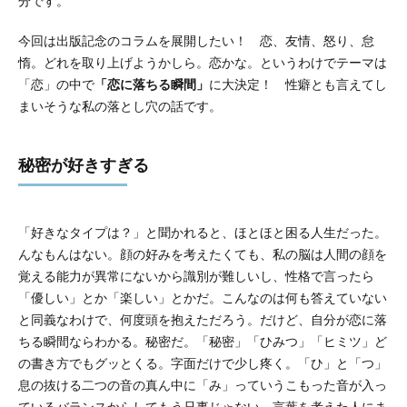
分です。
今回は出版記念のコラムを展開したい！ 恋、友情、怒り、怠
惰。どれを取り上げようかしら。恋かな。というわけでテーマは
「恋」の中で
「恋に落ちる瞬間」
に大決定！ 性癖とも言えてし
まいそうな私の落とし穴の話です。
秘密が好きすぎる
「好きなタイプは？」と聞かれると、ほとほと困る人生だった。
んなもんはない。顔の好みを考えたくても、私の脳は人間の顔を
覚える能力が異常にないから識別が難しいし、性格で言ったら
「優しい」とか「楽しい」とかだ。こんなのは何も答えていない
と同義なわけで、何度頭を抱えただろう。だけど、自分が恋に落
ちる瞬間ならわかる。秘密だ。「秘密」「ひみつ」「ヒミツ」ど
の書き方でもグッとくる。字面だけで少し疼く。「ひ」と「つ」
息の抜ける二つの音の真ん中に「み」っていうこもった音が入っ