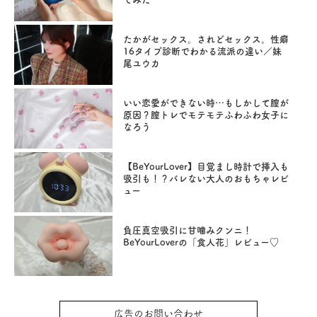
たかがセックス。されどセックス。性癖
16タイプ診断でわかる流派の違い／妹
尾ユウカ
いい恋愛ができない時…もしかして膣が
原因？膣トレでモテモテふわふわ女子に
なろう
【BeYourLover】目覚まし時計で挿入も
吸引も！？バレない大人のおもちゃレビ
ュー
負圧真空吸引に甘噛みクンニ！
BeYourLoverの「食人花」レビュー♡
広告のお問い合わせ