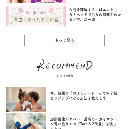
人間を理解するにはエロをし
ろ！ベッドで男女の機微がわか
る／中川淳一郎
もっと見る
おすすめPR
今、話題の「おふろデート」って何？彼
とラブラブになる方法を教えます
加熱機能がヤバい…最高のイカせマシー
ン青い吸うやつ『Tara S 2代目』を使っ
てみた