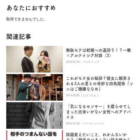
あなたにおすすめ
取得できませんでした。
関連記事
無駄モテは結婚への遠回り！？一徹
×アルテイシア対談（3）
|
2016.02.26
アルテイシア
これがモテ女の秘訣？彼女に翻弄さ
れる3人の男との奇妙な四角関係『ソ
ニはご機嫌ななめ』
|
2014.09.06
たけうちんぐ
「気になるセンサー」を腐らせてし
まった出会いがない女性へのアドバ
イス
|
2024.12.16
ファーレンハイト
話題変えたいこと、わかんないか
な？「相手のつまんない話を終わら