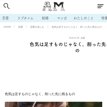
# 付き合いたい
# 男の本音
# セフレ
# 浮気
# 不倫
# 出会う方法
# マッチングアプリ
# ラブグッズ
# 体の相
恋愛
ラブタイム
結婚
マンガ
わたしのこと
特
# イケない
# ビッチの話
# エロスポット
# キャリア
恋愛
恋愛を楽しむ
色気は足すものじゃなく、削った先に残るもの
HOME
# 恋愛相談
# モテテク
# セフレから本命へ
# 結婚したい
2026.01.09
恋愛
# セフレがほしい
# 夫婦の悩み
# おもしろライフ
色気は足すものじゃなく、削った先
の
色気は足すものじゃなく、削った先に残るもの