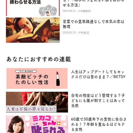
せる方法」
|
2023.06.22
AM編集部
言葉での意思疎通なしで本気の恋は
無理
|
2026.05.29
中村綾花
あなたにおすすめの連載
人生はアップデートしてもセッ
クスだけは昔のまま？／BETSY
自宅の現金はどう管理する？子
どもにも魔が刺すことはあって
当然
60歳で30歳年下の男性に告白さ
れる！？年齢を重ねるほどモテ
る女性