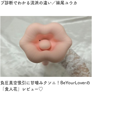
プ診断でわかる流派の違い／妹尾ユウカ
負圧真空吸引に甘噛みクンニ！BeYourLoverの
「食人花」レビュー♡