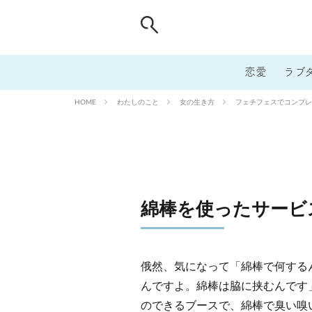
恋愛
ラブ
わたしのこと
女の生き方
フェチフェスでコンプレ
HOME
綿棒を使ったサービ
俄然、気になって「綿棒で何する
んですよ。綿棒は脇に挟むんです
のできるブースで、綿棒で臭い嗅