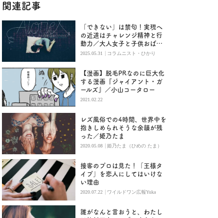
関連記事
「できない」は禁句！実現へ
の近道はチャレンジ精神と行
動力／大人女子と子供おばさ
んの恋愛の違い
|
2025.05.31
コラムニスト・ひかり
【漫画】脱毛PRなのに巨大化
する漫画『ジャイアント・ガ
ールズ』／小山コータロー
2021.02.22
レズ風俗での4時間、世界中を
抱きしめられそうな余韻が残
った／姫乃たま
|
2020.05.08
姫乃たま（ひめの たま）
接客のプロは見た！「王様タ
イプ」を恋人にしてはいけな
い理由
|
2020.07.22
ワイルドワン広報Yuka
誰がなんと言おうと、わたし