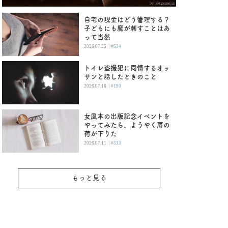
自宅の現金はどう管理する？
子どもにも魔が刺すことはあ
って当然
|
2026.07.25
#534
トイレ盗撮犯に同情するオッ
サンと話したときのこと
|
2026.07.16
#190
女風本の出版記念イベントを
やってみたら、ようやく肩の
荷が下りた
|
2026.07.11
#533
もっと見る