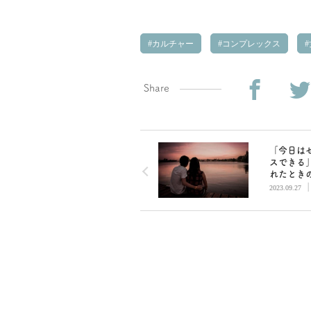
カルチャー
コンプレックス
Share
「今日は
スできる
れたとき
チンの対
2023.09.27