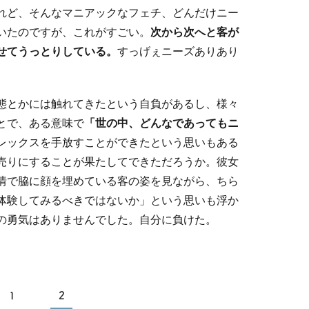
れど、そんなマニアックなフェチ、どんだけニー
いたのですが、これがすごい。
次から次へと客が
せてうっとりしている。
すっげぇニーズありあり
態とかには触れてきたという自負があるし、様々
とで、ある意味で
「世の中、どんなであってもニ
レックスを手放すことができたという思いもある
売りにすることが果たしてできただろうか。彼女
情で脇に顔を埋めている客の姿を見ながら、ちら
体験してみるべきではないか」という思いも浮か
の勇気はありませんでした。自分に負けた。
1
2