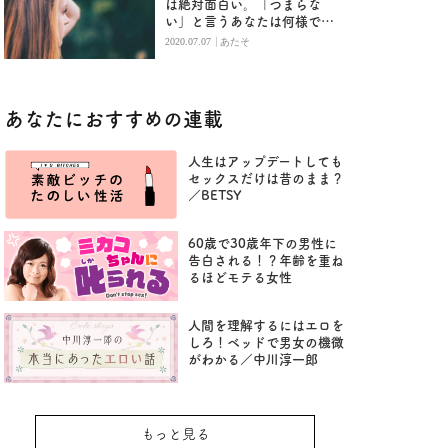
は絶対面白い。「つまらな
い」と言うあなたは何様です
か？
|
2020.07.07
あたそ
あなたにおすすめの連載
人生はアップデートしても
セックスだけは昔のまま？
／BETSY
60歳で30歳年下の男性に
告白される！？年齢を重ね
るほどモテる女性
人間を理解するにはエロを
しろ！ベッドで男女の機微
がわかる／中川淳一郎
もっと見る