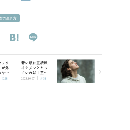
女の生き方
セック
若い頃に正統派
」が外
イケメンとヤっ
のヤリ
ていれば「王子
|
|
応
様タイプ」にも
#228
2023.10.07
#431
緊張しない説