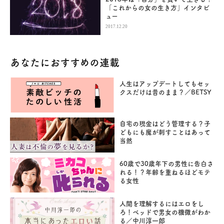
「これからの女の生き方」インタビ
ュー
2017.12.20
あなたにおすすめの連載
人生はアップデートしてもセッ
クスだけは昔のまま？／BETSY
自宅の現金はどう管理する？子
どもにも魔が刺すことはあって
当然
60歳で30歳年下の男性に告白さ
れる！？年齢を重ねるほどモテ
る女性
人間を理解するにはエロをし
ろ！ベッドで男女の機微がわか
る／中川淳一郎