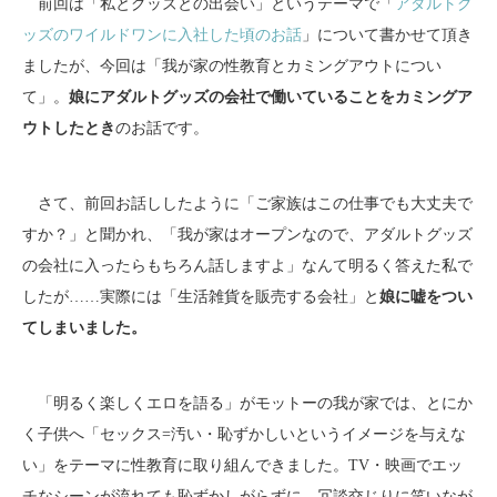
前回は「私とグッズとの出会い」というテーマで「
アダルトグ
ッズのワイルドワンに入社した頃のお話
」について書かせて頂き
ましたが、今回は「我が家の性教育とカミングアウトについ
て」。
娘にアダルトグッズの会社で働いていることをカミングア
ウトしたとき
のお話です。
さて、前回お話ししたように「ご家族はこの仕事でも大丈夫で
すか？」と聞かれ、「我が家はオープンなので、アダルトグッズ
の会社に入ったらもちろん話しますよ」なんて明るく答えた私で
したが……実際には「生活雑貨を販売する会社」と
娘に嘘をつい
てしまいました。
「明るく楽しくエロを語る」がモットーの我が家では、とにか
く子供へ「セックス=汚い・恥ずかしいというイメージを与えな
い」をテーマに性教育に取り組んできました。TV・映画でエッ
チなシーンが流れても恥ずかしがらずに、冗談交じりに笑いなが