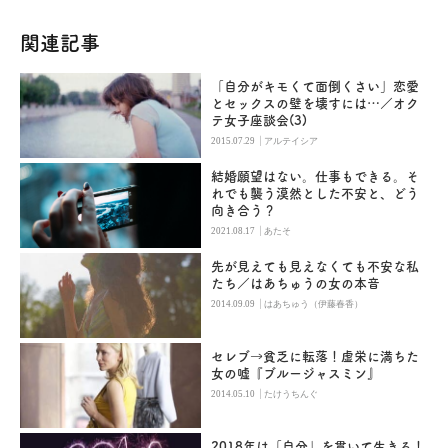
関連記事
「自分がキモくて面倒くさい」恋愛
とセックスの壁を壊すには…／オク
テ女子座談会(3)
|
2015.07.29
アルテイシア
結婚願望はない。仕事もできる。そ
れでも襲う漠然とした不安と、どう
向き合う？
|
2021.08.17
あたそ
先が見えても見えなくても不安な私
たち／はあちゅうの女の本音
|
2014.09.09
はあちゅう（伊藤春香）
セレブ→貧乏に転落！虚栄に満ちた
女の嘘『ブルージャスミン』
|
2014.05.10
たけうちんぐ
2018年は「自分」を貫いて生きる！