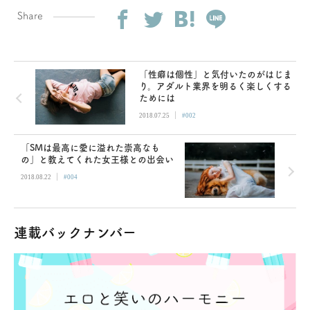
Share
「性癖は個性」と気付いたのがはじま
り。アダルト業界を明るく楽しくする
ためには
|
2018.07.25
#002
「SMは最高に愛に溢れた崇高なも
の」と教えてくれた女王様との出会い
|
2018.08.22
#004
連載バックナンバー