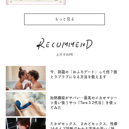
もっと見る
おすすめPR
今、話題の「おふろデート」って何？彼
とラブラブになる方法を教えます
加熱機能がヤバい…最高のイカせマシー
ン青い吸うやつ『Tara S 2代目』を使っ
てみた
たかがセックス。されどセックス。性癖
16タイプ診断でわかる流派の違い／妹