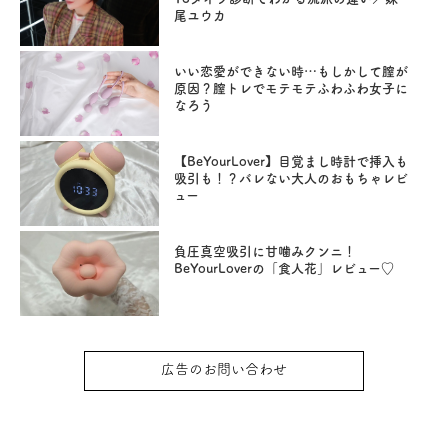
尾ユウカ
いい恋愛ができない時…もしかして膣が
原因？膣トレでモテモテふわふわ女子に
なろう
【BeYourLover】目覚まし時計で挿入も
吸引も！？バレない大人のおもちゃレビ
ュー
負圧真空吸引に甘噛みクンニ！
BeYourLoverの「食人花」レビュー♡
広告のお問い合わせ