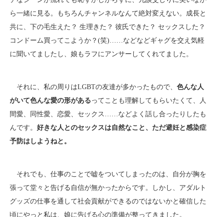
ら一緒に見る。もちろんチャンネルなんて絶対変えない。成長と
共に、下の毛生えた？ 生理きた？ 彼氏できた？ セックスした？
コンドーム買ってこようか？(笑)……などなどギャグを交え気軽
に聞いてましたし、娘もラフにアンサーしてくれてました。
それに、私の周りはLGBTの友達が多かったもので、
色んな人
がいて色んな愛の形がある
ってことも理解してもらいたくて、人
間愛、同性愛、恋愛、セックス……などよく話し合ったりしたも
んです。
好きな人とのセックスは自然なこと、ただ避妊と感染症
予防はしようねと。
それでも、仕事のことで嘘をついてしまったのは、自分が胸を
張って堂々と告げる自信が無かったからです。しかし、アダルト
グッズの仕事を通して社会貢献ができるのではないかと確信した
頃にやっと私は、娘に告げる心の準備が整ってきました。