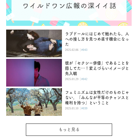
ラブドールにはじめて触れたら、人
への接し方を見つめ直す機会になっ
た
|
2025.02.06
#043
彼が「セクシー俳優」であることを
隠してた…！変えづらいイメージと
先入観
|
2025.01.29
#042
フェミニズムは女性だけのものじゃ
ない。「みんなが平等のチャンスと
権利を持つ」ということ
|
2025.01.10
#039
もっと見る