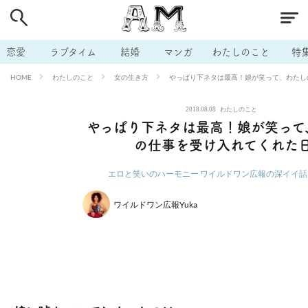
# 付き合いたい
# 男の本音
# セフレ
# 浮気
# 不倫
# 出会う方法
# マッチングアプリ
# ラブグッズ
# 体の相
恋愛
ラブタイム
結婚
マンガ
わたしのこと
特
# イケない
# ビッチの話
# エロスポット
# キャリア
わたしのこと
女の生き方
やっぱり下ネタは最高！娘が笑って、わたし
HOME
# 恋愛相談
# モテテク
# セフレから本命へ
# 結婚したい
2018.08.08
わたしのこと
# セフレがほしい
# 夫婦の悩み
# おもしろライフ
やっぱり下ネタは最高！娘が笑って
の仕事を受け入れてくれた
エロと笑いのハーモニー ワイルドワン広報の深イイ話
ワイルドワン広報Yuka