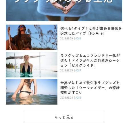
選べる4タイプ！女性が求める快感を
追求したバイブ「P.S Aile」
|
2018.06.29
#088
ラブグッズもエコフレンドリー化が
進む！ドイツが生んだ自然派ローシ
ョン「ビオグライド」
|
2018.06.15
#087
世界ではじめて吸引系ラブグッズを
開発した「ウーマナイザー」の特許
技術がすごい
|
2018.06.08
#086
もっと見る