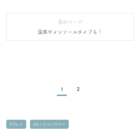
次のページ
温感やメンソールタイプも！
1
2
プレイ
セックスハウツー