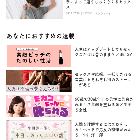
手によって違うしっくりくるセック
ス
|
2017.07.20
BETSY（ベッツィー）
あなたにおすすめの連載
人生はアップデートしてもセッ
クスだけは昔のまま？／BETSY
セックスや結婚。一括りされる
言葉にもそれぞれ別のストーリ
ーがある
60歳で30歳年下の男性に告白さ
れる！？年齢を重ねるほどモテ
る女性
人間を理解するにはエロをし
ろ！ベッドで男女の機微がわか
る／中川淳一郎