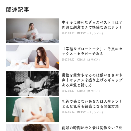
関連記事
中イキに便利なグッズベスト１は？
同時に刺激できて準備なのはアレ！
|
2019.03.07
BETSY（ベッツィー）
「幸福なピロートーク」こそ真のセ
ックス・セラピーである
|
2017.04.02
OliviA（オリビア）
男性を興奮させるのは低いささやき
声！セックスを盛り上げるギャップ
ある声質と話し方
|
2012.08.17
OliviA（オリビア）
乳首で感じないあなたは人生ソン！
どんな乳首も敏感になる開発方法
|
2014.05.14
BETSY（ベッツィー）
前戯の時間配分と愛は関係ない？相