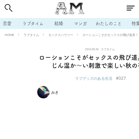
# 付き合いたい
# 男の本音
# セフレ
# 浮気
# 不倫
# 出会う方法
# マッチングアプリ
# ラブグッズ
# 体の相
恋愛
ラブタイム
結婚
マンガ
わたしのこと
特
# イケない
# ビッチの話
# エロスポット
# キャリア
ラブタイム
セックスハウツー
ローションこそがセックスの飛び道具！
HOME
# 恋愛相談
# モテテク
# セフレから本命へ
# 結婚したい
2016.09.30
ラブタイム
# セフレがほしい
# 夫婦の悩み
# おもしろライフ
ローションこそがセックスの飛び道
じん温か～い刺激で楽しい秋の
#027
ラブグッズのある生活
みき