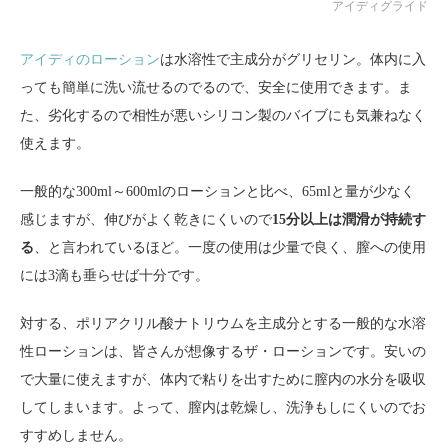
アイディグライド
アイディのローション
は水溶性で主成分がグリセリン。体内に入
っても簡単に洗い流せるのでるので、安全に使用できます。ま
た、劣化するので相性が悪いシリコン製のバイブにも気兼ねなく
使えます。
一般的な300ml～600mlのローションと比べ、65mlと量が少なく
感じますが、伸びがよく乾きにくいので
15分以上は潤滑が持続す
る
、と言われているほど。一度の使用は少量で良く、膣への使用
には3滴も垂らせば十分です。
対する、ポリアクリル酸ナトリウムを主成分とする一般的な水溶
性ローションは、皆さんが想像するザ・ローションです。安いの
で大量に使えますが、体内で粘りを出すために膣内の水分を吸収
してしまいます。よって、膣内は乾燥し、洗浄もしにくいのでお
すすめしません。