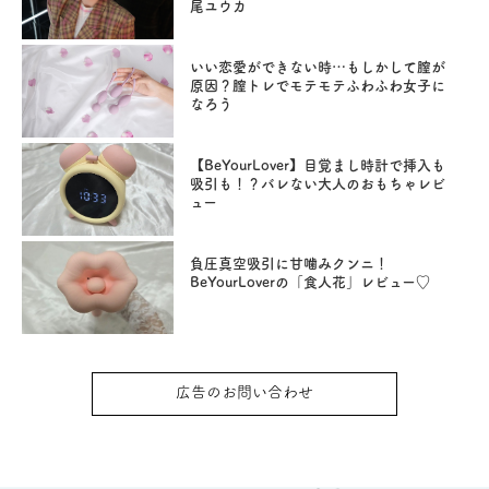
尾ユウカ
いい恋愛ができない時…もしかして膣が
原因？膣トレでモテモテふわふわ女子に
なろう
【BeYourLover】目覚まし時計で挿入も
吸引も！？バレない大人のおもちゃレビ
ュー
負圧真空吸引に甘噛みクンニ！
BeYourLoverの「食人花」レビュー♡
広告のお問い合わせ