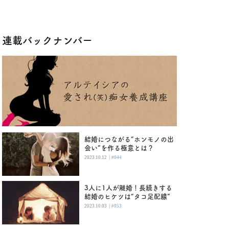
連載バックナンバー
結婚につながる“ホンモノの出
会い”を作る極意とは？
|
2023.10.12
#044
3人に1人が離婚！長続きする
結婚のヒケツは“タコ足配線”
|
2023.10.03
#053