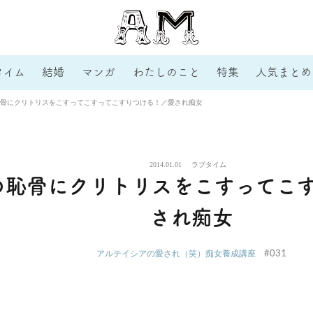
タイム
結婚
マンガ
わたしのこと
特集
人気まとめ
骨にクリトリスをこすってこすってこすりつける！／愛され痴女
2014.01.01
ラブタイム
の恥骨にクリトリスをこすってこ
され痴女
#031
アルテイシアの愛され（笑）痴女養成講座