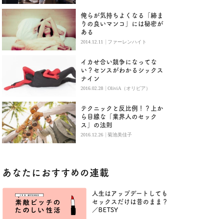
俺らが気持ちよくなる「締ま
りの良いマンコ」には秘密が
ある
|
2014.12.11
ファーレンハイト
イカせ合い競争になってな
い？センスがわかるシックス
ナイン
|
2016.02.28
OliviA（オリビア）
テクニックと反比例！？上か
ら目線な「業界人のセック
ス」の法則
|
2016.12.26
菊池美佳子
あなたにおすすめの連載
人生はアップデートしても
セックスだけは昔のまま？
／BETSY