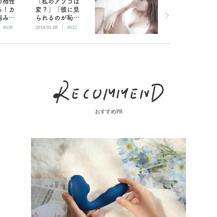
の相性
「私のアソコは
る！カ
変？」「彼に見
悩みを
られるのが恥ず
|
|
ベスト
かしい」…女性
#030
2014.01.08
#032
愛され
器コンプレック
スを解決しよ
う！／愛され痴
女
おすすめPR