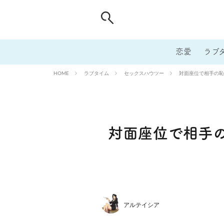
恋愛
ラブ
ラブタイム
セックスハウツー
対面座位で相手の恥
HOME
対面座位で相手
アルテイシア