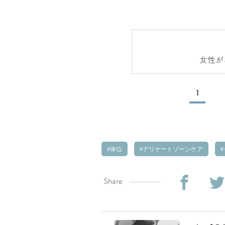
女性が
1
体位
デリケートゾーンケア
Share