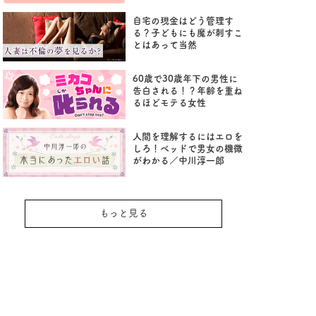
自宅の現金はどう管理す
る？子どもにも魔が刺すこ
とはあって当然
60歳で30歳年下の男性に
告白される！？年齢を重ね
るほどモテる女性
人間を理解するにはエロを
しろ！ベッドで男女の機微
がわかる／中川淳一郎
もっと見る