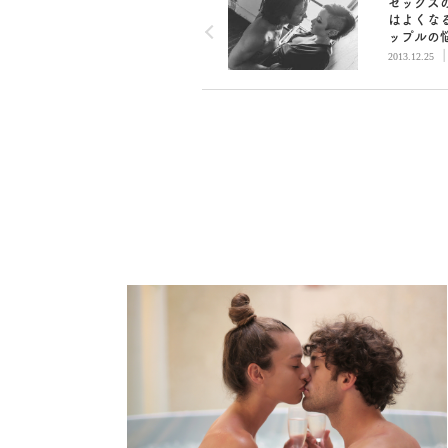
セックス
はよくな
ップルの
解決する
2013.12.25
な方法／
痴女