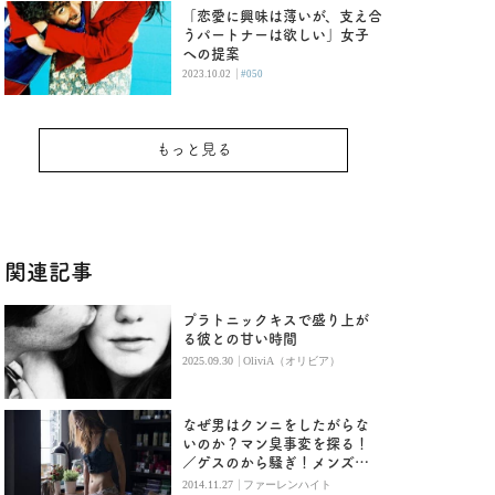
「恋愛に興味は薄いが、支え合
うパートナーは欲しい」女子
への提案
|
2023.10.02
#050
もっと見る
関連記事
プラトニックキスで盛り上が
る彼との甘い時間
|
2025.09.30
OliviA（オリビア）
なぜ男はクンニをしたがらな
いのか？マン臭事変を探る！
／ゲスのから騒ぎ！メンズト
ーク実況中継
|
2014.11.27
ファーレンハイト