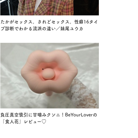
たかがセックス。されどセックス。性癖16タイ
プ診断でわかる流派の違い／妹尾ユウカ
負圧真空吸引に甘噛みクンニ！BeYourLoverの
「食人花」レビュー♡