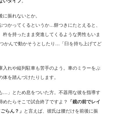
ないタイプ
。
後に振れないとか。
ぶつかってくるというか…餅つきにたとえると、
、杵を持ったまま突進してくるような男性もいま
をつかんで動かそうとしたり…「臼を持ち上げてど
庫入れや縦列駐車も苦手のよう。車のミラーをぶ
の体を踏んづけたりします。
も…」とため息をついた方。不器用な彼を指導す
諦めたらそこで試合終了ですよ？
「鏡の前でレイ
てごらん？」
と言えば、彼氏は腰だけを前後に振