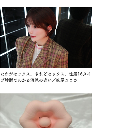
たかがセックス。されどセックス。性癖16タイ
プ診断でわかる流派の違い／妹尾ユウカ