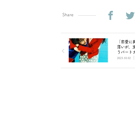
Share
「恋愛に
薄いが、
うパート
欲しい」
2023.10.02
の提案