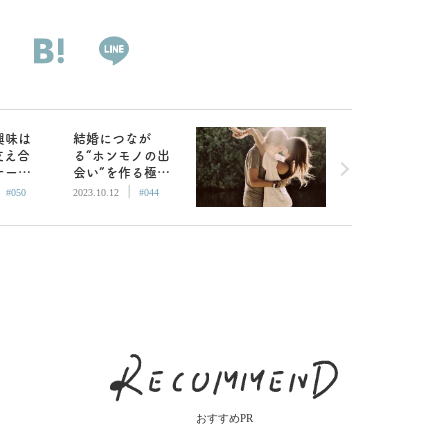
興味は
結婚につなが
支え合
る“ホンモノの出
ナーは
会い”を作る極意
|
|
女子へ
とは？
#050
2023.10.12
#044
おすすめPR