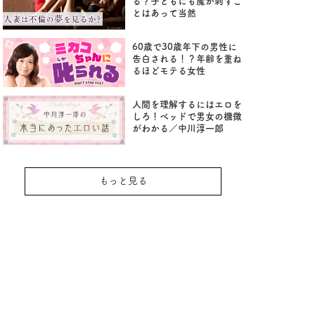
る？子どもにも魔が刺すこ
とはあって当然
60歳で30歳年下の男性に
告白される！？年齢を重ね
るほどモテる女性
人間を理解するにはエロを
しろ！ベッドで男女の機微
がわかる／中川淳一郎
もっと見る