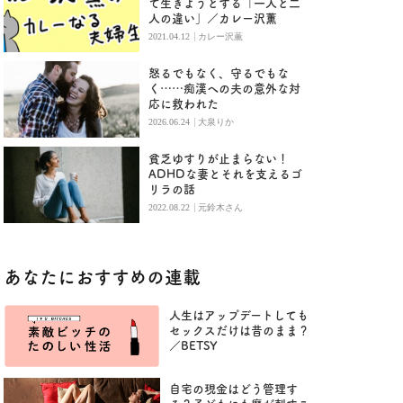
て生きようとする「一人と二
人の違い」／カレー沢薫
|
2021.04.12
カレー沢薫
怒るでもなく、守るでもな
く……痴漢への夫の意外な対
応に救われた
|
2026.06.24
大泉りか
貧乏ゆすりが止まらない！
ADHDな妻とそれを支えるゴ
リラの話
|
2022.08.22
元鈴木さん
あなたにおすすめの連載
人生はアップデートしても
セックスだけは昔のまま？
／BETSY
自宅の現金はどう管理す