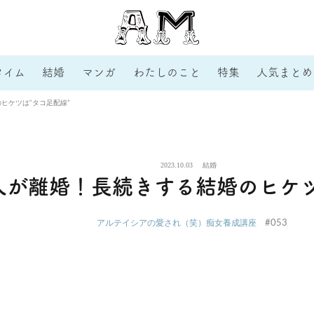
タイム
結婚
マンガ
わたしのこと
特集
人気まとめ
ヒケツは“タコ足配線”
2023.10.03
結婚
人が離婚！長続きする結婚のヒケツ
#053
アルテイシアの愛され（笑）痴女養成講座