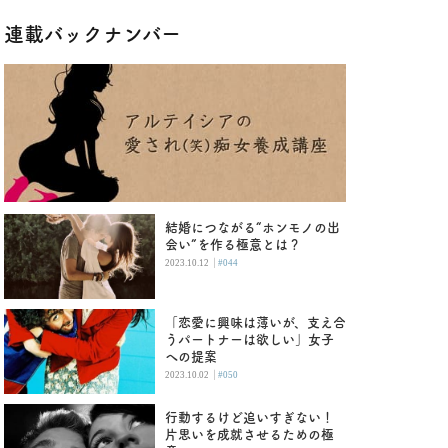
連載バックナンバー
結婚につながる“ホンモノの出
会い”を作る極意とは？
|
2023.10.12
#044
「恋愛に興味は薄いが、支え合
うパートナーは欲しい」女子
への提案
|
2023.10.02
#050
行動するけど追いすぎない！
片思いを成就させるための極