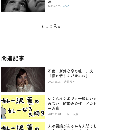
意
|
2023.08.03
#047
もっと見る
関連記事
不倫「新鮮な恋の味」、夫
「慣れ親しんだ恋の味」
|
2023.06.27
大泉りか
いくらイケボでも一緒にいら
れない「結婚の条件」／カレ
ー沢薫
|
2017.09.01
カレー沢薫
人の視線があるから人間とし