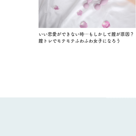
いい恋愛ができない時…もしかして膣が原因？
膣トレでモテモテふわふわ女子になろう