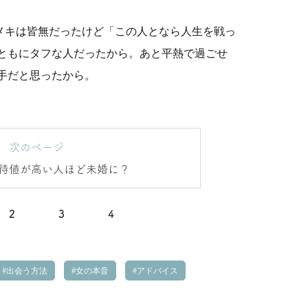
メキは皆無だったけど「この人となら人生を戦っ
ともにタフな人だったから。あと平熱で過ごせ
手だと思ったから。
次のページ
待値が高い人ほど未婚に？
2
3
4
出会う方法
女の本音
アドバイス