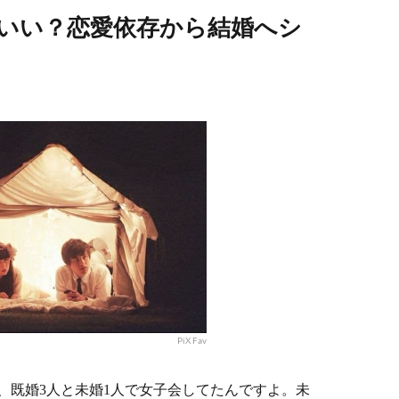
いい？恋愛依存から結婚へシ
PiX Fav
、既婚3人と未婚1人で女子会してたんですよ。未