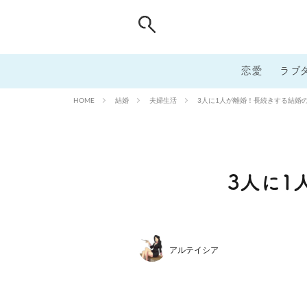
恋愛
ラブ
結婚
夫婦生活
3人に1人が離婚！長続きする結婚の
HOME
3人に1
アルテイシア