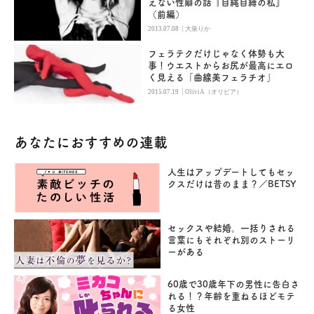
えない性癖の話『自縄自縛の私』
（前編）
|
2013.07.08
大泉りか
フェラテクだけじゃなく体勢も大
事！ウエストからお尻が最高にエロ
く見える「曲線美フェラチオ」
|
2015.07.19
OliviA（オリビア）
あなたにおすすめの連載
人生はアップデートしてもセッ
クスだけは昔のまま？／BETSY
セックスや結婚。一括りされる
言葉にもそれぞれ別のストーリ
ーがある
60歳で30歳年下の男性に告白さ
れる！？年齢を重ねるほどモテ
る女性