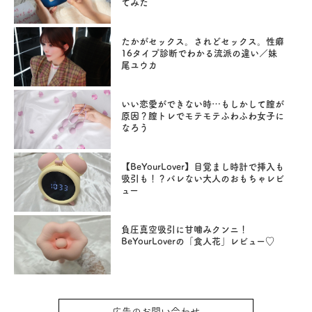
てみた
たかがセックス。されどセックス。性癖
16タイプ診断でわかる流派の違い／妹
尾ユウカ
いい恋愛ができない時…もしかして膣が
原因？膣トレでモテモテふわふわ女子に
なろう
【BeYourLover】目覚まし時計で挿入も
吸引も！？バレない大人のおもちゃレビ
ュー
負圧真空吸引に甘噛みクンニ！
BeYourLoverの「食人花」レビュー♡
広告のお問い合わせ