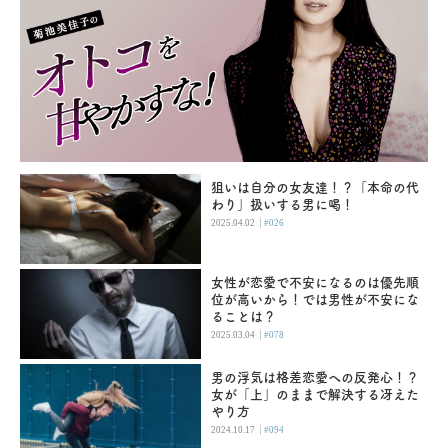
狙いは自分の女友達！？「本命の代
わり」扱いする男に喝！
|
2025.04.02
#026
女性が恋愛で不安になるのは優先順
位が高いから！では男性が不安にな
ることは？
|
2025.03.04
#078
男の浮気は格差恋愛への反発心！？
女が「上」のままで解決する冴えた
やり方
|
2024.10.17
#094