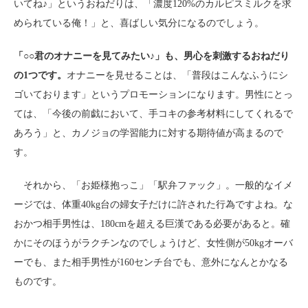
いてね♪」というおねだりは、「濃度120%のカルピスミルクを求
められている俺！」と、喜ばしい気分になるのでしょう。
「○○君のオナニーを見てみたい♪」も、男心を刺激するおねだり
の1つです。
オナニーを見せることは、「普段はこんなふうにシ
ゴいております」というプロモーションになります。男性にとっ
ては、「今後の前戯において、手コキの参考材料にしてくれるで
あろう」と、カノジョの学習能力に対する期待値が高まるので
す。
それから、「お姫様抱っこ」「駅弁ファック」。一般的なイメ
ージでは、体重40kg台の婦女子だけに許された行為ですよね。な
おかつ相手男性は、180cmを超える巨漢である必要があると。確
かにそのほうがラクチンなのでしょうけど、女性側が50kgオーバ
ーでも、また相手男性が160センチ台でも、意外になんとかなる
ものです。