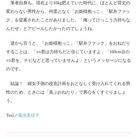
筆者自身も、現在より10kg肥えていた時代に、ほとんど背丈の
変わらない男性から、何度となく「お姫様抱っこ」「駅弁ファッ
ク」を提案されたことがありました。「俺ってけっこう力持ちな
んだぜ」とアピールしたかったのでしょうね。
逆から言うと、「お姫様抱っこ」「駅弁ファック」をおねだり
することは、「○○君は力持ちだと信じていますよ」「160cm台の
○○君を、チビなどと思っていませんよ」というメッセージになる
のです。
結論！ 婦女子側の改造計画をおとなしく受け入れてくれる男
性のため、ときには「喜ぶおねだり」で男心をくすぐりましょ
う。
Text／
菊池美佳子