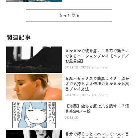
もっと見る
関連記事
ヌルヌルで彼を虜に！自宅で簡単に
できるローションプレイ【ベッド／
お風呂編】
|
2013.11.27
BETSY（ベッツィー）
お風呂セックスで簡単にイク！温か
さで気持ちよさ倍増のヌルヌルお風
呂プレイ方法
|
2014.09.17
BETSY（ベッツィー）
【漫画】能ある鷹は爪を隠す！？清
楚系SMバー嬢
2018.11.30
自分で縛ることにハマって…人に言