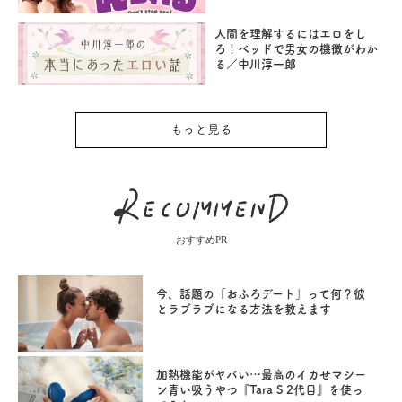
人間を理解するにはエロをし
ろ！ベッドで男女の機微がわか
る／中川淳一郎
もっと見る
おすすめPR
今、話題の「おふろデート」って何？彼
とラブラブになる方法を教えます
加熱機能がヤバい…最高のイカせマシー
ン青い吸うやつ『Tara S 2代目』を使っ