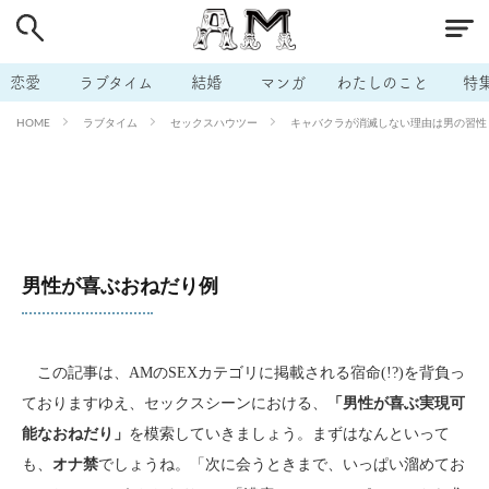
# 付き合いたい
# 男の本音
# セフレ
# 浮気
# 不倫
# 出会う方法
# マッチングアプリ
恋愛
ラブタイム
結婚
マンガ
わたしのこと
特
# ラブグッズ
# 体の相性
# イケない
ラブタイム
セックスハウツー
キャバクラが消滅しない理由は男の習性！
HOME
# ビッチの話
# エロスポット
# キャリア
# 恋愛相談
# モテテク
# セフレから本命へ
# 結婚したい
# セフレがほしい
# 夫婦の悩み
# おもしろライフ
男性が喜ぶおねだり例
この記事は、AMのSEXカテゴリに掲載される宿命(!?)を背負っ
ておりますゆえ、セックスシーンにおける、
「男性が喜ぶ実現可
能なおねだり」
を模索していきましょう。まずはなんといって
も、
オナ禁
でしょうね。「次に会うときまで、いっぱい溜めてお