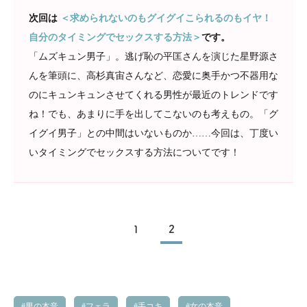
次回は
＜求められないのもグイグイこられるのもイヤ！
自分のタイミングでセックスする方法＞
です。
「ムズキュン男子」。逃げ恥の平匡さんを演じた星野源さ
んを筆頭に、高杉真宙さんなど、恋愛に奥手かつ不器用な
のにキュンキュンさせてくれる男性が最近のトレンドです
ね！でも、あまりに手を出してこないのも考えもの。「グ
イグイ男子」との中間はいないものか……今回は、丁度い
いタイミングでセックスする方法についてです！
1
2
男の本音
フェラ
手コキ
女の本音