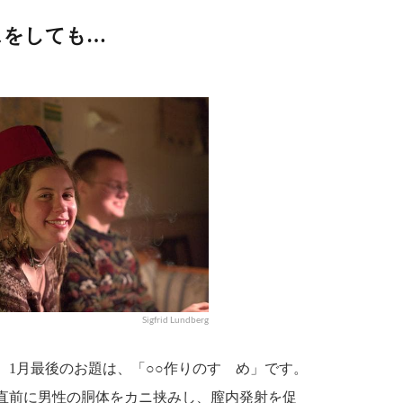
スをしても…
Sigfrid Lundberg
1月最後のお題は、「○○作りのすゝめ」です。
直前に男性の胴体をカニ挟みし、膣内発射を促