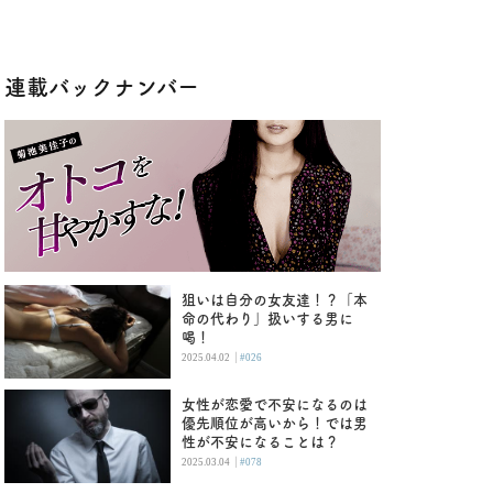
連載バックナンバー
狙いは自分の女友達！？「本
命の代わり」扱いする男に
喝！
|
2025.04.02
#026
女性が恋愛で不安になるのは
優先順位が高いから！では男
性が不安になることは？
|
2025.03.04
#078