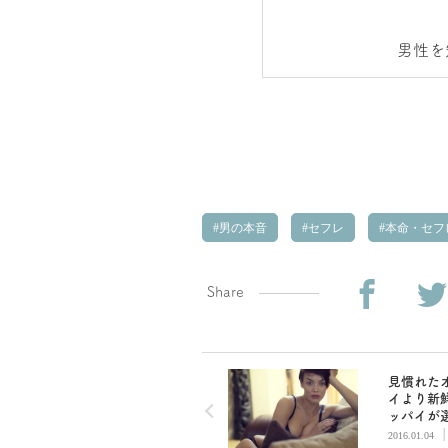
男性を
男の本音
セフレ
本命・セフ
Share
見慣れた
イより新
ッパイが
た…彼の
2016.01.04