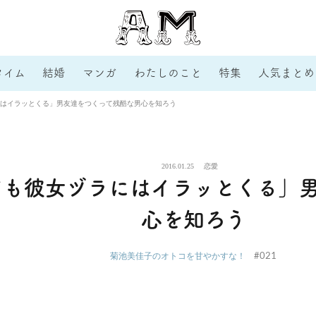
タイム
結婚
マンガ
わたしのこと
特集
人気まとめ
はイラッとくる」男友達をつくって残酷な男心を知ろう
2016.01.25
恋愛
ても彼女ヅラにはイラッとくる」
心を知ろう
#021
菊池美佳子のオトコを甘やかすな！