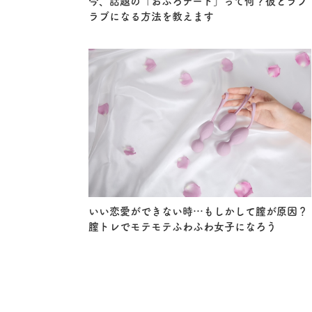
今、話題の「おふろデート」って何？彼とラブ
ラブになる方法を教えます
いい恋愛ができない時…もしかして膣が原因？
膣トレでモテモテふわふわ女子になろう