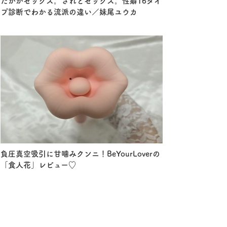
たかがセックス。されどセックス。性癖16タイ
プ診断でわかる流派の違い／妹尾ユウカ
負圧真空吸引に甘噛みクンニ！BeYourLoverの
「食人花」レビュー♡