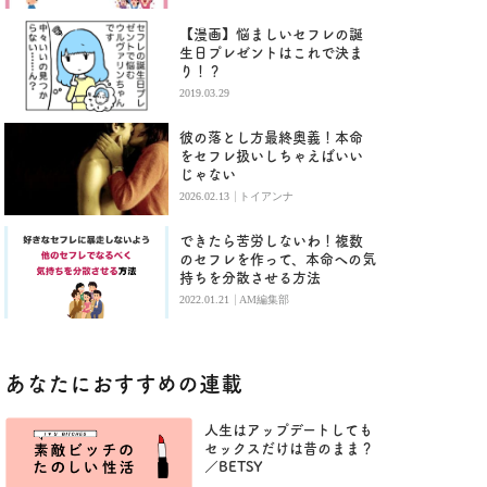
【漫画】悩ましいセフレの誕
生日プレゼントはこれで決ま
り！？
2019.03.29
彼の落とし方最終奥義！本命
をセフレ扱いしちゃえばいい
じゃない
|
2026.02.13
トイアンナ
できたら苦労しないわ！複数
のセフレを作って、本命への気
持ちを分散させる方法
|
2022.01.21
AM編集部
あなたにおすすめの連載
人生はアップデートしても
セックスだけは昔のまま？
／BETSY