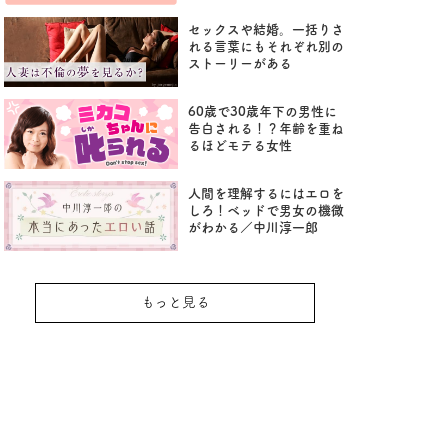
セックスや結婚。一括りさ
れる言葉にもそれぞれ別の
ストーリーがある
60歳で30歳年下の男性に
告白される！？年齢を重ね
るほどモテる女性
人間を理解するにはエロを
しろ！ベッドで男女の機微
がわかる／中川淳一郎
もっと見る