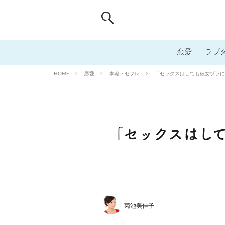
恋愛
ラブ
恋愛
本命・セフレ
「セックスはしても彼女ヅラに
HOME
「セックスはし
菊池美佳子