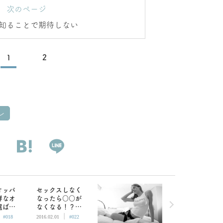
次のページ
知ることで期待しない
1
2
レ
オッパ
セックスしなく
鮮なオ
なったら○○が
選ばれ
なくなる！？女
|
|
浮気中
が表舞台に戻る
#018
2016.02.01
#022