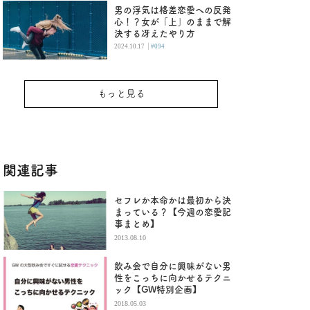
男の浮気は格差恋愛への反発
心！？女が「上」のままで解
決する冴えたやり方
|
2024.10.17
#094
もっと見る
関連記事
セフレか本命かは最初から決
まっている？【今週の恋愛記
事まとめ】
2013.08.10
飲み会で自分に興味がない男
性をこっちに向かせるテクニ
ック【GW特別企画】
2018.05.03