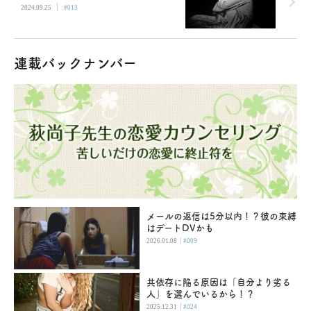
|
2024.09.25
#013
連載バックナンバー
メールの返信は5分以内！？彼の束縛
はデートDVかも
|
2026.01.08
#009
共依存に陥る原因は「自分より劣る
人」を選んでいるから！？
|
2025.12.31
#024