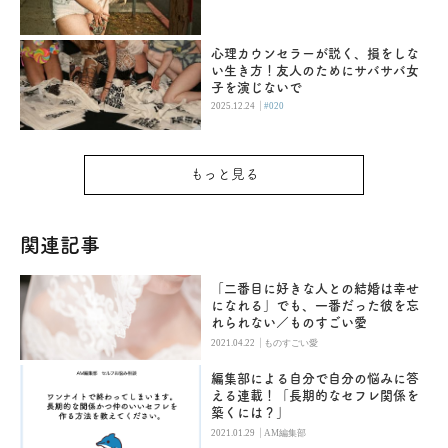
心理カウンセラーが説く、損をしな
い生き方！友人のためにサバサバ女
子を演じないで
|
2025.12.24
#020
もっと見る
関連記事
「二番目に好きな人との結婚は幸せ
になれる」でも、一番だった彼を忘
れられない／ものすごい愛
|
2021.04.22
ものすごい愛
編集部による自分で自分の悩みに答
える連載！「長期的なセフレ関係を
築くには？」
|
2021.01.29
AM編集部