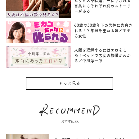
セックスや結婚。一括りされる
言葉にもそれぞれ別のストーリ
ーがある
60歳で30歳年下の男性に告白さ
れる！？年齢を重ねるほどモテ
る女性
人間を理解するにはエロをし
ろ！ベッドで男女の機微がわか
る／中川淳一郎
もっと見る
おすすめPR