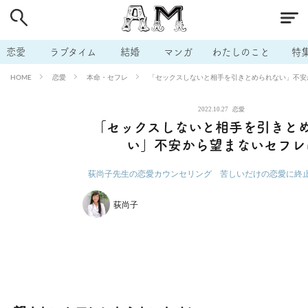
# 付き合いたい
# 男の本音
# セフレ
# 浮気
# 不倫
# 出会う方法
# マッチングアプリ
# ラブグッズ
# 体の相
恋愛
ラブタイム
結婚
マンガ
わたしのこと
特
# イケない
# ビッチの話
# エロスポット
# キャリア
恋愛
本命・セフレ
「セックスしないと相手を引きとめられない」不安
HOME
# 恋愛相談
# モテテク
# セフレから本命へ
# 結婚したい
2022.10.27
恋愛
# セフレがほしい
# 夫婦の悩み
# おもしろライフ
「セックスしないと相手を引きと
い」不安から望まないセフレ
荻尚子先生の恋愛カウンセリング 苦しいだけの恋愛に終
荻尚子