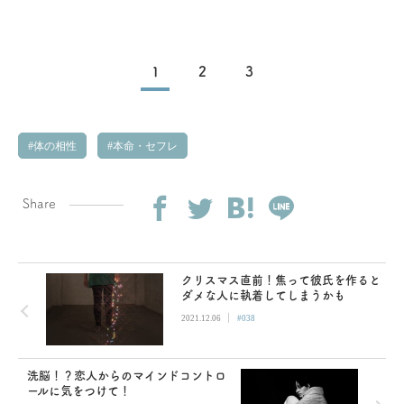
1
2
3
体の相性
本命・セフレ
Share
クリスマス直前！焦って彼氏を作ると
ダメな人に執着してしまうかも
|
2021.12.06
#038
洗脳！？恋人からのマインドコントロ
ールに気をつけて！