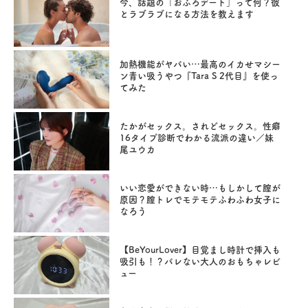
今、話題の「おふろデート」って何？彼
とラブラブになる方法を教えます
加熱機能がヤバい…最高のイカせマシー
ン青い吸うやつ『Tara S 2代目』を使っ
てみた
たかがセックス。されどセックス。性癖
16タイプ診断でわかる流派の違い／妹
尾ユウカ
いい恋愛ができない時…もしかして膣が
原因？膣トレでモテモテふわふわ女子に
なろう
【BeYourLover】目覚まし時計で挿入も
吸引も！？バレない大人のおもちゃレビ
ュー