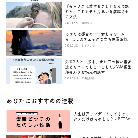
「セックスは愛する男と」なんて諦
めろ！こじらせた片思いを成就させ
る方法
|
2023.12.27
菊池美佳子
あなたは都合のいい女じゃないか
も！3つのチェックで立ち位置確認
|
2026.01.31
トイアンナ
先輩2人と二股中、更に口の軽い男友
達ともヤってしまいました／AM編集
部セルフお悩み相談室
|
2021.02.19
AM編集部
あなたにおすすめの連載
人生はアップデートしてもセッ
クスだけは昔のまま？／BETSY