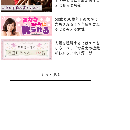
る？子どもにも魔が刺すこ
とはあって当然
60歳で30歳年下の男性に
告白される！？年齢を重ね
るほどモテる女性
人間を理解するにはエロを
しろ！ベッドで男女の機微
がわかる／中川淳一郎
もっと見る