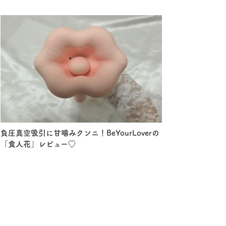
負圧真空吸引に甘噛みクンニ！BeYourLoverの
「食人花」レビュー♡