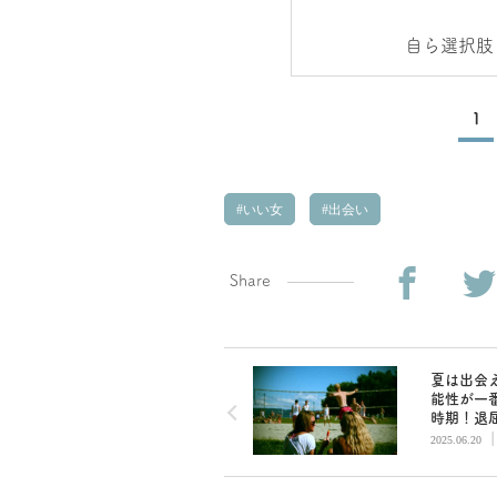
自ら選択肢
1
いい女
出会い
Share
夏は出会
能性が一
時期！退
動パター
2025.06.20
えて素敵
とサマー