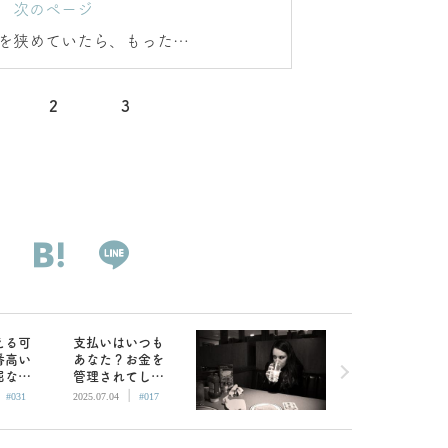
次のページ
を狭めていたら、もったい
ない！
2
3
える可
支払いはいつも
番高い
あなた？お金を
屈な行
管理されてしま
|
|
ンを変
う経済的デート
#031
2025.07.04
#017
な相手
DV
ラブ