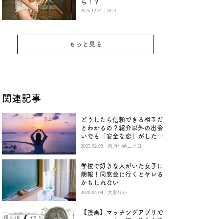
ら！？
|
2025.12.31
#024
もっと見る
関連記事
どうしたら信頼できる相手だ
とわかるの？紹介以外の出会
いでも「安全な恋」がした
い！
|
2025.02.02
肉乃小路ニクヨ
学校で好きな人がいた女子に
朗報！同窓会に行くとヤレる
かもしれない
|
2020.04.04
大泉りか
【漫画】マッチングアプリで