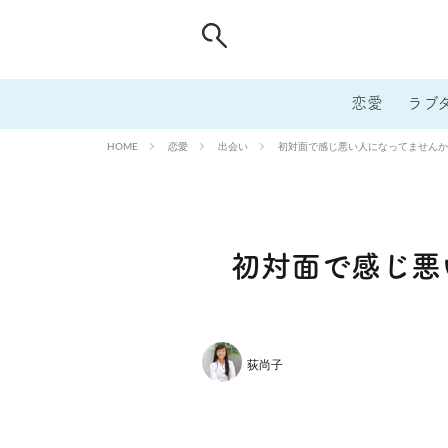
恋愛
ラブ
恋愛
出会い
初対面で感じ悪い人になってませんか
HOME
初対面で感じ悪
荻尚子