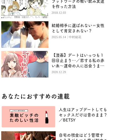
フットワークの軽い飲み友達
を作った方法
2018.12.03
結婚相手に選ばれない＝女性
として肯定されない？
|
2025.05.14
中村綾花
【漫画】デートはいっつも１
回目止まり…／恋する私の赤
い糸〜運命の人に出会うま
で〜 （２）
2020.12.29
あなたにおすすめの連載
人生はアップデートしても
セックスだけは昔のまま？
／BETSY
自宅の現金はどう管理す