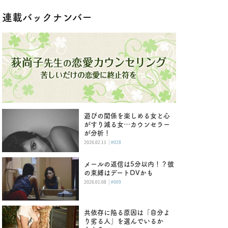
連載バックナンバー
遊びの関係を楽しめる女と心
がすり減る女…カウンセラー
が分析！
|
2026.02.11
#028
メールの返信は5分以内！？彼
の束縛はデートDVかも
|
2026.01.08
#009
共依存に陥る原因は「自分よ
り劣る人」を選んでいるか