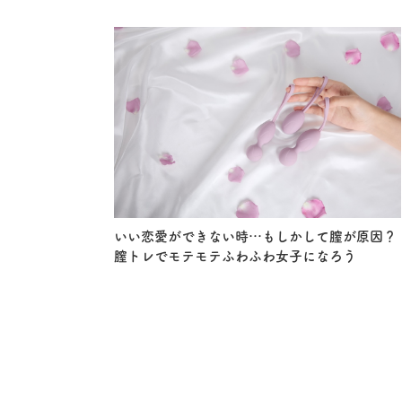
いい恋愛ができない時…もしかして膣が原因？
膣トレでモテモテふわふわ女子になろう