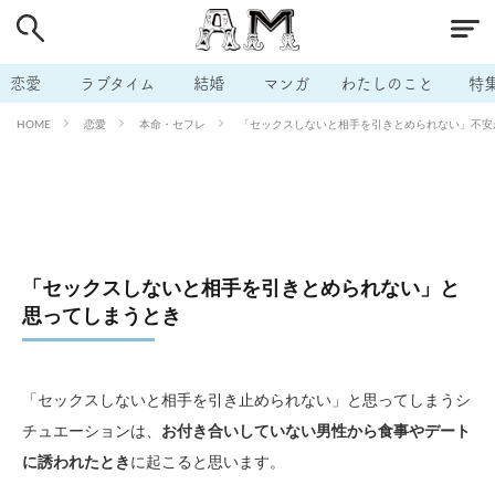
# 付き合いたい
# 男の本音
# セフレ
# 浮気
# 不倫
# 出会う方法
# マッチングアプリ
恋愛
ラブタイム
結婚
マンガ
わたしのこと
特
# ラブグッズ
# 体の相性
# イケない
恋愛
本命・セフレ
「セックスしないと相手を引きとめられない」不安か
HOME
# ビッチの話
# エロスポット
# キャリア
# 恋愛相談
# モテテク
# セフレから本命へ
# 結婚したい
# セフレがほしい
# 夫婦の悩み
# おもしろライフ
「セックスしないと相手を引きとめられない」と
思ってしまうとき
「セックスしないと相手を引き止められない」と思ってしまうシ
チュエーションは、
お付き合いしていない男性から食事やデート
に誘われたとき
に起こると思います。