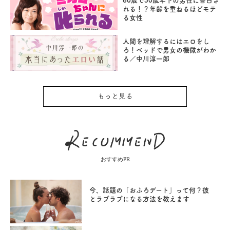
60歳で30歳年下の男性に告白さ
れる！？年齢を重ねるほどモテ
る女性
人間を理解するにはエロをし
ろ！ベッドで男女の機微がわか
る／中川淳一郎
もっと見る
おすすめPR
今、話題の「おふろデート」って何？彼
とラブラブになる方法を教えます