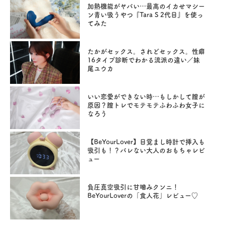
加熱機能がヤバい…最高のイカせマシー
ン青い吸うやつ『Tara S 2代目』を使っ
てみた
たかがセックス。されどセックス。性癖
16タイプ診断でわかる流派の違い／妹
尾ユウカ
いい恋愛ができない時…もしかして膣が
原因？膣トレでモテモテふわふわ女子に
なろう
【BeYourLover】目覚まし時計で挿入も
吸引も！？バレない大人のおもちゃレビ
ュー
負圧真空吸引に甘噛みクンニ！
BeYourLoverの「食人花」レビュー♡