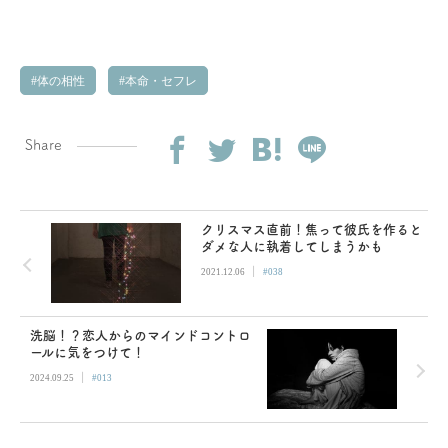
体の相性
本命・セフレ
Share
クリスマス直前！焦って彼氏を作ると
ダメな人に執着してしまうかも
|
2021.12.06
#038
洗脳！？恋人からのマインドコントロ
ールに気をつけて！
|
2024.09.25
#013