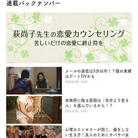
連載バックナンバー
メールの返信は5分以内！？彼の束縛
はデートDVかも
|
2026.01.08
#009
共依存に陥る原因は「自分より劣る
人」を選んでいるから！？
|
2025.12.31
#024
心理カウンセラーが説く、損をしな
い生き方！友人のためにサバサバ女