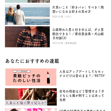
片思いこそ「好きバレ」すべき！両
想いになれる好きの見せ方
|
2025.11.06
りのこ
心底惚れた男と付き合えば、ダメ男
脱出できる！／倉田真由美×犬山紙
子対談(3)
|
2013.12.06
倉田真由美
あなたにおすすめの連載
人生はアップデートしてもセッ
クスだけは昔のまま？／BETSY
自宅の現金はどう管理する？子
どもにも魔が刺すことはあって
当然