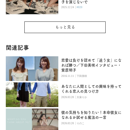
子を演じないで
|
2025.12.24
#020
もっと見る
関連記事
恋愛は負けを認めて「追う女」にな
れば勝つ／下田美咲インタビュー・
紫原明子
|
2016.11.11
下田美咲
あなたに人間としての興味を持って
くれる恋人の見つけ方
|
2026.03.20
大泉りか
彼の気持ちを知りたい！本命彼女に
なれるか試せる魔法の一言
|
2026.03.20
りのこ