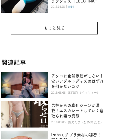
ラブグッズ「LELO INA
Wave」の高速手マンに酔いし
|
2015.08.25
#014
れる
もっと見る
関連記事
アソコに全然振動がこない！
安いアダルトグッズのはずれ
を引かないコツ
|
2019.06.06
BETSY（ベッツィー）
男性からの奉仕シーンが満
載！エスカレートしていく寝
取られ妻の痴態
|
2016.09.05
姫乃たま（ひめの たま）
irohaモチプリ素材の秘密！