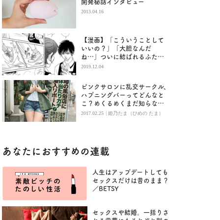
開発秘話インタビュー
2013.04.16
【漫画】「こういうことして
いいの？」「大胆なんだ
ね…」ついに結ばれるふたり
／ローターボーイズ（６）
2019.12.04
ピンクサロンに乱交サークル、
ハプニングバーってどんなと
こ？めくるめくまだ知らない
アングラな世界
|
2017.02.25
姫乃たま（ひめの たま）
あなたにおすすめの連載
人生はアップデートしても
セックスだけは昔のまま？
／BETSY
セックスや結婚。一括りさ