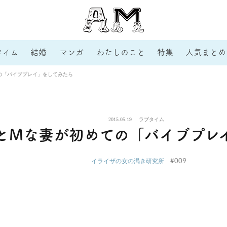
タイム
結婚
マンガ
わたしのこと
特集
人気まとめ
の「バイブプレイ」をしてみたら
2015.05.19
ラブタイム
とMな妻が初めての「バイブプレ
#009
イライザの女の渇き研究所