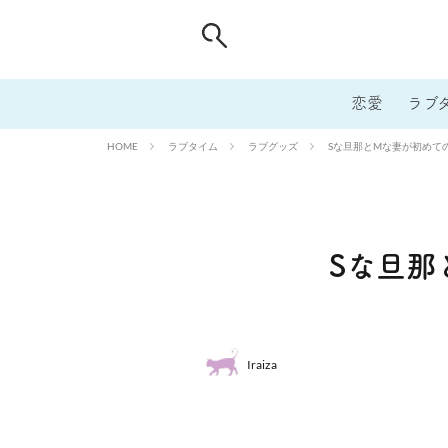
恋愛
ラブ
ラブタイム
ラブグッズ
Sな旦那とMな妻が初めて
HOME
Sな旦那
Iraiza