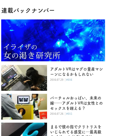
連載バックナンバー
アダルトVRはマグロ量産マシ
ーンになるかもしれない
|
2016.07.29
#016
バーチャルおっぱい、未来の
嫁……アダルトVRは女性との
セックスを超える？
|
2016.07.26
#015
まるで彼の指でクリトリスを
いじられてる感覚に…最高級