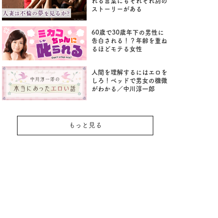
れる言葉にもそれぞれ別の
ストーリーがある
60歳で30歳年下の男性に
告白される！？年齢を重ね
るほどモテる女性
人間を理解するにはエロを
しろ！ベッドで男女の機微
がわかる／中川淳一郎
もっと見る