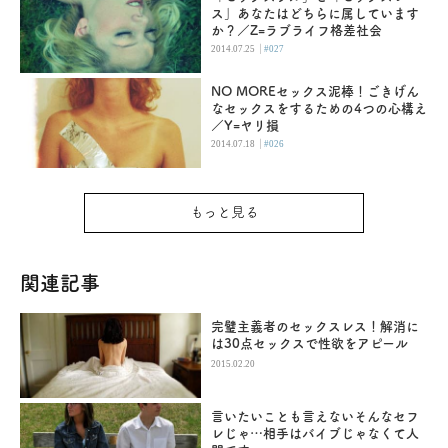
ス」あなたはどちらに属しています
か？／Z=ラブライフ格差社会
|
2014.07.25
#027
NO MOREセックス泥棒！ごきげん
なセックスをするための4つの心構え
／Y=ヤリ損
|
2014.07.18
#026
もっと見る
関連記事
完璧主義者のセックスレス！解消に
は30点セックスで性欲をアピール
2015.02.20
言いたいことも言えないそんなセフ
レじゃ…相手はバイブじゃなくて人