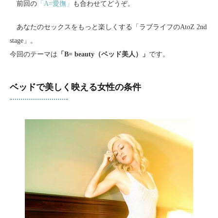
前回の
「A=愛撫」
も合わせてどうぞ。
あなたのセックスをもっと楽しくする「ラブライフのAtoZ 2nd
stage」。
今回のテーマは
「B= beauty（ベッド美人）」
です。
ベッドで美しく映える女性の条件