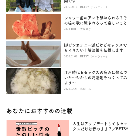
間です
|
2016.09.16
BETSY（ベッツィー）
シャワー前のアレを舐められる？そ
の場の欲に流されるって楽しいこと
|
2021.10.09
大泉りか
脚ピンオナニー派だけどセックスで
もイキたい！解決策を伝授します
|
2020.01.02
BETSY（ベッツィー）
江戸時代もセックスの痛みに悩んで
いた～むかしの潤滑剤をつくってみ
よう～
|
2020.02.23
春画―ル
あなたにおすすめの連載
人生はアップデートしてもセッ
クスだけは昔のまま？／BETSY