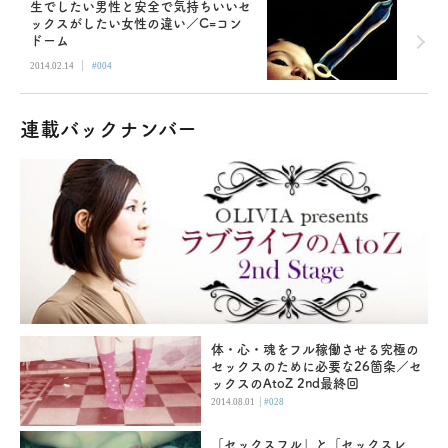
生でしたい男性と安全で気持ちいいセ
ックスがしたい女性の違い／C=コン
ドーム
|
2014.02.14
#004
連載バックナンバー
体・心・魂をフル稼働させる究極の
セックスのために必要な26箇条／セ
ックスのAtoZ 2nd最終回
|
2014.08.01
#028
「セックスフル」と「セックスレ