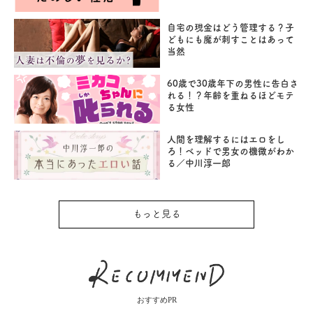
自宅の現金はどう管理する？子
どもにも魔が刺すことはあって
当然
60歳で30歳年下の男性に告白さ
れる！？年齢を重ねるほどモテ
る女性
人間を理解するにはエロをし
ろ！ベッドで男女の機微がわか
る／中川淳一郎
もっと見る
おすすめPR