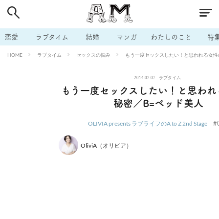
# 付き合いたい
# 男の本音
# セフレ
# 浮気
# 不倫
# 出会う方法
# マッチングアプリ
# ラブグッズ
# 体の相
恋愛
ラブタイム
結婚
マンガ
わたしのこと
特
# イケない
# ビッチの話
# エロスポット
# キャリア
ラブタイム
セックスの悩み
もう一度セックスしたい！と思われる女性
HOME
# 恋愛相談
# モテテク
# セフレから本命へ
# 結婚したい
2014.02.07
ラブタイム
# セフレがほしい
# 夫婦の悩み
# おもしろライフ
もう一度セックスしたい！と思われ
秘密／B=ベッド美人
#
OLIVIA presents ラブライフのA to Z 2nd Stage
OliviA（オリビア）