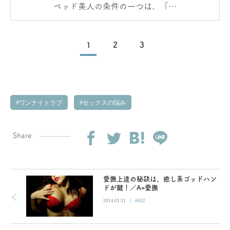
ベッド美人の条件の一つは、「触
り心地のよさ」
1
2
3
ワンナイトラブ
セックスの悩み
Share
愛撫上達の秘訣は、癒し系ゴッドハン
ドが鍵！／A=愛撫
|
2014.01.31
#002