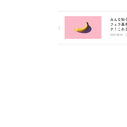
みんな知
フェラ基
ク！これ
ればOK
2023.08.01
ト教えま