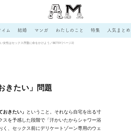
タイム
結婚
マンガ
わたしのこと
特集
人気まとめ
女性はセックス序盤に命をかけよう／BETSY (ページ2)
おきたい」問題
ておきたい」
ということ。それなら自宅を出る寸
クスを予感した段階で「汗かいたからシャワー浴
おく、セックス前にデリケートゾーン専用のウェ