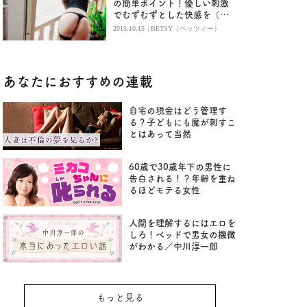
の簡単ポイント！優しい刺激
でむずむずとした快感を（後
編）
|
2015.10.15
BETSY（ベッツィー）
あなたにおすすめの連載
自宅の現金はどう管理す
る？子どもにも魔が刺すこ
とはあって当然
60歳で30歳年下の男性に
告白される！？年齢を重ね
るほどモテる女性
人間を理解するにはエロを
しろ！ベッドで男女の機微
がわかる／中川淳一郎
もっと見る