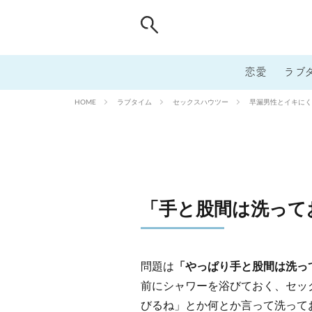
恋愛
ラブ
ラブタイム
セックスハウツー
早漏男性とイキにくい
HOME
「手と股間は洗って
問題は
「やっぱり手と股間は洗っ
前にシャワーを浴びておく、セッ
びるね」とか何とか言って洗って