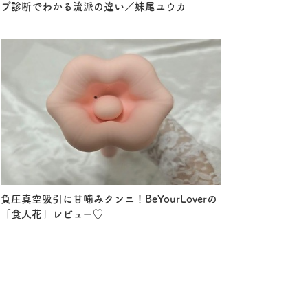
プ診断でわかる流派の違い／妹尾ユウカ
負圧真空吸引に甘噛みクンニ！BeYourLoverの
「食人花」レビュー♡