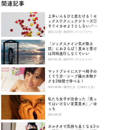
関連記事
上手い人もひと皮むける！セ
ックステクニックシリーズ①
すぐイカせようとしない／
Betsy
|
2021.12.30
BETSY（ベッツィー）
「シックスナイン気が散る
説」におさらば！責めと受け
は同時進行しなくていい
|
2017.01.26
BETSY（ベッツィー）
マットプレイにスケベ椅子の
くぐり方…ソープ嬢の本物テ
クを2時間で学べる！
|
2015.06.06
姫乃たま（ひめの たま）
私たち女子が出会った「笑っ
てはいけない言葉責め」／ゆ
っち
2015.09.20
ポルチオで気持ち良くなる3つ