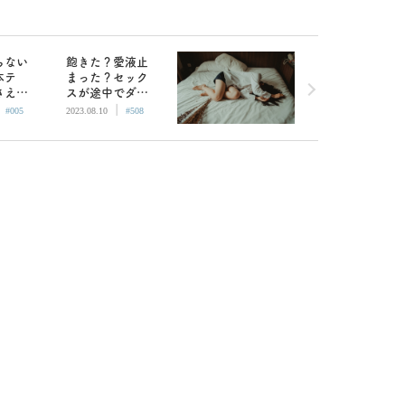
らない
飽きた？愛液止
本テ
まった？セック
さえや
スが途中でダル
|
|
なポイン
くなった時の終
#005
2023.08.10
#508
す
わらせ方／
BETSY