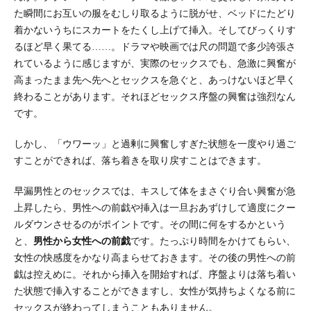
た瞬間にお互いの服をむしり取るように脱がせ、ベッドにたどり
着かないうちにスカートをたくし上げて挿入。そしてびっくりす
るほど早く果てる……。ドラマや映画では尺の問題で多少誇張さ
れているように感じますが、実際のセックスでも、急激に興奮が
高まったまま先へ先へとセックスを急ぐと、あっけないほど早く
終わることがあります。それほどセックス序盤の興奮は強烈なん
です。
しかし、「ウワーッ」と過剰に興奮しすぎた状態を一度やり過ご
すことができれば、落ち着きを取り戻すことはできます。
早漏男性とのセックスでは、キスして体をまさぐり合い興奮が急
上昇したら、男性への前戯や挿入は一旦おあずけして適度にクー
ルダウンさせるのがポイントです。その間に何をするかという
と、
男性から女性への前戯
です。たっぷり時間をかけてもらい、
女性の快感度をかなり高まらせておきます。その後の男性への前
戯は控えめに。それから挿入を開始すれば、序盤よりは落ち着い
た状態で挿入することができますし、女性が気持ちよくなる前に
セックスが終わってしまうこともありません。