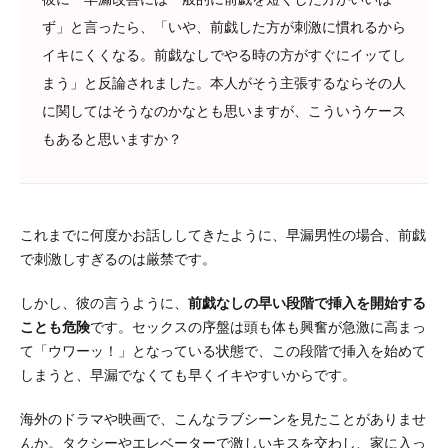
ず」と言ったら、「いや、前戯した方が刺激に慣れるから
イキにくくなる。前戯なしでやる時の方がすぐにイッてし
まう」と反論されました。本人がそう主張するならその人
に関してはそうなのかなとも思いますが、こういうケース
もあると思いますか？
これまでに何度かお話ししてきたように、早漏男性の場合、前戯
で刺激しすぎるのは厳禁です。
しかし、彼の言うように、
前戯なしの早い段階で挿入を開始する
ことも危険
です。セックスの序盤は頭も体も興奮が急激に高まっ
て「ウワーッ！」となっている状態で、この段階で挿入を始めて
しまうと、早漏でなくても早くイキやすいからです。
海外のドラマや映画で、こんなラブシーンを見たことがありませ
んか。タクシーやエレベーターで激しいキスを交わし、家に入っ