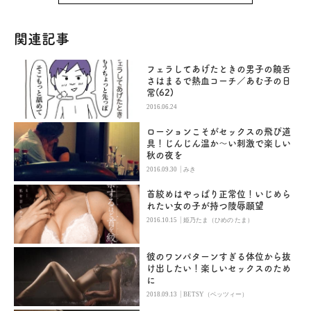
関連記事
フェラしてあげたときの男子の饒舌
さはまるで熱血コーチ／あむ子の日
常(62)
2016.06.24
ローションこそがセックスの飛び道
具！じんじん温か～い刺激で楽しい
秋の夜を
|
2016.09.30
みき
首絞めはやっぱり正常位！いじめら
れたい女の子が持つ陵辱願望
|
2016.10.15
姫乃たま（ひめの たま）
彼のワンパターンすぎる体位から抜
け出したい！楽しいセックスのため
に
|
2018.09.13
BETSY（ベッツィー）