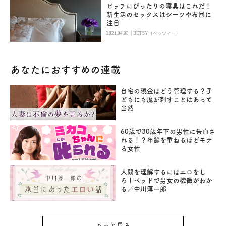
ビッチにぴったりの寝具はこれだ！
新生活のセックスはシーツや布団に
注目
|
2021.04.08
BETSY（ベッツィー）
あなたにおすすめの連載
自宅の現金はどう管理する？子
どもにも魔が刺すことはあって
当然
60歳で30歳年下の男性に告白さ
れる！？年齢を重ねるほどモテ
る女性
人間を理解するにはエロをし
ろ！ベッドで男女の機微がわか
る／中川淳一郎
もっと見る