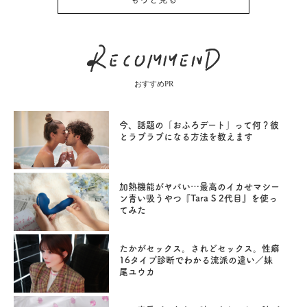
おすすめPR
今、話題の「おふろデート」って何？彼
とラブラブになる方法を教えます
加熱機能がヤバい…最高のイカせマシー
ン青い吸うやつ『Tara S 2代目』を使っ
てみた
たかがセックス。されどセックス。性癖
16タイプ診断でわかる流派の違い／妹
尾ユウカ