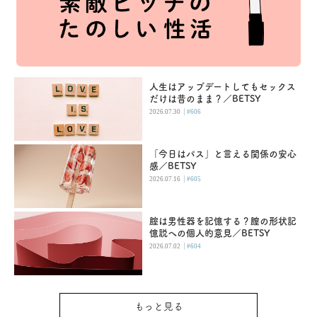
人生はアップデートしてもセックス
だけは昔のまま？／BETSY
|
2026.07.30
#606
「今日はパス」と言える関係の安心
感／BETSY
|
2026.07.16
#605
腟は男性器を記憶する？膣の形状記
憶説への個人的意見／BETSY
|
2026.07.02
#604
もっと見る