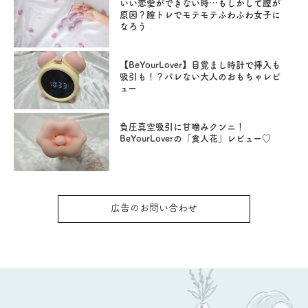
いい恋愛ができない時…もしかして膣が
原因？膣トレでモテモテふわふわ女子に
なろう
【BeYourLover】目覚まし時計で挿入も
吸引も！？バレない大人のおもちゃレビ
ュー
負圧真空吸引に甘噛みクンニ！
BeYourLoverの「食人花」レビュー♡
広告のお問い合わせ