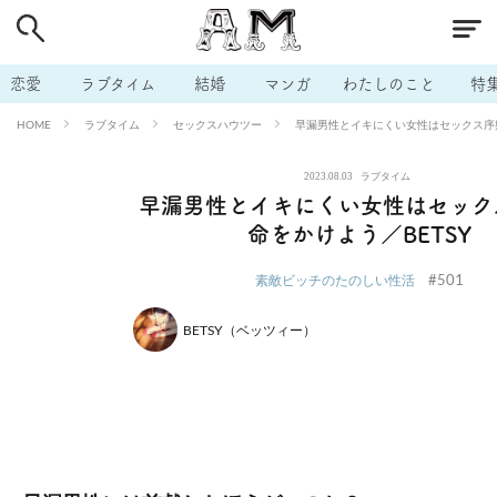
# 付き合いたい
# 男の本音
# セフレ
# 浮気
# 不倫
# 出会う方法
# マッチングアプリ
# ラブグッズ
# 体の相
恋愛
ラブタイム
結婚
マンガ
わたしのこと
特
# イケない
# ビッチの話
# エロスポット
# キャリア
ラブタイム
セックスハウツー
早漏男性とイキにくい女性はセックス序盤
HOME
# 恋愛相談
# モテテク
# セフレから本命へ
# 結婚したい
2023.08.03
ラブタイム
# セフレがほしい
# 夫婦の悩み
# おもしろライフ
早漏男性とイキにくい女性はセック
命をかけよう／BETSY
#501
素敵ビッチのたのしい性活
BETSY（ベッツィー）