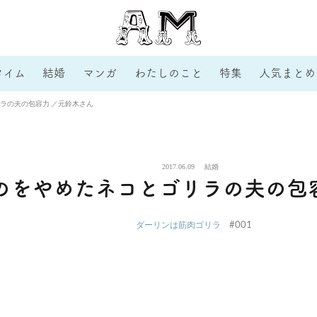
タイム
結婚
マンガ
わたしのこと
特集
人気まとめ
ラの夫の包容力 ／元鈴木さん
2017.06.09
結婚
のをやめたネコとゴリラの夫の包
#001
ダーリンは筋肉ゴリラ