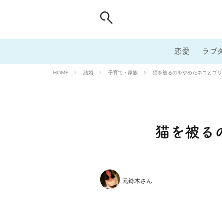
恋愛
ラブ
結婚
子育て・家族
猫を被るのをやめたネコとゴリ
HOME
猫を被る
元鈴木さん