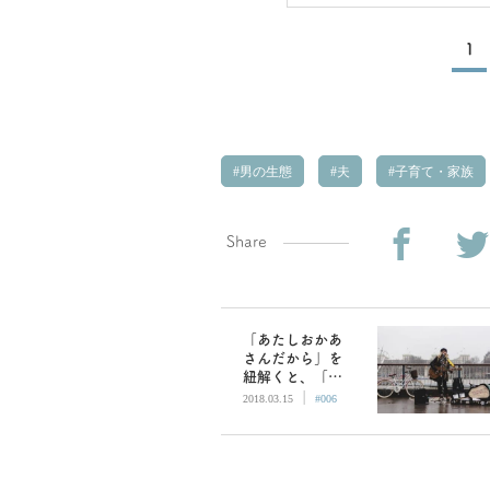
1
男の生態
夫
子育て・家族
Share
「あたしおかあ
さんだから」を
紐解くと、「私
|
が何で怒ってい
2018.03.15
#006
るかわかる？」
が分かる話