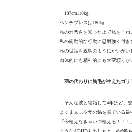
187cm110kg、
ベンチプレスは180㎏
私の邪悪さを知った上で私を『ね
私の衝動的な行動に忍耐強く付き
私の世話を親鳥のようにかいがい
肉体的にも精神的にも大変頼りが
羽の代わりに胸毛が生えたゴリ
そんな彼と結婚して4年ほど、交
よくまぁ…夕食の鍋を煮ている最
「今植えなきゃいつ植える！！！
ようなADHD丸出し女と、約6年