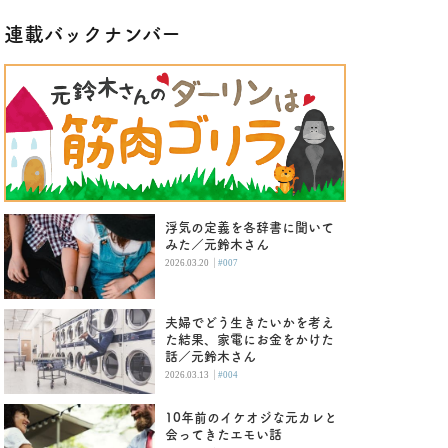
連載バックナンバー
浮気の定義を各辞書に聞いて
みた／元鈴木さん
|
2026.03.20
#007
夫婦でどう生きたいかを考え
た結果、家電にお金をかけた
話／元鈴木さん
|
2026.03.13
#004
10年前のイケオジな元カレと
会ってきたエモい話