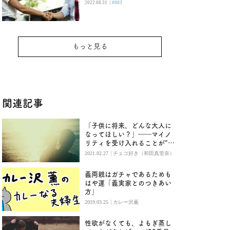
|
2022.08.31
#003
もっと見る
関連記事
「子供に将来、どんな大人に
なってほしい？」――マイノ
リティを受け入れることが“で
きない”側の物語
|
2021.02.27
チェコ好き（和田真里奈）
義両親はガチャであるためも
はや運「義実家とのつきあい
方」
|
2019.03.25
カレー沢薫
性欲がなくても、よもぎ蒸し