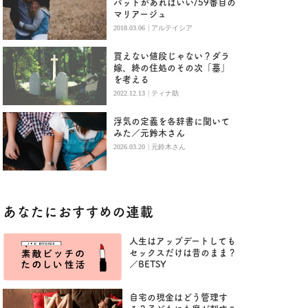
パットがあればいい/59番目の
マリアージュ
|
2018.03.06
アルテイシア
買えない値段じゃない？ダラ
嫁、終の住処のその次「墓」
を考える
|
2022.12.13
ティナ助
浮気の定義を各辞書に聞いて
みた／元鈴木さん
|
2026.03.20
元鈴木さん
あなたにおすすめの連載
人生はアップデートしても
セックスだけは昔のまま？
／BETSY
自宅の現金はどう管理す