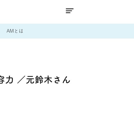
AMとは
容力 ／元鈴木さん