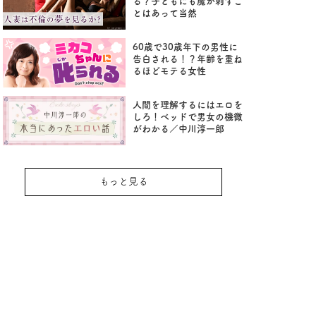
る？子どもにも魔が刺すこ
とはあって当然
60歳で30歳年下の男性に
告白される！？年齢を重ね
るほどモテる女性
人間を理解するにはエロを
しろ！ベッドで男女の機微
がわかる／中川淳一郎
もっと見る