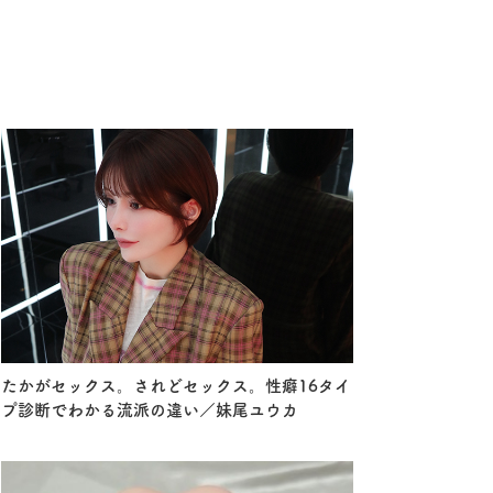
たかがセックス。されどセックス。性癖16タイ
プ診断でわかる流派の違い／妹尾ユウカ