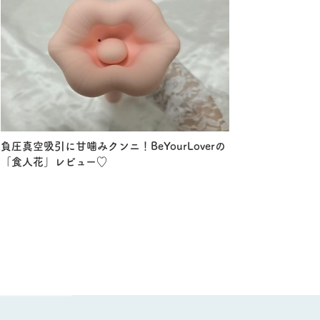
負圧真空吸引に甘噛みクンニ！BeYourLoverの
「食人花」レビュー♡