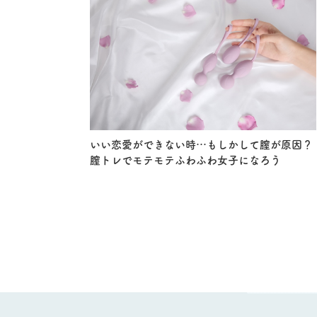
いい恋愛ができない時…もしかして膣が原因？
膣トレでモテモテふわふわ女子になろう