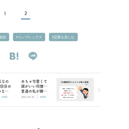
1
2
相談
コンプレックス
恋愛を楽しむ
気なの
めちゃ可愛くて
2回目の
頭がいい同僚…
つなが
普通の私が勝つ
|
|
／AM編
には？／AM編集
#006
2021.03.26
#008
フお悩
部セルフお悩み
相談