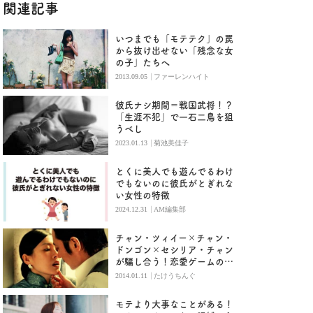
関連記事
いつまでも「モテテク」の罠
から抜け出せない「残念な女
の子」たちへ
|
2013.09.05
ファーレンハイト
彼氏ナシ期間＝戦国武将！？
「生涯不犯」で一石二鳥を狙
うべし
|
2023.01.13
菊池美佳子
とくに美人でも遊んでるわけ
でもないのに彼氏がとぎれな
い女性の特徴
|
2024.12.31
AM編集部
チャン・ツィイー×チャン・
ドンゴン×セシリア・チャン
が騙し合う！恋愛ゲームの行
く末とは？『危険な関係』
|
2014.01.11
たけうちんぐ
モテより大事なことがある！