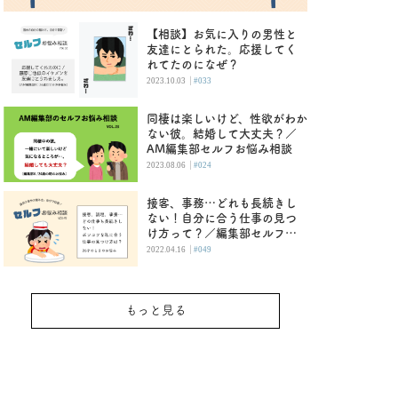
【相談】お気に入りの男性と
友達にとられた。応援してく
れてたのになぜ？
|
2023.10.03
#033
同棲は楽しいけど、性欲がわか
ない彼。結婚して大丈夫？／
AM編集部セルフお悩み相談
|
2023.08.06
#024
接客、事務…どれも長続きし
ない！自分に合う仕事の見つ
け方って？／編集部セルフお
悩み相談
|
2022.04.16
#049
もっと見る