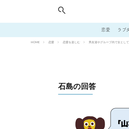
恋愛
ラブ
恋愛
恋愛を楽しむ
男友達やグループ内で女として
HOME
石島の回答