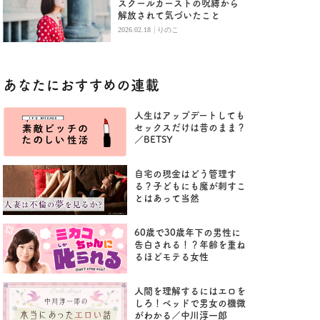
スクールカーストの呪縛から
解放されて気づいたこと
|
2026.02.18
りのこ
あなたにおすすめの連載
人生はアップデートしても
セックスだけは昔のまま？
／BETSY
自宅の現金はどう管理す
る？子どもにも魔が刺すこ
とはあって当然
60歳で30歳年下の男性に
告白される！？年齢を重ね
るほどモテる女性
人間を理解するにはエロを
しろ！ベッドで男女の機微
がわかる／中川淳一郎