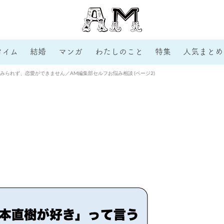
タイム
結婚
マンガ
わたしのこと
特集
人気まとめ
みられず、恋愛ができません／AM編集部セルフお悩み相談 (ページ2)