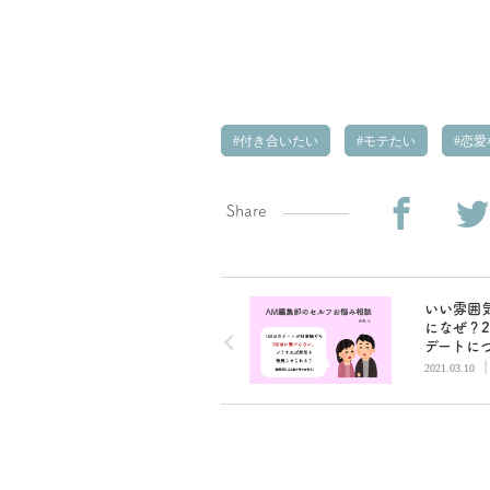
付き合いたい
モテたい
恋愛
Share
いい雰囲
になぜ？
デートに
りません
2021.03.10
集部セル
み相談