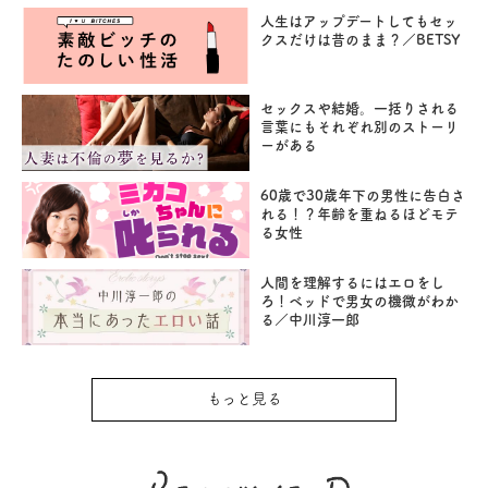
人生はアップデートしてもセッ
クスだけは昔のまま？／BETSY
セックスや結婚。一括りされる
言葉にもそれぞれ別のストーリ
ーがある
60歳で30歳年下の男性に告白さ
れる！？年齢を重ねるほどモテ
る女性
人間を理解するにはエロをし
ろ！ベッドで男女の機微がわか
る／中川淳一郎
もっと見る