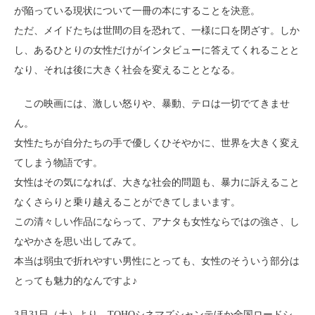
が陥っている現状について一冊の本にすることを決意。
ただ、メイドたちは世間の目を恐れて、一様に口を閉ざす。しか
し、あるひとりの女性だけがインタビューに答えてくれることと
なり、それは後に大きく社会を変えることとなる。
この映画には、激しい怒りや、暴動、テロは一切でてきませ
ん。
女性たちが自分たちの手で優しくひそやかに、世界を大きく変え
てしまう物語です。
女性はその気になれば、大きな社会的問題も、暴力に訴えること
なくさらりと乗り越えることができてしまいます。
この清々しい作品にならって、アナタも女性ならではの強さ、し
なやかさを思い出してみて。
本当は弱虫で折れやすい男性にとっても、女性のそういう部分は
とっても魅力的なんですよ♪
3月31日（土）より、TOHOシネマズシャンテほか全国ロードシ