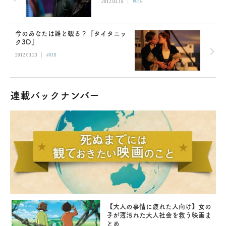
|
2012.03.18
#016
今のあなたは誰と観る？『タイタニッ
ク3D』
|
2012.03.23
#018
連載バックナンバー
【大人の事情に疲れた人向け】女の
子が薄汚れた大人社会を救う映画ま
とめ