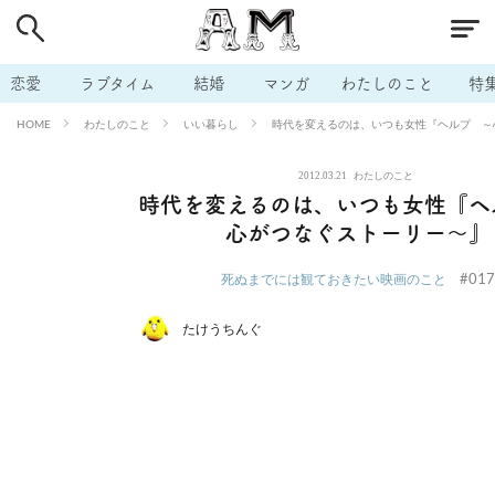
# 付き合いたい
# 男の本音
# セフレ
# 浮気
# 不倫
# 出会う方法
# マッチングアプリ
# ラブグッズ
# 体の相
恋愛
ラブタイム
結婚
マンガ
わたしのこと
特
# イケない
# ビッチの話
# エロスポット
# キャリア
わたしのこと
いい暮らし
時代を変えるのは、いつも女性『ヘルプ ～
HOME
# 恋愛相談
# モテテク
# セフレから本命へ
# 結婚したい
2012.03.21
わたしのこと
# セフレがほしい
# 夫婦の悩み
# おもしろライフ
時代を変えるのは、いつも女性『ヘ
心がつなぐストーリー～』
#017
死ぬまでには観ておきたい映画のこと
たけうちんぐ