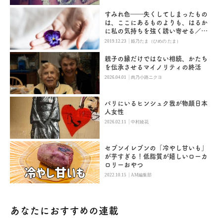
すみれ色――失くしてしまったもの
は、ここにあるものよりも、はるか
に私の気持ちを強く誘い寄せる／姫
乃たま
|
2019.12.23
姫乃たま（ひめの たま）
親子の縁だけではない相続、かたち
を伝承させるマイノリティの終活
|
2026.04.01
肉乃小路ニクヨ
パリにいるヒンシュク我が物顔日本
人女性
|
2026.02.11
中村綾花
セブンイレブンの「冷やし甘いも」
が芋すぎる！低脂質が嬉しいローカ
ロリーおやつ
|
2022.10.15
AM編集部
あなたにおすすめの連載