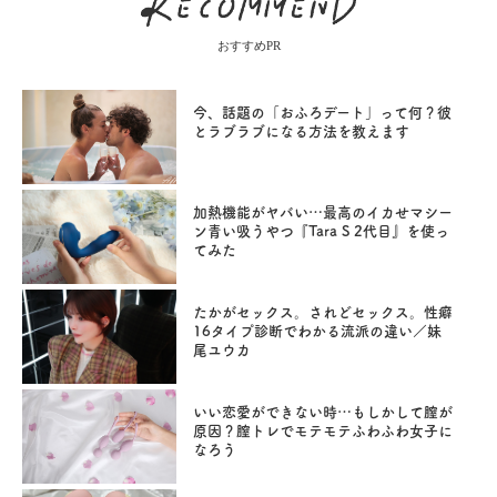
おすすめPR
今、話題の「おふろデート」って何？彼
とラブラブになる方法を教えます
加熱機能がヤバい…最高のイカせマシー
ン青い吸うやつ『Tara S 2代目』を使っ
てみた
たかがセックス。されどセックス。性癖
16タイプ診断でわかる流派の違い／妹
尾ユウカ
いい恋愛ができない時…もしかして膣が
原因？膣トレでモテモテふわふわ女子に
なろう