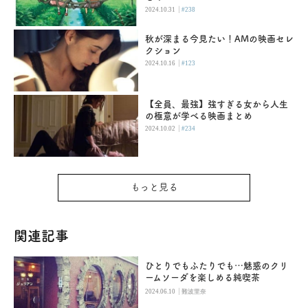
|
2024.10.31
#238
秋が深まる今見たい！AMの映画セレ
クション
|
2024.10.16
#123
【全員、最強】強すぎる女から人生
の極意が学べる映画まとめ
|
2024.10.02
#234
もっと見る
関連記事
ひとりでもふたりでも…魅惑のクリ
ームソーダを楽しめる純喫茶
|
2024.06.10
難波里奈