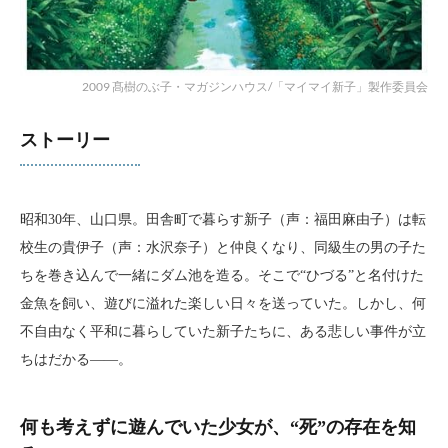
2009 髙樹のぶ子・マガジンハウス/「マイマイ新子」製作委員会
ストーリー
昭和30年、山口県。田舎町で暮らす新子（声：福田麻由子）は転
校生の貴伊子（声：水沢奈子）と仲良くなり、同級生の男の子た
ちを巻き込んで一緒にダム池を造る。そこで“ひづる”と名付けた
金魚を飼い、遊びに溢れた楽しい日々を送っていた。しかし、何
不自由なく平和に暮らしていた新子たちに、ある悲しい事件が立
ちはだかる――。
何も考えずに遊んでいた少女が、“死”の存在を知