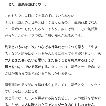
「また一生懸命遊ぼうや！」
このセリフには目に涙を溜めずにはいられない。
子どもは遊ぶのが仕事とはよく言ったもの。一生懸命遊ぶなん
て、最近いつしたんだろう。そうか、彼らは遊ぶことに無我夢中
だった。このセリフで初めて思い知らされるのです。
約束というのは、次につなげる行為だとつくづく思う。
「生き
ろ」などと誰かに促されるかのように焦って生き続けるより、
あ
の人とまた会いたいと思い、また会うことを約束するほうが、
日々をつないでいる気がする。
タツヨシは、新子と一生懸命に遊
ぶ日が来るまで生き続ける予感しかしません。
思春期前の男女間の友情は成立する。でも、新子とタツヨシだっ
ていつかは大人になる。
女と男になった二人が再会する姿を妄想し、二人の物語を想像す
ることが、
大人に許されたファンタジーなのかもしれません。