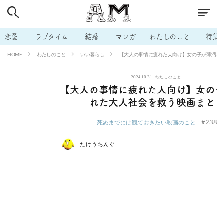
# 付き合いたい
# 男の本音
# セフレ
# 浮気
# 不倫
# 出会う方法
# マッチングアプリ
# ラブグッズ
# 体の相
恋愛
ラブタイム
結婚
マンガ
わたしのこと
特
# イケない
# ビッチの話
# エロスポット
# キャリア
わたしのこと
いい暮らし
【大人の事情に疲れた人向け】女の子が薄汚
HOME
# 恋愛相談
# モテテク
# セフレから本命へ
# 結婚したい
2024.10.31
わたしのこと
# セフレがほしい
# 夫婦の悩み
# おもしろライフ
【大人の事情に疲れた人向け】女の
れた大人社会を救う映画まと
#238
死ぬまでには観ておきたい映画のこと
たけうちんぐ