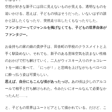
空想が好きな新子には目に見えないものが見える。透明なものを
追いかける。思えば、子どもの頃はそうだった。いないはずの誰
かと話したくなったり、突然走り出したくもなったりした。
ファンタジーってジャンルを掲げなくても、子どもの世界自体が
ファンタジー。
お金持ちの家の娘の貴伊子は、田舎町の学校のクラスメイトと上
手く馴染めない。それでも、新子のある意味空気を読まない性格
のおかげで打ち解けていく。二人がウィスキー入りのチョコレー
トを一緒に食べて、「にっが！」と悲鳴を上げながらもベロベロ
に酔っ払う姿は可愛らしい。
思えば、自分にもこんな頃があったっけ。
あの頃は少しのアルコ
ールで相手と打ち解けられた。今みたいにオールなんて必要なか
ったんだ……。
と、子どもの世界はユートピアとして描かれている。だけど、こ