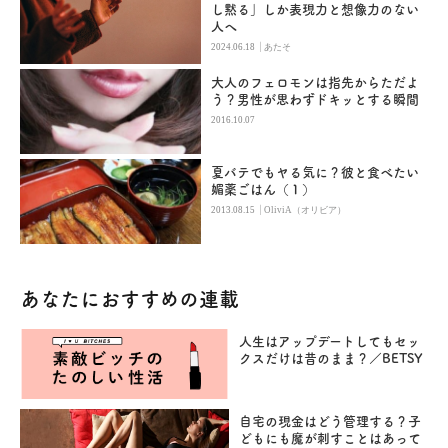
し黙る」しか表現力と想像力のない
人へ
|
2024.06.18
あたそ
大人のフェロモンは指先からただよ
う？男性が思わずドキッとする瞬間
2016.10.07
夏バテでもヤる気に？彼と食べたい
媚薬ごはん（１）
|
2013.08.15
OliviA（オリビア）
あなたにおすすめの連載
人生はアップデートしてもセッ
クスだけは昔のまま？／BETSY
自宅の現金はどう管理する？子
どもにも魔が刺すことはあって