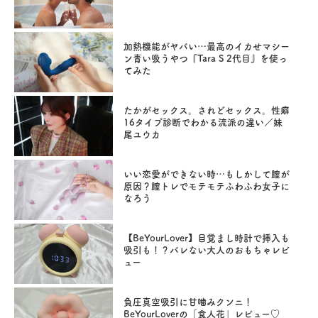
加熱機能がヤバい…最高のイカせマシー
ン青い吸うやつ『Tara S 2代目』を使っ
てみた
たかがセックス。されどセックス。性癖
16タイプ診断でわかる流派の違い／妹
尾ユウカ
いい恋愛ができない時…もしかして膣が
原因？膣トレでモテモテふわふわ女子に
なろう
【BeYourLover】目覚まし時計で挿入も
吸引も！？バレない大人のおもちゃレビ
ュー
負圧真空吸引に甘噛みクンニ！
BeYourLoverの「食人花」レビュー♡