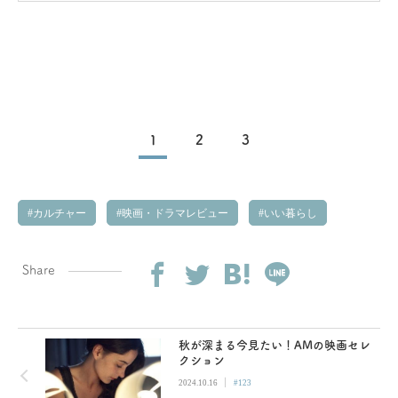
少女は何を想う？
1
2
3
カルチャー
映画・ドラマレビュー
いい暮らし
Share
秋が深まる今見たい！AMの映画セレ
クション
|
2024.10.16
#123