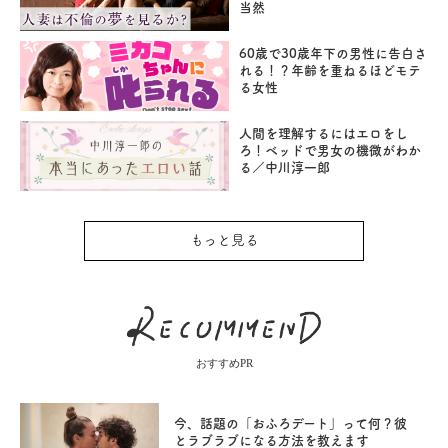
当然
60歳で30歳年下の男性に告白さ
れる！？年齢を重ねるほどモテ
る女性
人間を理解するにはエロをし
ろ！ベッドで男女の機微がわか
る／中川淳一郎
もっと見る
おすすめPR
今、話題の「おふろデート」って何？彼
とラブラブになる方法を教えます