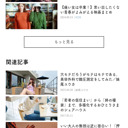
【痛い女は卒業！】思い出したくな
い青春がよみがえる映画まとめ
|
2024.09.13
#226
もっと見る
関連記事
穴モテだろうがモテはモテである。
美容外科で膣圧測定をしてみた／妹
尾ユウカ
|
2022.04.28
妹尾ユウカ
「若者の仮住まい」から「終の棲
家」まで。多様化するおひとりさま
のシェアハウス
2017.05.11
いい大人の無視は逆に面白い！「押