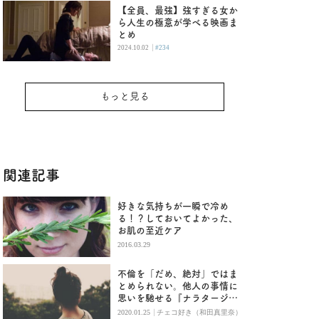
【全員、最強】強すぎる女か
ら人生の極意が学べる映画ま
とめ
|
2024.10.02
#234
もっと見る
関連記事
好きな気持ちが一瞬で冷め
る！？しておいてよかった、
お肌の至近ケア
2016.03.29
不倫を「だめ、絶対」ではま
とめられない。他人の事情に
思いを馳せる『ナラタージ
ュ』
|
2020.01.25
チェコ好き（和田真里奈）