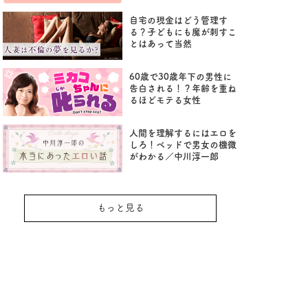
自宅の現金はどう管理す
る？子どもにも魔が刺すこ
とはあって当然
60歳で30歳年下の男性に
告白される！？年齢を重ね
るほどモテる女性
人間を理解するにはエロを
しろ！ベッドで男女の機微
がわかる／中川淳一郎
もっと見る