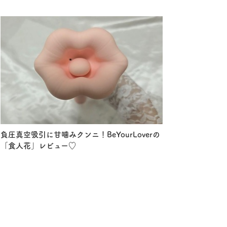
負圧真空吸引に甘噛みクンニ！BeYourLoverの
「食人花」レビュー♡