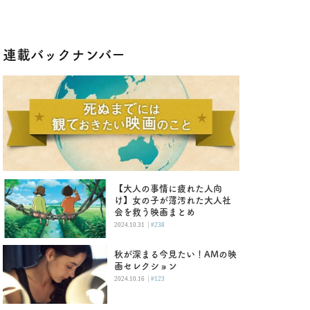
連載バックナンバー
【大人の事情に疲れた人向
け】女の子が薄汚れた大人社
会を救う映画まとめ
|
2024.10.31
#238
秋が深まる今見たい！AMの映
画セレクション
|
2024.10.16
#123