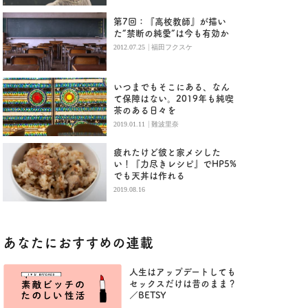
第7回：『高校教師』が描い
た“禁断の純愛”は今も有効か
|
2012.07.25
福田フクスケ
いつまでもそこにある、なん
て保障はない。2019年も純喫
茶のある日々を
|
2019.01.11
難波里奈
疲れたけど彼と家メシした
い！『力尽きレシピ』でHP5%
でも天丼は作れる
2019.08.16
あなたにおすすめの連載
人生はアップデートしても
セックスだけは昔のまま？
／BETSY