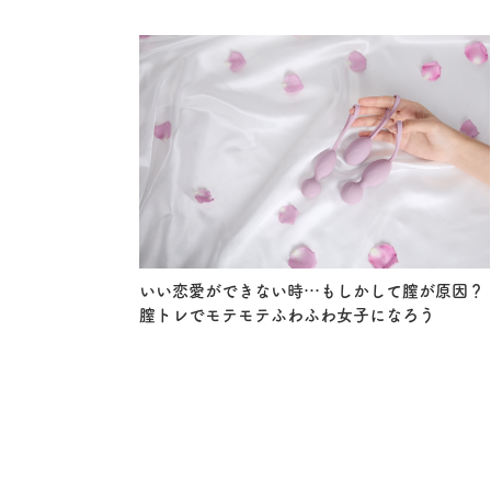
いい恋愛ができない時…もしかして膣が原因？
膣トレでモテモテふわふわ女子になろう