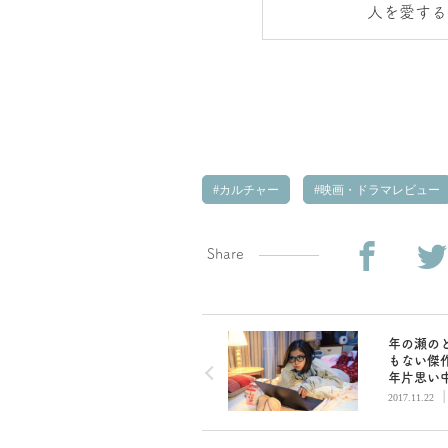
人を愛する
カルチャー
映画・ドラマレビュー
Share
年の瀬の
もない傑作
年片思い中
才OLの
2017.11.22
にふるえ