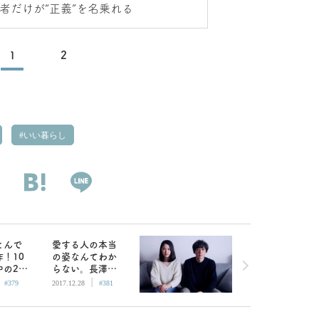
者だけが“正義”を名乗れる
1
2
いい暮らし
とんで
愛する人の本当
！10
の姿なんてわか
の24
らない。長澤ま
|
|
恋『勝手
さみ×高橋一生
#379
2017.12.28
#381
てろ』
『嘘を愛する
女』