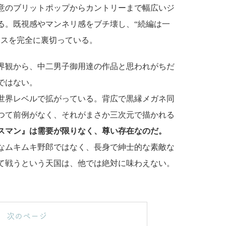
意のブリットポップからカントリーまで幅広いジ
る。既視感やマンネリ感をブチ壊し、“続編は一
クスを完全に裏切っている。
界観から、中二男子御用達の作品と思われがちだ
ではない。
世界レベルで拡がっている。背広で黒縁メガネ同
つて前例がなく、それがまさか三次元で描かれる
スマン』は需要が限りなく、尊い存在なのだ。
なムキムキ野郎ではなく、長身で紳士的な素敵な
て戦うという天国は、他では絶対に味わえない。
次のページ