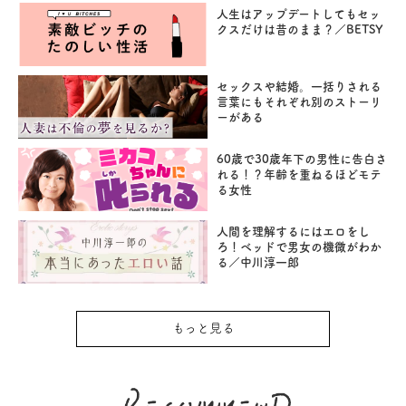
人生はアップデートしてもセッ
クスだけは昔のまま？／BETSY
セックスや結婚。一括りされる
言葉にもそれぞれ別のストーリ
ーがある
60歳で30歳年下の男性に告白さ
れる！？年齢を重ねるほどモテ
る女性
人間を理解するにはエロをし
ろ！ベッドで男女の機微がわか
る／中川淳一郎
もっと見る