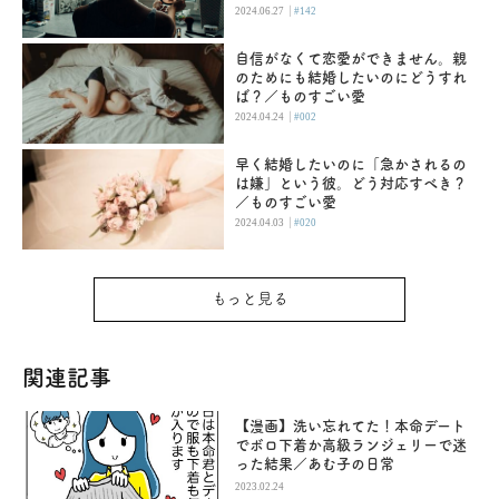
|
2024.06.27
#142
自信がなくて恋愛ができません。親
のためにも結婚したいのにどうすれ
ば？／ものすごい愛
|
2024.04.24
#002
早く結婚したいのに「急かされるの
は嫌」という彼。どう対応すべき？
／ものすごい愛
|
2024.04.03
#020
もっと見る
関連記事
【漫画】洗い忘れてた！本命デート
でボロ下着か高級ランジェリーで迷
った結果／あむ子の日常
2023.02.24