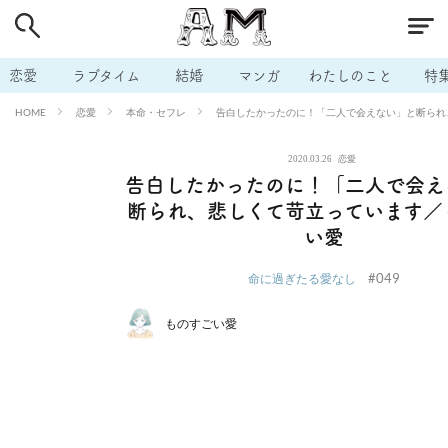
# 付き合いたい
# 男の本音
# セフレ
# 浮気
# 不倫
# 出会う方法
# マッチングアプリ
# ラブグッズ
# 体の相
恋愛
ラブタイム
結婚
マンガ
わたしのこと
特
# イケない
# ビッチの話
# エロスポット
# キャリア
恋愛
本命・セフレ
告白したかったのに！「二人で会えない」と断られ
HOME
# 恋愛相談
# モテテク
# セフレから本命へ
# 結婚したい
2020.03.26
恋愛
# セフレがほしい
# 夫婦の悩み
# おもしろライフ
告白したかったのに！「二人で会え
断られ、悲しくて苛立っています／
い愛
#049
命に過ぎたる愛なし
ものすごい愛