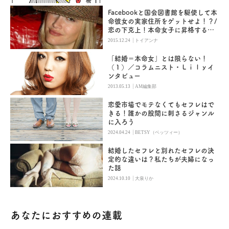
Facebookと国会図書館を駆使して本
命彼女の実家住所をゲットせよ！？/
恋の下克上！本命女子に昇格する秘
密
|
2015.12.24
トイアンナ
「結婚＝本命女」とは限らない！
（１）／コラムニスト・Ｌｉｌｙイ
ンタビュー
|
2013.05.13
AM編集部
恋愛市場でモテなくてもセフレはで
きる！誰かの股間に刺さるジャンル
に入ろう
|
2024.04.24
BETSY（ベッツィー）
結婚したセフレと別れたセフレの決
定的な違いは？私たちが夫婦になっ
た話
|
2024.10.10
大泉りか
あなたにおすすめの連載