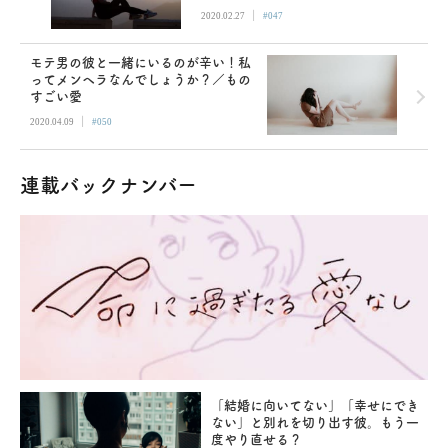
|
2020.02.27
#047
モテ男の彼と一緒にいるのが辛い！私
ってメンヘラなんでしょうか？／もの
すごい愛
|
2020.04.09
#050
連載バックナンバー
「結婚に向いてない」「幸せにでき
ない」と別れを切り出す彼。もう一
度やり直せる？