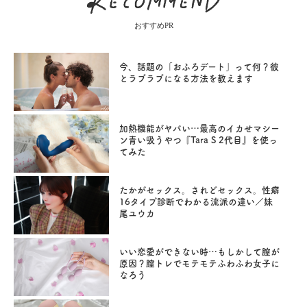
おすすめPR
今、話題の「おふろデート」って何？彼
とラブラブになる方法を教えます
加熱機能がヤバい…最高のイカせマシー
ン青い吸うやつ『Tara S 2代目』を使っ
てみた
たかがセックス。されどセックス。性癖
16タイプ診断でわかる流派の違い／妹
尾ユウカ
いい恋愛ができない時…もしかして膣が
原因？膣トレでモテモテふわふわ女子に
なろう