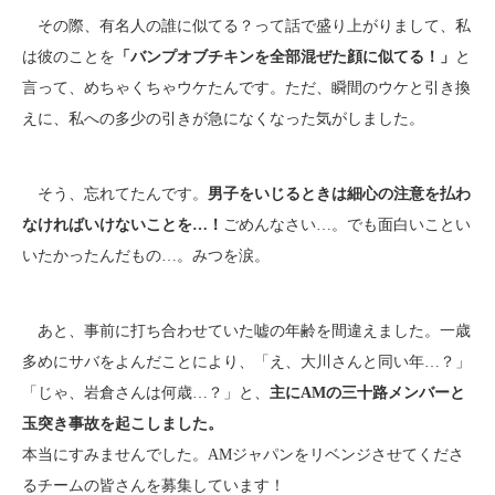
その際、有名人の誰に似てる？って話で盛り上がりまして、私
は彼のことを
「バンプオブチキンを全部混ぜた顔に似てる！」
と
言って、めちゃくちゃウケたんです。ただ、瞬間のウケと引き換
えに、私への多少の引きが急になくなった気がしました。
そう、忘れてたんです。
男子をいじるときは細心の注意を払わ
なければいけないことを…！
ごめんなさい…。でも面白いことい
いたかったんだもの…。みつを涙。
あと、事前に打ち合わせていた嘘の年齢を間違えました。一歳
多めにサバをよんだことにより、「え、大川さんと同い年…？」
「じゃ、岩倉さんは何歳…？」と、
主にAMの三十路メンバーと
玉突き事故を起こしました。
本当にすみませんでした。AMジャパンをリベンジさせてくださ
るチームの皆さんを募集しています！