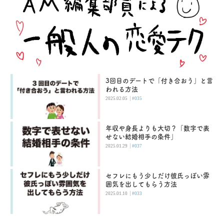
3回目のデートで「付き合おう」と言
われる方法
|
2025.02.05
#035
年収や身長よりも大切？「数字で表
せない結婚相手の条件」
|
2025.01.29
#037
セフレにもう少しだけ彼氏っぽい雰
囲気を出してもらう方法
|
2025.01.10
#033