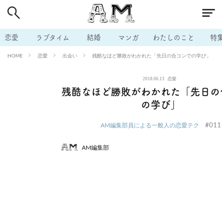
# 付き合いたい
# 男の本音
# セフレ
# 浮気
# 不倫
# 出会う方法
# マッチングアプリ
# ラブグッズ
# 体の相
恋愛
ラブタイム
結婚
マンガ
わたしのこと
特
# イケない
# ビッチの話
# エロスポット
# キャリア
恋愛
出会い
残酷なほど勝敗がわかれた「先日の合コンでの学び」
HOME
# 恋愛相談
# モテテク
# セフレから本命へ
# 結婚したい
2018.06.13
恋愛
# セフレがほしい
# 夫婦の悩み
# おもしろライフ
残酷なほど勝敗がわかれた「先日の
の学び」
#011
AM編集部員による一般人の恋愛テク
AM編集部