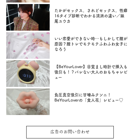
たかがセックス。されどセックス。性癖
16タイプ診断でわかる流派の違い／妹
尾ユウカ
いい恋愛ができない時…もしかして膣が
原因？膣トレでモテモテふわふわ女子に
なろう
【BeYourLover】目覚まし時計で挿入も
吸引も！？バレない大人のおもちゃレビ
ュー
負圧真空吸引に甘噛みクンニ！
BeYourLoverの「食人花」レビュー♡
広告のお問い合わせ