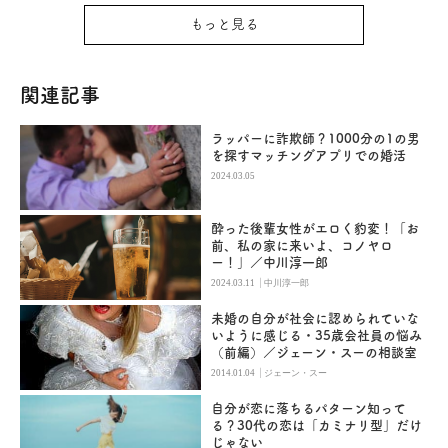
もっと見る
関連記事
ラッパーに詐欺師？1000分の1の男
を探すマッチングアプリでの婚活
2024.03.05
酔った後輩女性がエロく豹変！「お
前、私の家に来いよ、コノヤロ
ー！」／中川淳一郎
|
2024.03.11
中川淳一郎
未婚の自分が社会に認められていな
いように感じる・35歳会社員の悩み
（前編）／ジェーン・スーの相談室
|
2014.01.04
ジェーン・スー
自分が恋に落ちるパターン知って
る？30代の恋は「カミナリ型」だけ
じゃない