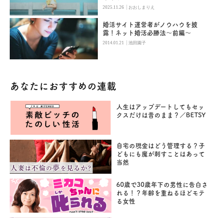
|
2025.11.26
おおしまりえ
婚活サイト運営者がノウハウを披
露！ネット婚活必勝法〜前編〜
|
2014.01.21
池田園子
あなたにおすすめの連載
人生はアップデートしてもセッ
クスだけは昔のまま？／BETSY
自宅の現金はどう管理する？子
どもにも魔が刺すことはあって
当然
60歳で30歳年下の男性に告白さ
れる！？年齢を重ねるほどモテ
る女性