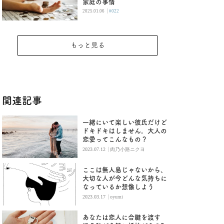
家庭の事情
|
2025.01.06
#022
もっと見る
関連記事
一緒にいて楽しい彼氏だけど
ドキドキはしません。大人の
恋愛ってこんなもの？
|
2023.07.12
肉乃小路ニクヨ
ここは無人島じゃないから、
大切な人が今どんな気持ちに
なっているか想像しよう
|
2023.03.17
oyumi
あなたは恋人に合鍵を渡す