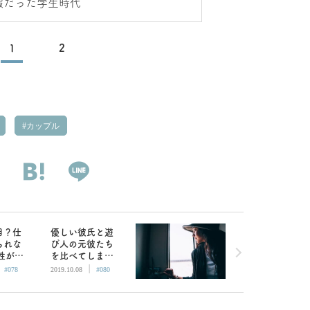
暇だった学生時代
1
2
カップル
目？仕
優しい彼氏と遊
られな
び人の元彼たち
性がで
を比べてしま
|
|
だと印
う…けど結婚は
#078
2019.10.08
#080
には
したい。どうす
れば？