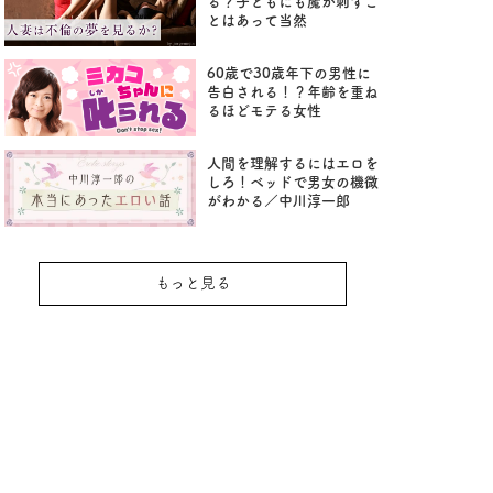
る？子どもにも魔が刺すこ
とはあって当然
60歳で30歳年下の男性に
告白される！？年齢を重ね
るほどモテる女性
人間を理解するにはエロを
しろ！ベッドで男女の機微
がわかる／中川淳一郎
もっと見る