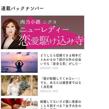
連載バックナンバー
どうしたら信頼できる相手だ
とわかるの？紹介以外の出会
いでも「安全な恋」がした
い！
|
2025.02.02
#024
「彼が結婚してくれない…」
でも、あなたは被害者ではな
く共犯者
|
2025.01.23
#023
結婚してないけど彼に実家の
ことを話すべき？女子大生の