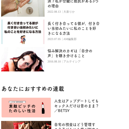
派？私が合鍵に抵抗がある3つ
の理由
|
2022.08.13
大泉りか
長く付き合ってる彼が、付き合
い当初みたいに私のことを好
きになる方法
|
2023.07.05
AM編集部
悩み解決のカギは「自分の
声」を聴き分けること
|
2016.08.10
アルテイシア
あなたにおすすめの連載
人生はアップデートしても
セックスだけは昔のまま？
／BETSY
自宅の現金はどう管理す