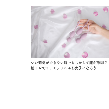
いい恋愛ができない時…もしかして膣が原因？
膣トレでモテモテふわふわ女子になろう