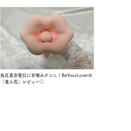
負圧真空吸引に甘噛みクンニ！BeYourLoverの
「食人花」レビュー♡