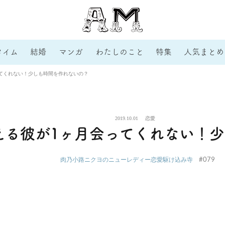
タイム
結婚
マンガ
わたしのこと
特集
人気まとめ
てくれない！少しも時間を作れないの？
2019.10.01
恋愛
える彼が1ヶ月会ってくれない！
#079
肉乃小路ニクヨのニューレディー恋愛駆け込み寺