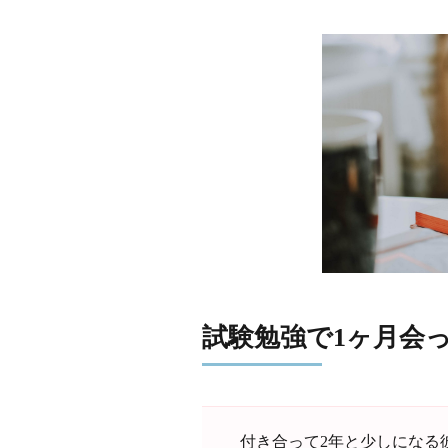
試験勉強で1ヶ月会
付き合って2年と少しになる