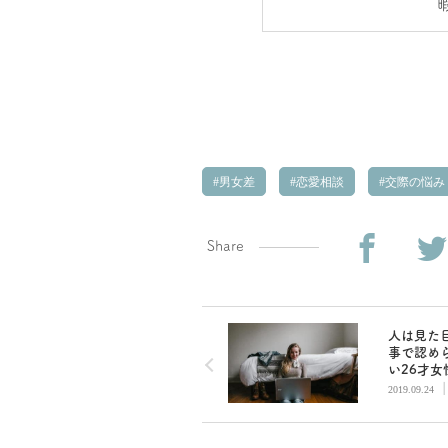
男女差
恋愛相談
交際の悩み
Share
人は見た
事で認め
い26才女
きる人間
2019.09.24
象つける