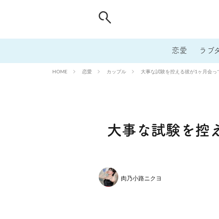
恋愛
ラブ
恋愛
カップル
大事な試験を控える彼が1ヶ月会っ
HOME
大事な試験を控
肉乃小路ニクヨ