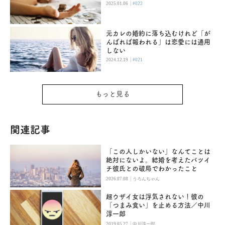
|
2025.01.06
#022
元カレの婚約に落ち込むけれど「が
んばれば報われる」は恋愛には通用
しない
|
2024.12.19
#021
もっと見る
関連記事
「この人しかいない」なんてことは
絶対にないよ。結婚を考えたバツイ
チ彼氏との破局でわかったこと
|
2026.07.08
うろんちゃん
超ウザイ女は浮気されない！彼の
「つまみ食い」を止める方法／中川
淳一郎
|
2019.05.27
中川淳一郎