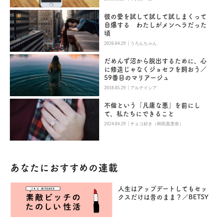
彼の愛を試して試して試しまくって
自爆する わたしがメンヘラだった
頃
|
2026.04.29
うろんちゃん
だめんず沼から脱出するために、心
に修造じゃなくジョセフを飼おう／
59番目のマリアージュ
|
2018.05.29
アルテイシア
不倫という「凡庸な悪」を前にし
て、私たちにできること
|
2024.04.29
チェコ好き（和田真里奈）
あなたにおすすめの連載
人生はアップデートしてもセッ
クスだけは昔のまま？／BETSY