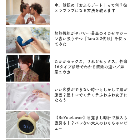
今、話題の「おふろデート」って何？彼
とラブラブになる方法を教えます
加熱機能がヤバい…最高のイカせマシー
ン青い吸うやつ『Tara S 2代目』を使っ
てみた
たかがセックス。されどセックス。性癖
16タイプ診断でわかる流派の違い／妹
尾ユウカ
いい恋愛ができない時…もしかして膣が
原因？膣トレでモテモテふわふわ女子に
なろう
【BeYourLover】目覚まし時計で挿入も
吸引も！？バレない大人のおもちゃレビ
ュー