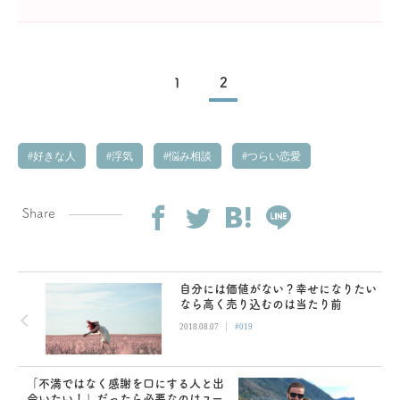
1
2
好きな人
浮気
悩み相談
つらい恋愛
Share
自分には価値がない？幸せになりたい
なら高く売り込むのは当たり前
|
2018.08.07
#019
「不満ではなく感謝を口にする人と出
会いたい！」だったら必要なのはユー