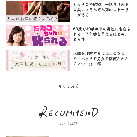
セックスや結婚。一括りされる
言葉にもそれぞれ別のストーリ
ーがある
60歳で30歳年下の男性に告白さ
れる！？年齢を重ねるほどモテ
る女性
人間を理解するにはエロをし
ろ！ベッドで男女の機微がわか
る／中川淳一郎
もっと見る
おすすめPR