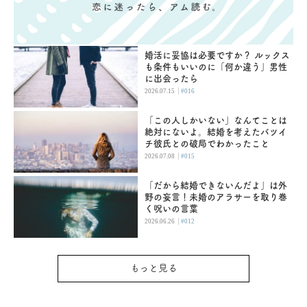
婚活に妥協は必要ですか？ ルックス
も条件もいいのに「何か違う」男性
に出会ったら
|
2026.07.15
#016
「この人しかいない」なんてことは
絶対にないよ。結婚を考えたバツイ
チ彼氏との破局でわかったこと
|
2026.07.08
#015
「だから結婚できないんだよ」は外
野の妄言！未婚のアラサーを取り巻
く呪いの言葉
|
2026.06.26
#012
もっと見る