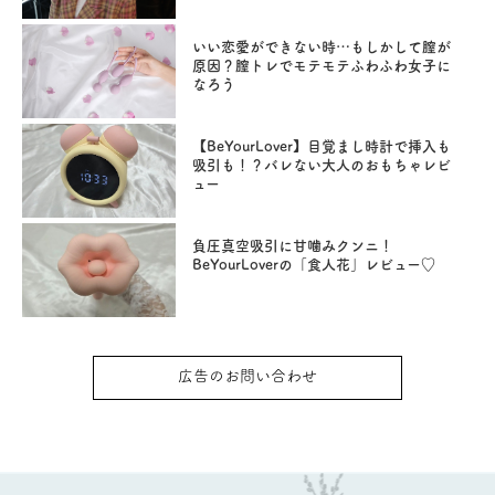
いい恋愛ができない時…もしかして膣が
原因？膣トレでモテモテふわふわ女子に
なろう
【BeYourLover】目覚まし時計で挿入も
吸引も！？バレない大人のおもちゃレビ
ュー
負圧真空吸引に甘噛みクンニ！
BeYourLoverの「食人花」レビュー♡
広告のお問い合わせ