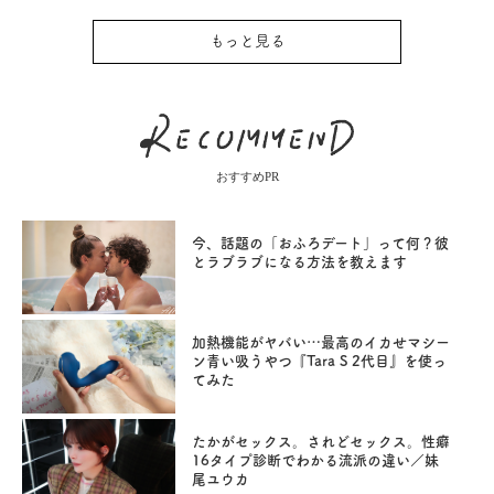
もっと見る
おすすめPR
今、話題の「おふろデート」って何？彼
とラブラブになる方法を教えます
加熱機能がヤバい…最高のイカせマシー
ン青い吸うやつ『Tara S 2代目』を使っ
てみた
たかがセックス。されどセックス。性癖
16タイプ診断でわかる流派の違い／妹
尾ユウカ