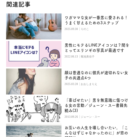
関連記事
ワガママな女が一番男に愛される！
うまく甘えるための3ステップ
|
2025.09.30
りのこ
男性にモテるLINEアイコンは？間を
とってエリンギの写真が最適です
|
2022.06.13
菊池美佳子
顔は普通なのに彼氏が途切れない女
子の共通点4つ
|
2025.03.28
おおしまりえ
「喜ばせたい」男を無意識に傷つけ
る女の言動／ジェーン・スー書籍先
読み(3)
|
2013.09.26
ジェーン・スー
お互いの人生を壊し合いたい。「こ
んなはずじゃなかったのに」が恋の