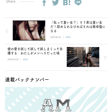
Share
「私って重い女？」そう君は重い女
だ！認められなければそれは致命傷に
なる
|
2026.04.01
#002
彼の愛を試して試して試しまくって自
爆する わたしがメンヘラだった頃
|
2026.04.29
#004
連載バックナンバー