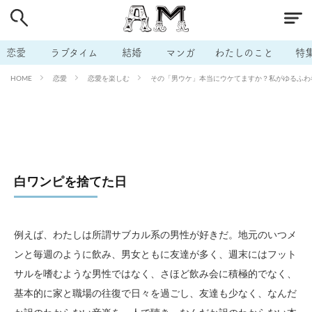
# 付き合いたい
# 男の本音
# セフレ
# 浮気
# 不倫
# 出会う方法
# マッチングアプリ
恋愛
ラブタイム
結婚
マンガ
わたしのこと
特
# ラブグッズ
# 体の相性
# イケない
恋愛
恋愛を楽しむ
その「男ウケ」本当にウケてますか？私がゆるふわ巻
HOME
# ビッチの話
# エロスポット
# キャリア
# 恋愛相談
# モテテク
# セフレから本命へ
# 結婚したい
# セフレがほしい
# 夫婦の悩み
# おもしろライフ
白ワンピを捨てた日
例えば、わたしは所謂サブカル系の男性が好きだ。地元のいつメ
ンと毎週のように飲み、男女ともに友達が多く、週末にはフット
サルを嗜むような男性ではなく、さほど飲み会に積極的でなく、
基本的に家と職場の往復で日々を過ごし、友達も少なく、なんだ