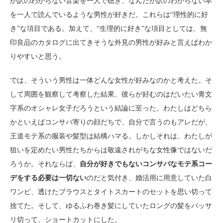
か訳のわからない音楽を一人で聴き、なんだか訳のわからない本
を一人で読んでいるような男性が好きだ。これらは“理性的に好
き”な項目である。加えて、“生理的に好き”な項目としては、無
印良品のカタログに出てきそうな外見の男性が好みと言えばわか
りやすいと思う。
では、そういう男性は一体どんな女性が好みなのかと考えた。そ
して周囲を観察して考察した結果、彼らが好むのはだいたい青文
字系のオシャレ女子だろうという結論に至った。わたしはどちら
かといえばコンサバ寄りの顔だちで、自分で言うのもアレだが、
王道モテ系の服装や髪型は結構ハマる。しかしそれは、わたしが
狙いを定めたい男性たちからは敬遠されがちな女性像ではないだ
ろうか。それならば、
自分が好きでもないコンサバなモテ系コー
デをする必要は一切ない
のだと気付き、婚活用に用意していた白
ワンピ、透けたブラウスとタイトスカートのセットを思い切って
捨てた。そして、ゆるふわ巻き髪にしていたロングの髪をバッサ
リ切って、ショートカットにした。