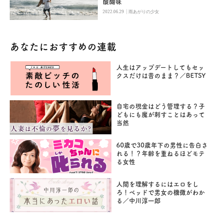
醍醐味
|
2022.06.29
雨あがりの少女
あなたにおすすめの連載
人生はアップデートしてもセッ
クスだけは昔のまま？／BETSY
自宅の現金はどう管理する？子
どもにも魔が刺すことはあって
当然
60歳で30歳年下の男性に告白さ
れる！？年齢を重ねるほどモテ
る女性
人間を理解するにはエロをし
ろ！ベッドで男女の機微がわか
る／中川淳一郎