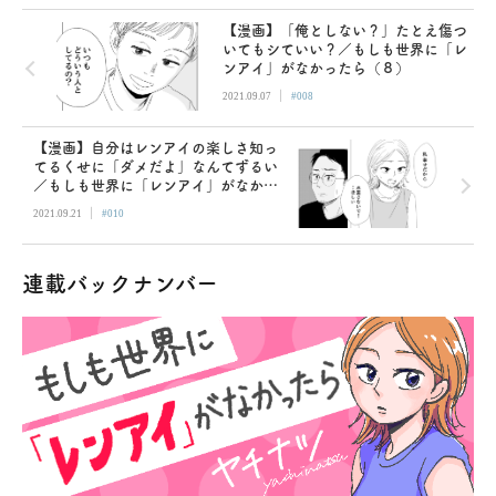
【漫画】「俺としない？」たとえ傷つ
いてもシていい？／もしも世界に「レ
ンアイ」がなかったら（８）
|
2021.09.07
#008
【漫画】自分はレンアイの楽しさ知っ
てるくせに「ダメだよ」なんてずるい
／もしも世界に「レンアイ」がなかっ
たら（１０）
|
2021.09.21
#010
連載バックナンバー