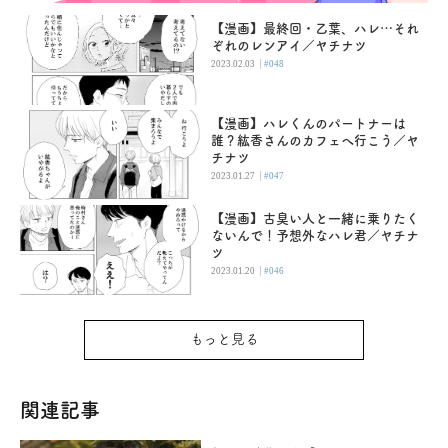
【漫画】最終回・乙葉、ハレ…それ
ぞれのレンアイ／ヤチナツ
|
2023.02.03
#048
【漫画】ハレくんのパートナーは
誰？紘香さんのカフェへ行こう／ヤ
チナツ
|
2023.01.27
#047
【漫画】古臭い人と一緒に乗りたく
ないんで！予想外なハレ君／ヤチナ
ツ
|
2023.01.20
#046
もっと見る
関連記事