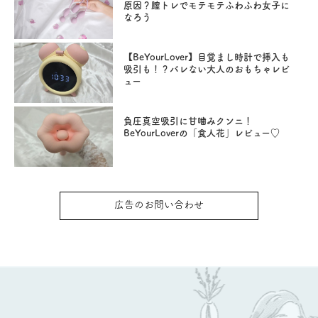
原因？膣トレでモテモテふわふわ女子に
なろう
【BeYourLover】目覚まし時計で挿入も
吸引も！？バレない大人のおもちゃレビ
ュー
負圧真空吸引に甘噛みクンニ！
BeYourLoverの「食人花」レビュー♡
広告のお問い合わせ