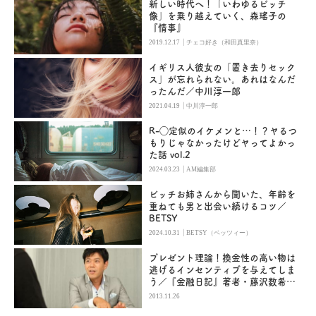
新しい時代へ！「いわゆるビッチ
像」を乗り越えていく、森瑤子の
『情事』
|
2019.12.17
チェコ好き（和田真里奈）
イギリス人彼女の「置き去りセック
ス」が忘れられない。あれはなんだ
ったんだ／中川淳一郎
|
2021.04.19
中川淳一郎
R-◯定似のイケメンと…！？ヤるつ
もりじゃなかったけどヤってよかっ
た話 vol.2
|
2024.03.23
AM編集部
ビッチお姉さんから聞いた、年齢を
重ねても男と出会い続けるコツ／
BETSY
|
2024.10.31
BETSY（ベッツィー）
プレゼント理論！換金性の高い物は
逃げるインセンティブを与えてしま
う／『金融日記』著者・藤沢数希×
元フジアナ・長谷川豊対談（4）
2013.11.26