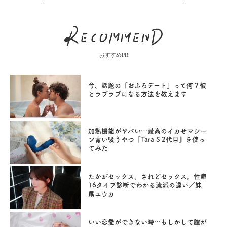
おすすめPR
今、話題の「おふろデート」って何？彼
とラブラブになる方法を教えます
加熱機能がヤバい…最高のイカせマシー
ン青い吸うやつ『Tara S 2代目』を使っ
てみた
たかがセックス。されどセックス。性癖
16タイプ診断でわかる流派の違い／妹
尾ユウカ
いい恋愛ができない時…もしかして膣が