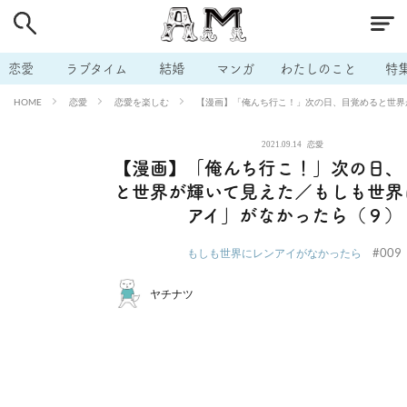
# 付き合いたい
# 男の本音
# セフレ
# 浮気
# 不倫
# 出会う方法
# マッチングアプリ
# ラブグッズ
# 体の相
恋愛
ラブタイム
結婚
マンガ
わたしのこと
特
# イケない
# ビッチの話
# エロスポット
# キャリア
恋愛
恋愛を楽しむ
【漫画】「俺んち行こ！」次の日、目覚めると世界
HOME
# 恋愛相談
# モテテク
# セフレから本命へ
# 結婚したい
2021.09.14
恋愛
# セフレがほしい
# 夫婦の悩み
# おもしろライフ
【漫画】「俺んち行こ！」次の日、
と世界が輝いて見えた／もしも世界
アイ」がなかったら（９）
#009
もしも世界にレンアイがなかったら
ヤチナツ