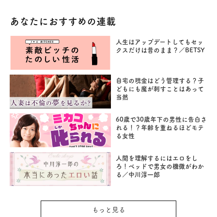
あなたにおすすめの連載
人生はアップデートしてもセッ
クスだけは昔のまま？／BETSY
自宅の現金はどう管理する？子
どもにも魔が刺すことはあって
当然
60歳で30歳年下の男性に告白さ
れる！？年齢を重ねるほどモテ
る女性
人間を理解するにはエロをし
ろ！ベッドで男女の機微がわか
る／中川淳一郎
もっと見る