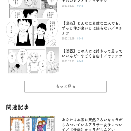
ぞれのレンアイ／ヤチナツ
|
2023.02.03
#048
【漫画】どんなに素敵な二人でも、
ずっと仲が良いとは限らない／ヤチ
ナツ
|
2022.12.09
#044
【漫画】この人には好きって思って
いいんだ…すごく自由！／ヤチナツ
|
2022.12.02
#043
もっと見る
関連記事
あなたは本当に天然？古いキャラが
しみついているアラサー女子につい
て／【漫画】キャラがしんどい