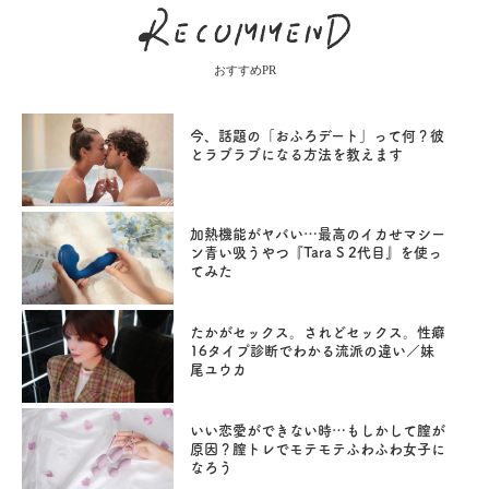
おすすめPR
今、話題の「おふろデート」って何？彼
とラブラブになる方法を教えます
加熱機能がヤバい…最高のイカせマシー
ン青い吸うやつ『Tara S 2代目』を使っ
てみた
たかがセックス。されどセックス。性癖
16タイプ診断でわかる流派の違い／妹
尾ユウカ
いい恋愛ができない時…もしかして膣が
原因？膣トレでモテモテふわふわ女子に
なろう