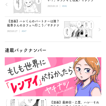
い？」レンアイと現実／ヤチナツ
|
2023.01.13
#045
【漫画】ハレくんのパートナーは誰？
紘香さんのカフェへ行こう／ヤチナツ
|
2023.01.27
#047
連載バックナンバー
【漫画】最終回・乙葉、ハレ…それ