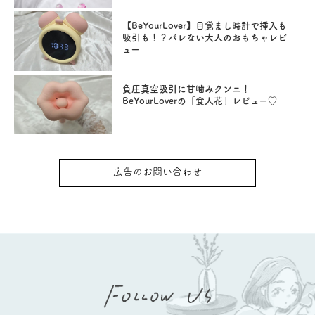
【BeYourLover】目覚まし時計で挿入も
吸引も！？バレない大人のおもちゃレビ
ュー
負圧真空吸引に甘噛みクンニ！
BeYourLoverの「食人花」レビュー♡
広告のお問い合わせ