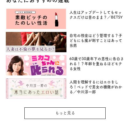
あなたにおすすめの連載
人生はアップデートしてもセッ
クスだけは昔のまま？／BETSY
自宅の現金はどう管理する？子
どもにも魔が刺すことはあって
当然
60歳で30歳年下の男性に告白さ
れる！？年齢を重ねるほどモテ
る女性
人間を理解するにはエロをし
ろ！ベッドで男女の機微がわか
る／中川淳一郎
もっと見る