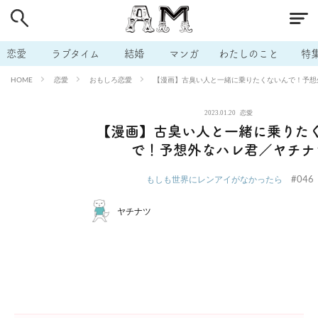
# 付き合いたい
# 男の本音
# セフレ
# 浮気
# 不倫
# 出会う方法
# マッチングアプリ
# ラブグッズ
# 体の相
恋愛
ラブタイム
結婚
マンガ
わたしのこと
特
# イケない
# ビッチの話
# エロスポット
# キャリア
恋愛
おもしろ恋愛
【漫画】古臭い人と一緒に乗りたくないんで！予想
HOME
# 恋愛相談
# モテテク
# セフレから本命へ
# 結婚したい
2023.01.20
恋愛
# セフレがほしい
# 夫婦の悩み
# おもしろライフ
【漫画】古臭い人と一緒に乗りた
で！予想外なハレ君／ヤチナ
#046
もしも世界にレンアイがなかったら
ヤチナツ