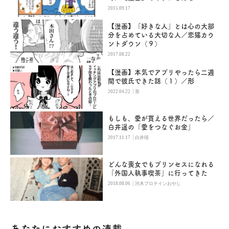
2015.09.17
【漫画】「好きな人」とは心の大部
分を占めている大切な人／恋猫カウ
ントダウン（９）
2017.08.22
【漫画】本気でアプリやったら二週
間で彼氏できた話（１）／形
|
2022.04.22
形
もしも、愛が買える世界だったら／
白井遥の「愛をつなぐお金」
|
2017.11.17
白井瑶
どんな喪女でもプリンセスになれる
「外国人執事喫茶」に行ってきた
|
2018.08.06
渋木プロテインおやじ