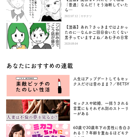
「普通」なんだ！そう油断していた
ら…
|
2022.07.12
ヤチナツ
【漫画】あれ？さっきまではよかっ
たのに…なんか二回目会いたくない
男子っていますよね／あむ子の日常
2020.09.04
あなたにおすすめの連載
人生はアップデートしてもセッ
クスだけは昔のまま？／BETSY
セックスや結婚。一括りされる
言葉にもそれぞれ別のストーリ
ーがある
60歳で30歳年下の男性に告白さ
れる！？年齢を重ねるほどモテ