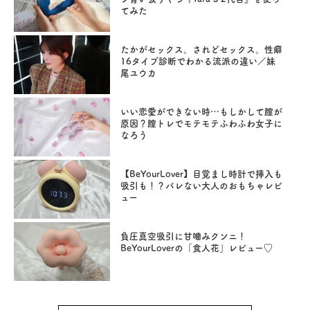
てみた
たかがセックス。されどセックス。性癖
16タイプ診断でわかる流派の違い／妹
尾ユウカ
いい恋愛ができない時…もしかして膣が
原因？膣トレでモテモテふわふわ女子に
なろう
【BeYourLover】目覚まし時計で挿入も
吸引も！？バレない大人のおもちゃレビ
ュー
負圧真空吸引に甘噛みクンニ！
BeYourLoverの「食人花」レビュー♡