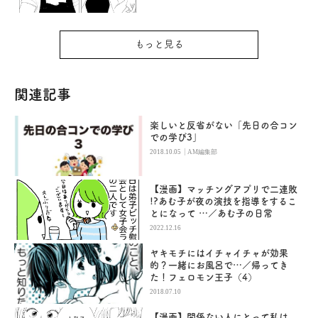
もっと見る
関連記事
楽しいと反省がない「先日の合コン
での学び3」
|
2018.10.05
AM編集部
【漫画】マッチングアプリで二連敗
!?あむ子が夜の演技を指導をするこ
とになって …／あむ子の日常
2022.12.16
ヤキモチにはイチャイチャが効果
的？一緒にお風呂で…／帰ってき
た！フェロモン王子（4）
2018.07.10
【漫画】関係ない人にとって私は