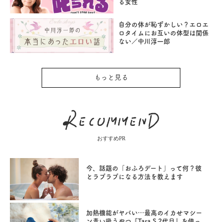
る女性
自分の体が恥ずかしい？エロエ
ロタイムにお互いの体型は関係
ない／中川淳一郎
もっと見る
おすすめPR
今、話題の「おふろデート」って何？彼
とラブラブになる方法を教えます
加熱機能がヤバい…最高のイカせマシー
ン青い吸うやつ『Tara S 2代目』を使っ