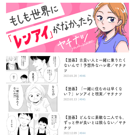
【漫画】古臭い人と一緒に乗りたく
ないんで！予想外なハレ君／ヤチナ
ツ
|
2023.01.20
#046
【漫画】「一緒に住むのは早くな
い？」レンアイと現実／ヤチナツ
|
2023.01.13
#045
【漫画】どんなに素敵な二人でも、
ずっと仲が良いとは限らない／ヤチ
ナツ
|
2022.12.09
#044