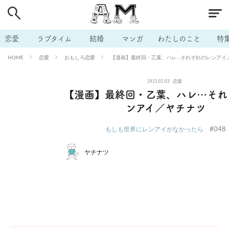
# 付き合いたい
# 男の本音
# セフレ
# 浮気
# 不倫
# 出会う方法
# マッチングアプリ
# ラブグッズ
# 体の相
恋愛
ラブタイム
結婚
マンガ
わたしのこと
特
# イケない
# ビッチの話
# エロスポット
# キャリア
恋愛
おもしろ恋愛
【漫画】最終回・乙葉、ハレ…それぞれのレンアイ
HOME
# 恋愛相談
# モテテク
# セフレから本命へ
# 結婚したい
2023.02.03
恋愛
# セフレがほしい
# 夫婦の悩み
# おもしろライフ
【漫画】最終回・乙葉、ハレ…それ
ンアイ／ヤチナツ
#048
もしも世界にレンアイがなかったら
ヤチナツ