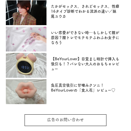
たかがセックス。されどセックス。性癖
16タイプ診断でわかる流派の違い／妹
尾ユウカ
いい恋愛ができない時…もしかして膣が
原因？膣トレでモテモテふわふわ女子に
なろう
【BeYourLover】目覚まし時計で挿入も
吸引も！？バレない大人のおもちゃレビ
ュー
負圧真空吸引に甘噛みクンニ！
BeYourLoverの「食人花」レビュー♡
広告のお問い合わせ