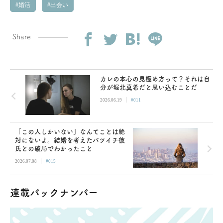
婚活
出会い
Share
カレの本心の見極め方って？それは自
分が堀北真希だと思い込むことだ
|
2026.06.19
#011
「この人しかいない」なんてことは絶
対にないよ。結婚を考えたバツイチ彼
氏との破局でわかったこと
|
2026.07.08
#015
連載バックナンバー