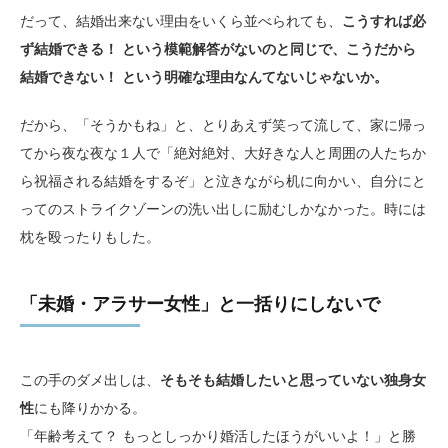
だって、結婚出来ない理由をいくら並べられても、
こうすれば必
ず結婚できる！ という模範解答がないのと同じで、こうだから
結婚できない！ という明確な理由なんてないじゃないか。
だから、「そうかもね」と、とりあえず笑って流して、家に帰っ
てから夜な夜な１人で「絶対絶対、大好きな人と周囲の人たちか
ら祝福される結婚をするぞ」と泣きながら机に向かい、自分にと
ってのストライクゾーンの洗い出しに励むしかなかった。時には
枕を殴ったりもした。
「未婚・アラサー女性」と一括りにしないで
この手のダメ出しは、
そもそも結婚したいと思っていない独身女
性
にも降りかかる。
「年齢考えて？ もっとしっかり婚活したほうがいいよ！」と勝