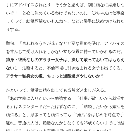
手にアドバイスされたり、そうかと思えば、別に頑なに結婚しな
いぞ！ と心に決めているわけでもないのに「◯ちゃんは仕事楽
しくって、結婚願望ないもんね〜」などと勝手に決めつけられた
りする。
挙句、「言われるうちが花」などと変な慰めを受け、アドバイス
を甘んじて受け入れるしかない立ち位置に持っていかれるのだ。
独身・彼氏なしのアラサー女子は、決して放っておいてはもらえ
ない
し、油断すると、不倫市場に引き込まれる女子も出てくる。
アラサー独身女の道、ちょっと過酷過ぎやしないか？
かといって、婚活に精を出しても当然ダメ出しが入る。
「あの学校に入りたいから勉強する」「仕事が欲しいから就活す
る」はスタンダードだったはずなのに、「結婚したいから婚活を
頑張る」と、頑張っても頑張っても「“婚活”をはじめる時点で手
遅れ。普通の人は、婚活なんかしなくても26歳くらいまでには結