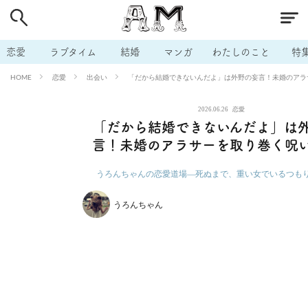
# 付き合いたい
# 男の本音
# セフレ
# 浮気
# 不倫
# 出会う方法
# マッチングアプリ
# ラブグッズ
# 体の相
恋愛
ラブタイム
結婚
マンガ
わたしのこと
特
# イケない
# ビッチの話
# エロスポット
# キャリア
恋愛
出会い
「だから結婚できないんだよ」は外野の妄言！未婚のアラ
HOME
# 恋愛相談
# モテテク
# セフレから本命へ
# 結婚したい
2026.06.26
恋愛
# セフレがほしい
# 夫婦の悩み
# おもしろライフ
「だから結婚できないんだよ」は
言！未婚のアラサーを取り巻く呪
うろんちゃんの恋愛道場―死ぬまで、重い女でいるつも
うろんちゃん