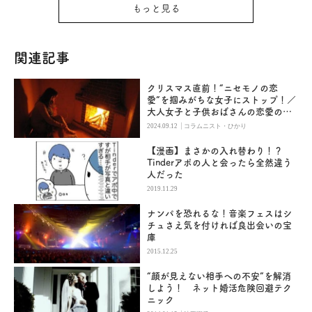
もっと見る
関連記事
クリスマス直前！“ニセモノの恋
愛”を掴みがちな女子にストップ！／
大人女子と子供おばさんの恋愛の違
い
|
2024.09.12
コラムニスト・ひかり
【漫画】まさかの入れ替わり！？
Tinderアポの人と会ったら全然違う
人だった
2019.11.29
ナンパを恐れるな！音楽フェスはシ
チュさえ気を付ければ良出会いの宝
庫
2015.12.25
“顔が見えない相手への不安”を解消
しよう！ ネット婚活危険回避テク
ニック