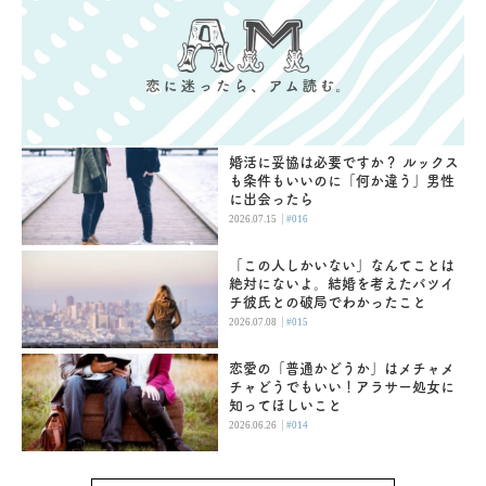
婚活に妥協は必要ですか？ ルックス
も条件もいいのに「何か違う」男性
に出会ったら
|
2026.07.15
#016
「この人しかいない」なんてことは
絶対にないよ。結婚を考えたバツイ
チ彼氏との破局でわかったこと
|
2026.07.08
#015
恋愛の「普通かどうか」はメチャメ
チャどうでもいい！アラサー処女に
知ってほしいこと
|
2026.06.26
#014