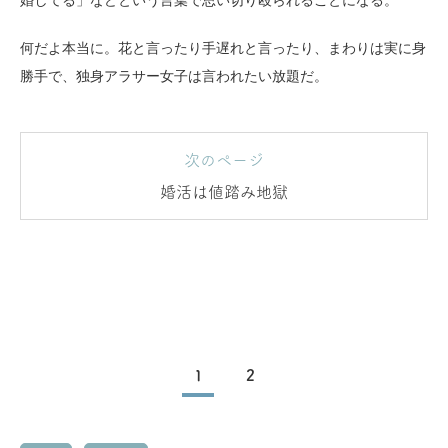
婚してる」などという言葉で思い切り殴られることになる。
何だよ本当に。花と言ったり手遅れと言ったり、まわりは実に身
勝手で、独身アラサー女子は言われたい放題だ。
次のページ
婚活は値踏み地獄
1
2