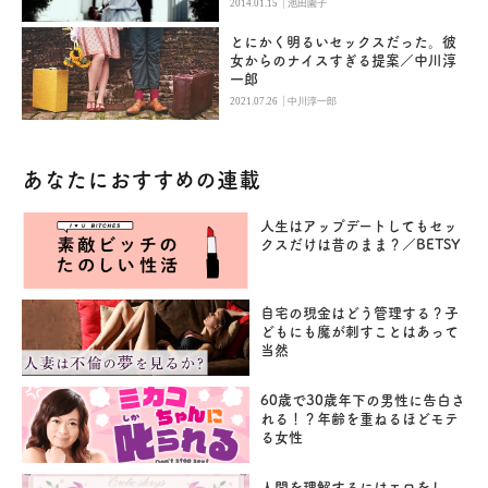
|
2014.01.15
池田園子
とにかく明るいセックスだった。彼
女からのナイスすぎる提案／中川淳
一郎
|
2021.07.26
中川淳一郎
あなたにおすすめの連載
人生はアップデートしてもセッ
クスだけは昔のまま？／BETSY
自宅の現金はどう管理する？子
どもにも魔が刺すことはあって
当然
60歳で30歳年下の男性に告白さ
れる！？年齢を重ねるほどモテ
る女性
人間を理解するにはエロをし