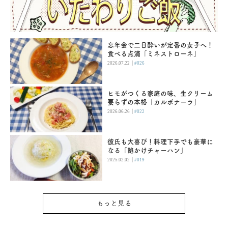
忘年会で二日酔いが定番の女子へ！
食べる点滴「ミネストローネ」
|
2026.07.22
#026
ヒモがつくる家庭の味、生クリーム
要らずの本格「カルボナーラ」
|
2026.06.26
#022
彼氏も大喜び！料理下手でも豪華に
なる「餡かけチャーハン」
|
2025.02.02
#019
もっと見る