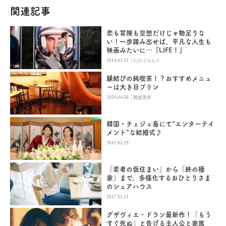
関連記事
恋も冒険も空想だけじゃ物足りな
い！一歩踏み出せば、平凡な人生も
映画みたいに…『LIFE！』
|
2014.03.21
たけうちんぐ
縁結びの純喫茶！？おすすめメニュ
ーは大き目プリン
|
2024.04.26
難波里奈
韓国・チェジュ島にて“エンターテイ
メント”な結婚式♪
2012.05.29
「若者の仮住まい」から「終の棲
家」まで。多様化するおひとりさま
のシェアハウス
2017.05.11
グザヴィエ・ドラン最新作！「もう
すぐ死ぬ」と告げる主人公と家族