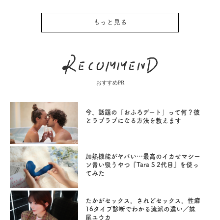
もっと見る
おすすめPR
今、話題の「おふろデート」って何？彼
とラブラブになる方法を教えます
加熱機能がヤバい…最高のイカせマシー
ン青い吸うやつ『Tara S 2代目』を使っ
てみた
たかがセックス。されどセックス。性癖
16タイプ診断でわかる流派の違い／妹
尾ユウカ