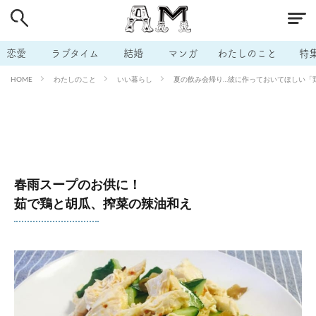
# 付き合いたい
# 男の本音
# セフレ
# 浮気
# 不倫
# 出会う方法
# マッチングアプリ
恋愛
ラブタイム
結婚
マンガ
わたしのこと
特
# ラブグッズ
# 体の相性
# イケない
わたしのこと
いい暮らし
夏の飲み会帰り…彼に作っておいてほしい「鶏
HOME
# ビッチの話
# エロスポット
# キャリア
# 恋愛相談
# モテテク
# セフレから本命へ
# 結婚したい
# セフレがほしい
# 夫婦の悩み
# おもしろライフ
春雨スープのお供に！
茹で鶏と胡瓜、搾菜の辣油和え