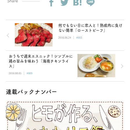
Share
何でもない日に恋人と！熟成肉に負け
ない簡単「ローストビーフ」
|
2016.06.24
#003
おうちで週末エスニック！シンプルに
鶏の旨みを味わう「海南チキンライ
ス」
|
2016.08.05
#009
連載バックナンバー