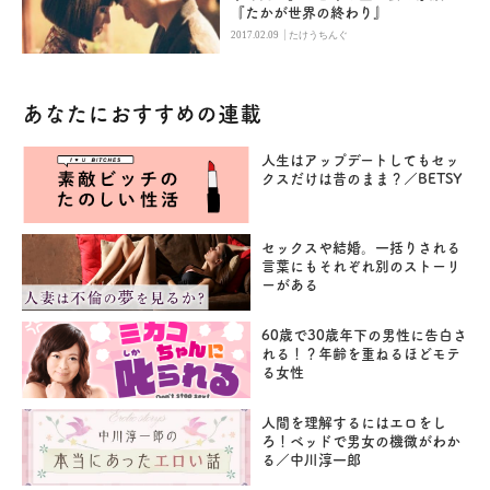
『たかが世界の終わり』
|
2017.02.09
たけうちんぐ
あなたにおすすめの連載
人生はアップデートしてもセッ
クスだけは昔のまま？／BETSY
セックスや結婚。一括りされる
言葉にもそれぞれ別のストーリ
ーがある
60歳で30歳年下の男性に告白さ
れる！？年齢を重ねるほどモテ
る女性
人間を理解するにはエロをし
ろ！ベッドで男女の機微がわか
る／中川淳一郎