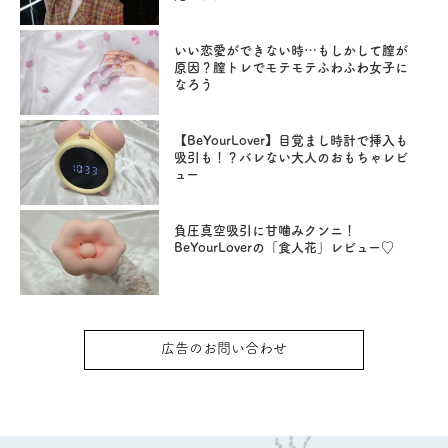
いい恋愛ができない時…もしかして膣が
原因？膣トレでモテモテふわふわ女子に
なろう
【BeYourLover】目覚まし時計で挿入も
吸引も！？バレない大人のおもちゃレビ
ュー
負圧真空吸引に甘噛みクンニ！
BeYourLoverの「食人花」レビュー♡
広告のお問い合わせ