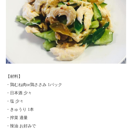
【材料】
・鶏むね肉or鶏ささみ 1パック
・日本酒 少々
・塩 少々
・きゅうり 1本
・搾菜 適量
・辣油 お好みで