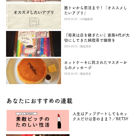
筋トレから恋活まで！「オススメし
たいアプリ」
|
2018.10.24
AM編集部
『将来は店を継ぎたい』家族4代が大
切にしてきた純喫茶で珈琲を
|
2024.10.14
難波里奈
ホットケーキに託されたマスターか
らのメッセージ
|
2019.10.19
難波里奈
あなたにおすすめの連載
人生はアップデートしてもセッ
クスだけは昔のまま？／BETSY