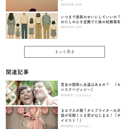
|
2025.01.28
#196
いつまで家族のせいにしていいの？
わたしの心を逆撫でた妹の妊娠報告
|
2024.12.24
#195
もっと見る
関連記事
男女の関係に永遠はあるの？ 『セ
レステ∞ジェシー』
|
2013.05.07
たけうちんぐ
まるでスポ根？タイプライターの才
能が花開くとき恋がはじまる！『タ
イピスト！』
|
2013.09.01
たけうちんぐ