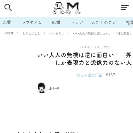
# 付き合いたい
# 男の本音
# セフレ
# 浮気
# 不倫
# 出会う方法
# マッチングアプリ
# ラブグッズ
# 体の相
恋愛
ラブタイム
結婚
マンガ
わたしのこと
特
# イケない
# ビッチの話
# エロスポット
# キャリア
わたしのこと
いい暮らし
いい大人の無視は逆に面白い！「押し黙る」
HOME
# 恋愛相談
# モテテク
# セフレから本命へ
# 結婚したい
2024.06.18
わたしのこと
# セフレがほしい
# 夫婦の悩み
# おもしろライフ
いい大人の無視は逆に面白い！「押
しか表現力と想像力のない人
#187
ひとり遊び日記
あたそ