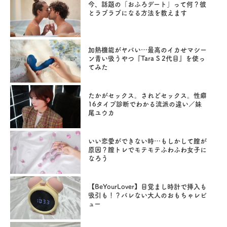
今、話題の「おふろデート」って何？彼
とラブラブになる方法を教えます
加熱機能がヤバい…最高のイカせマシー
ン青い吸うやつ『Tara S 2代目』を使っ
てみた
たかがセックス。されどセックス。性癖
16タイプ診断でわかる流派の違い／妹
尾ユウカ
いい恋愛ができない時…もしかして膣が
原因？膣トレでモテモテふわふわ女子に
なろう
【BeYourLover】目覚まし時計で挿入も
吸引も！？バレない大人のおもちゃレビ
ュー