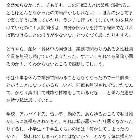
全然知らなかった。そもそも、この同僚2人とは業務で関わるこ
ともほとんどなかったので当然かもしれない……ほんの少し前ま
で楽しそうに話していたり、ランチに行ったりしていたのを見か
けていたのに！人間関係は、自分が関わりを持てる範囲でなけれ
ば気づけることのほうが少ないな、とつくづく思ったりもする。
どうやら、産休・育休中の同僚は、業務で関わりのある女性社員
全員を無視し続けていたようだった。すごい！それでも業務が回
るのか！よくわからないところで感動してしまう。
今は仕事を休んで業務で関わることもなくなったので一旦解決！
ということになっているらしいが、同僚も無視されて悩むだなん
て、かなり真面目で純粋な性格をしているだな……と歪んだ思想
を持つ私は思っていた。
学校、アルバイト先、習い事、勤め先、あらゆるところで私は誰
かしらに無視をされてきた。それは私が悪かったり悪くなかった
りするし、小学生・中学生くらいの頃は「何かしてしまったの
か？」「嫌われてしまったのではないか？」とかなり気に揉んで