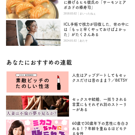
に捧げるヒモ彼氏の「サーモンとア
ボカドの棒寿司」
|
2018.03.02
まいったねぇ
ICL手術で視力が回復した。世の中に
は「もっと早くやっておけばよかっ
た」がたくさんある
|
2024.01.02
あたそ
あなたにおすすめの連載
人生はアップデートしてもセッ
クスだけは昔のまま？／BETSY
セックスや結婚。一括りされる
言葉にもそれぞれ別のストーリ
ーがある
60歳で30歳年下の男性に告白さ
れる！？年齢を重ねるほどモテ
る女性