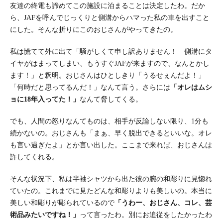
友達の終電も諦めてこの施設に泊まることは決定したわ。だか
ら、JAFを呼んでじっくりと側溝からハマった私の車を出すこと
にした。そんな折りにこのおじさんがやってきたの。
私は慌てて外に出て「騒がしくて申し訳ありません！ 側溝にタ
イヤがはまってしまい、もうすぐJAFが来ますので、なんとかし
ます！」と釈明。おじさんはひとしきり「うるせぇんだよ！」
「何時だと思ってるんだ！」なんて言う。さらには
「オレはムシ
ョに18年入ってた！」
なんて脅してくる。
でも、人間の怒りなんてものは、相手が反論しない限り、1分も
続かないの。おじさんも「まぁ、早く脱出できるといいな。オレ
も言い過ぎたよ」とか言い出した。ここまで来れば、おじさんは
許してくれる。
そんな状況下、私は半袖シャツから出た彼の腕の和彫りに見惚れ
ていたの。これまでに見たどんな和彫りよりも美しいの。本当に
美しい和彫りが彫られているので
「うわー、おじさん、コレ、芸
術品みたいですね！」
って言ったわ。別にお追従をしたかったわ