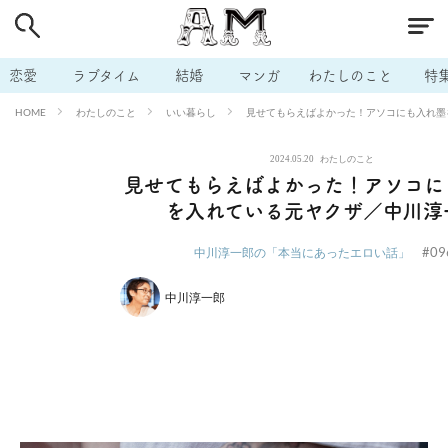
# 付き合いたい
# 男の本音
# セフレ
# 浮気
# 不倫
# 出会う方法
# マッチングアプリ
# ラブグッズ
# 体の相
恋愛
ラブタイム
結婚
マンガ
わたしのこと
特
# イケない
# ビッチの話
# エロスポット
# キャリア
わたしのこと
いい暮らし
見せてもらえばよかった！アソコにも入れ墨
HOME
# 恋愛相談
# モテテク
# セフレから本命へ
# 結婚したい
2024.05.20
わたしのこと
# セフレがほしい
# 夫婦の悩み
# おもしろライフ
見せてもらえばよかった！アソコに
を入れている元ヤクザ／中川淳
#09
中川淳一郎の「本当にあったエロい話」
中川淳一郎