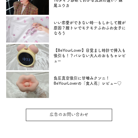
16タイプ診断でわかる流派の違い／妹
尾ユウカ
いい恋愛ができない時…もしかして膣が
原因？膣トレでモテモテふわふわ女子に
なろう
【BeYourLover】目覚まし時計で挿入も
吸引も！？バレない大人のおもちゃレビ
ュー
負圧真空吸引に甘噛みクンニ！
BeYourLoverの「食人花」レビュー♡
広告のお問い合わせ