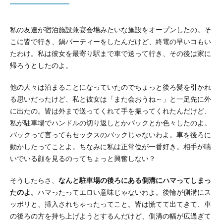
私の友達が宿泊施設兼宴会場みたいな施設をオープンしたの。そ
こに皆で行き、鍋パーティーをしたんだけど、終電の早いコもい
たわけ。私は彼女を最寄り駅まで車で送って行き、その後は家に
帰ろうとしたのよ。
他の人々は泊まることになっていたのでちょっと後ろ髪を引かれ
る思いだったけど、私と彼女は「また会おうね～」と一足先に外
に出たの。皆は外まで送ってくれて手を振ってくれたんだけど、
私が駐車場でハンドルの切り返しとかバックとか色々したのよ。
バックって言ってもセックスのバックじゃないわよ。車を後ろに
動かしたってことよ。ちなみに私は正常位が一番好き。相手が喘
いでいる顔を見るのってちょっと興奮しない？
そうしたらさ、
なんと駐車場の後ろにある側溝にハマってしまっ
たのよ。
ハマったってエロい意味じゃないわよ。後輪が側溝にス
ッポリと、挿入されちゃったってこと。皆は慌てて出てきて、車
の後ろの方を持ち上げようとするんだけど、側溝の幅が広過ぎて