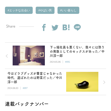
エッチな出会い
やばい男
いい暮らし
Share
下っ端社員も悪くない。我々には怒り
の発散としてのセックスがあった／中
川淳一郎
|
2024.05.06
#095
今ほどラブグッズが豊富じゃなかった
時代。選ばれたのは野菜だった／中川
淳一郎
|
2024.06.03
#097
連載バックナンバー