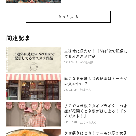
もっと見る
関連記事
三連休に見たい！「Netflixで配信し
てるオススメ作品」
|
2018.09.19
AM編集部
癖になる美味しさの秘密はドーナツ
の穴の中に？
|
2015.11.27
難波里奈
まるでスポ根？タイプライターの才
能が花開くとき恋がはじまる！『タ
イピスト！』
|
2013.09.01
たけうちんぐ
ひな祭りはこれ！サーモン好き女子