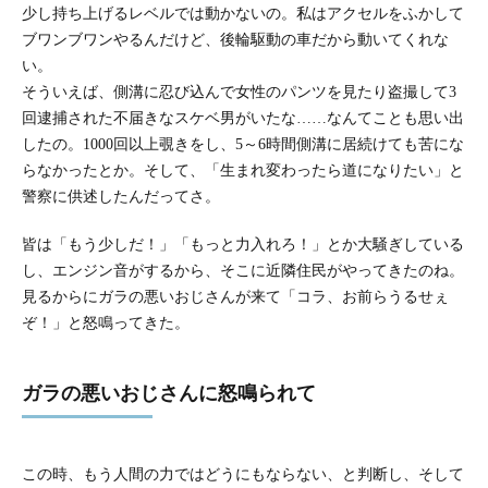
少し持ち上げるレベルでは動かないの。私はアクセルをふかして
ブワンブワンやるんだけど、後輪駆動の車だから動いてくれな
い。
そういえば、側溝に忍び込んで女性のパンツを見たり盗撮して3
回逮捕された不届きなスケベ男がいたな……なんてことも思い出
したの。1000回以上覗きをし、5～6時間側溝に居続けても苦にな
らなかったとか。そして、「生まれ変わったら道になりたい」と
警察に供述したんだってさ。
皆は「もう少しだ！」「もっと力入れろ！」とか大騒ぎしている
し、エンジン音がするから、そこに近隣住民がやってきたのね。
見るからにガラの悪いおじさんが来て「コラ、お前らうるせぇ
ぞ！」と怒鳴ってきた。
ガラの悪いおじさんに怒鳴られて
この時、もう人間の力ではどうにもならない、と判断し、そして