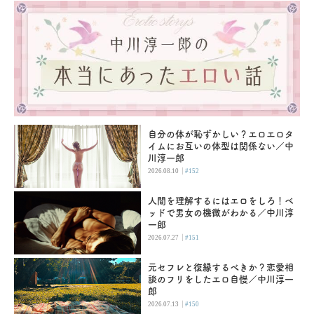
自分の体が恥ずかしい？エロエロタ
イムにお互いの体型は関係ない／中
川淳一郎
|
2026.08.10
#152
人間を理解するにはエロをしろ！ベ
ッドで男女の機微がわかる／中川淳
一郎
|
2026.07.27
#151
元セフレと復縁するべきか？恋愛相
談のフリをしたエロ自慢／中川淳一
郎
|
2026.07.13
#150