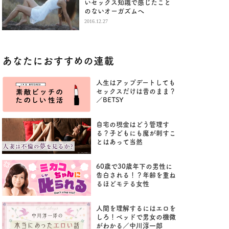
いセックス知識で感じたこと
のないオーガズムへ
2016.12.27
あなたにおすすめの連載
人生はアップデートしても
セックスだけは昔のまま？
／BETSY
自宅の現金はどう管理す
る？子どもにも魔が刺すこ
とはあって当然
60歳で30歳年下の男性に
告白される！？年齢を重ね
るほどモテる女性
人間を理解するにはエロを
しろ！ベッドで男女の機微
がわかる／中川淳一郎