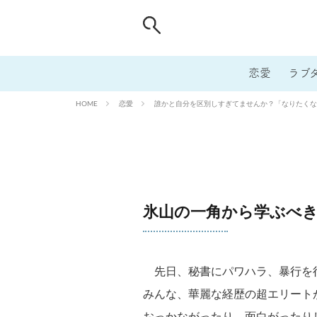
恋愛
ラブ
恋愛
誰かと自分を区別しすぎてませんか？「なりたくない
HOME
氷山の一角から学ぶべ
先日、秘書にパワハラ、暴行を
みんな、華麗な経歴の超エリート
おっかながったり、面白がったり