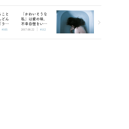
ること
「かわいそうな
んどん
私」は蜜の味。
「ライ
不幸自慢をいま
|
|
生かし
すぐやめたほう
#105
2017.08.22
#112
仕事の
がいい理由