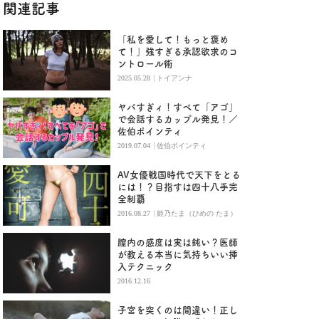
関連記事
「私を愛して！もっと褒め
て！」強すぎる承認欲求のコ
ントロール術
|
2025.05.28
トイアンナ
ヤバすぎィ！すべて「アゴ」
で会話するカップル発見！／
佐伯ポインティ
|
2019.07.04
佐伯ポインティ
AV女優戦国時代で天下をとる
には！？目指すは四十八手完
全制覇
|
2016.08.27
姫乃たま（ひめの たま）
膣内の感度は実は鈍い？医師
が教える本当に気持ちいい挿
入テクニック
2016.12.16
子宮を突くのは間違い！正し