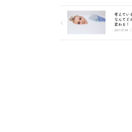
考えてい
なんてど
変わる！
ブ感」を
2017.07.04
た人生と
進め方