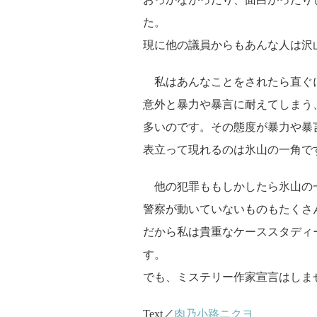
た。
現に他の議員からもあんな人は沢
私はあんなことをされたら直ぐ
意外と暴力や暴言に耐えてしまう
多いのです。その態度が暴力や暴
表立って現れるのは氷山の一角で
他の犯罪ももしかしたら氷山の
警察が動いていないものもたくさ
だから私は貴重なケーススタディ
す。
でも、ミステリー作家宣言はしま
Text／
肉乃小路ニクヨ