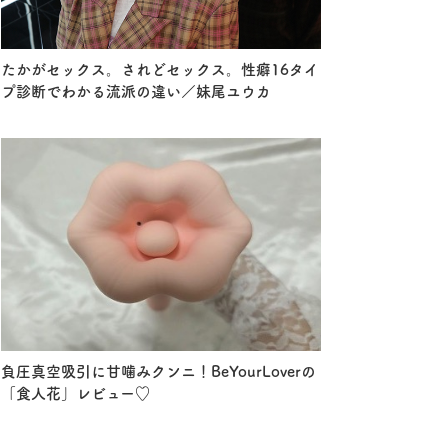
たかがセックス。されどセックス。性癖16タイ
プ診断でわかる流派の違い／妹尾ユウカ
負圧真空吸引に甘噛みクンニ！BeYourLoverの
「食人花」レビュー♡