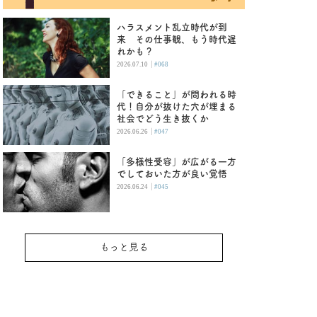
ハラスメント乱立時代が到
来 その仕事観、もう時代遅
れかも？
|
2026.07.10
#068
「できること」が問われる時
代！自分が抜けた穴が埋まる
社会でどう生き抜くか
|
2026.06.26
#047
「多様性受容」が広がる一方
でしておいた方が良い覚悟
|
2026.06.24
#045
もっと見る