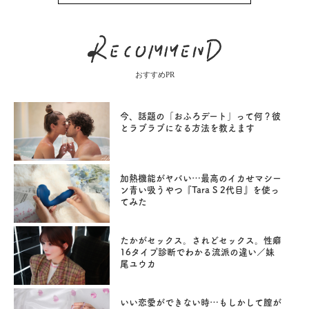
おすすめPR
今、話題の「おふろデート」って何？彼
とラブラブになる方法を教えます
加熱機能がヤバい…最高のイカせマシー
ン青い吸うやつ『Tara S 2代目』を使っ
てみた
たかがセックス。されどセックス。性癖
16タイプ診断でわかる流派の違い／妹
尾ユウカ
いい恋愛ができない時…もしかして膣が