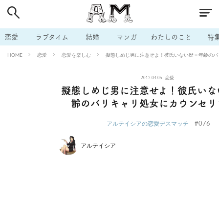
# 付き合いたい
# 男の本音
# セフレ
# 浮気
# 不倫
# 出会う方法
# マッチングアプリ
# ラブグッズ
# 体の相
恋愛
ラブタイム
結婚
マンガ
わたしのこと
特
# イケない
# ビッチの話
# エロスポット
# キャリア
恋愛
恋愛を楽しむ
擬態しめじ男に注意せよ！彼氏いない歴＝年齢のバ
HOME
# 恋愛相談
# モテテク
# セフレから本命へ
# 結婚したい
2017.04.05
恋愛
# セフレがほしい
# 夫婦の悩み
# おもしろライフ
擬態しめじ男に注意せよ！彼氏いな
齢のバリキャリ処女にカウンセリ
#076
アルテイシアの恋愛デスマッチ
アルテイシア