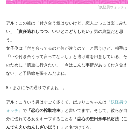
『妖怪男ウォッチ』
アル
：この彼は「付き合う気はないけど、恋人ごっこは楽しみた
い」
「責任逃れしつつ、いいとこどりしたい」
男の典型だと思
う。
女子側は「付き合ってるのと何が違うの？」と思うけど、相手は
「いや付き合うって言ってないし」と逃げ道を用意している。そ
のために「慎重に行きたい」「今はこんな事情があって付き合え
ない」と予防線を張るんだよね。
S
：まさにその通りですよね…。
アル
：こういう男はすごく多くて、ぱぷりこちゃんは
『妖怪男ウ
ォッチ』
で
「恋心の搾取地主」
と書いてます。そして、彼らが自
分に惚れてる女をキープすることを
「恋心の墾田永年私財法（こ
んでんえいねんしざいほう）」
と名づけてる。