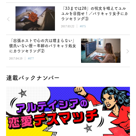
「33までは28」の呪文を唱えてユル
ユルを目指せ！／バリキャリ女子にカ
ウンセリング③
|
2017.03.22
#075
「出張ホストで心の穴は埋まらない」
彼氏いない歴＝年齢のバリキャリ処女
にカウンセリング②
|
2017.04.19
#077
連載バックナンバー