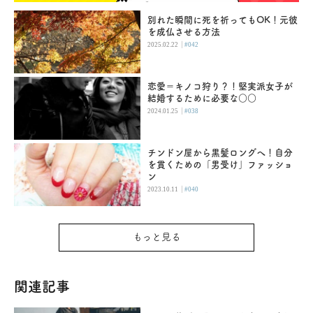
別れた瞬間に死を祈ってもOK！元彼
を成仏させる方法
|
2025.02.22
#042
恋愛＝キノコ狩り？！堅実派女子が
結婚するために必要な○○
|
2024.01.25
#038
チンドン屋から黒髪ロングへ！自分
を貫くための「男受け」ファッショ
ン
|
2023.10.11
#040
もっと見る
関連記事