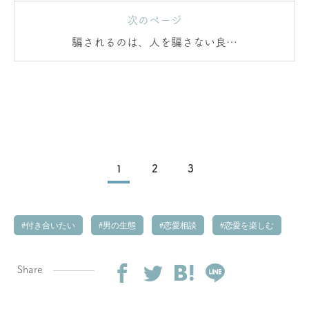
次のページ
騙されるのは、人を騙さない良い
子だから
1
2
3
付き合いたい
男の生態
恋愛相談
恋愛を楽しむ
Share