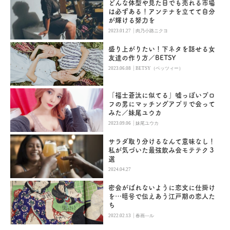
どんな体型や見た目でも売れる市場
は必ずある！アンテナを立てて自分
が輝ける努力を
|
2023.01.27
肉乃小路ニクヨ
盛り上がりたい！下ネタを話せる女
友達の作り方／BETSY
|
2023.06.08
BETSY（ベッツィー）
「福士蒼汰に似てる」嘘っぽいプロ
フの男にマッチングアプリで会って
みた／妹尾ユウカ
|
2023.09.06
妹尾ユウカ
サラダ取り分けるなんて意味なし！
私が気づいた最強飲み会モテテク３
選
2024.04.27
密会がばれないように恋文に仕掛け
を…暗号で伝えあう江戸期の恋人た
ち
|
2022.02.13
春画―ル