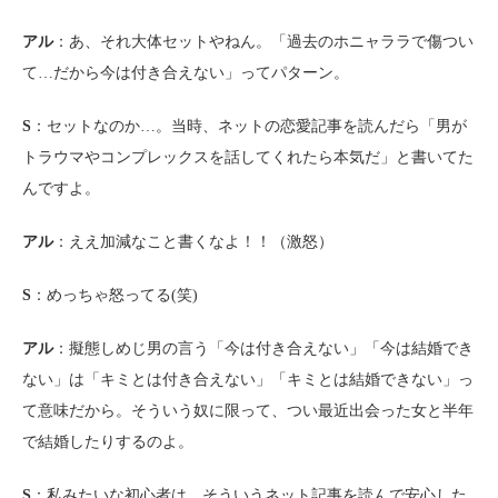
アル
：あ、それ大体セットやねん。「過去のホニャララで傷つい
て…だから今は付き合えない」ってパターン。
S
：セットなのか…。当時、ネットの恋愛記事を読んだら「男が
トラウマやコンプレックスを話してくれたら本気だ」と書いてた
んですよ。
アル
：ええ加減なこと書くなよ！！（激怒）
S
：めっちゃ怒ってる(笑)
アル
：擬態しめじ男の言う「今は付き合えない」「今は結婚でき
ない」は「キミとは付き合えない」「キミとは結婚できない」っ
て意味だから。そういう奴に限って、つい最近出会った女と半年
で結婚したりするのよ。
S
：私みたいな初心者は、そういうネット記事を読んで安心した