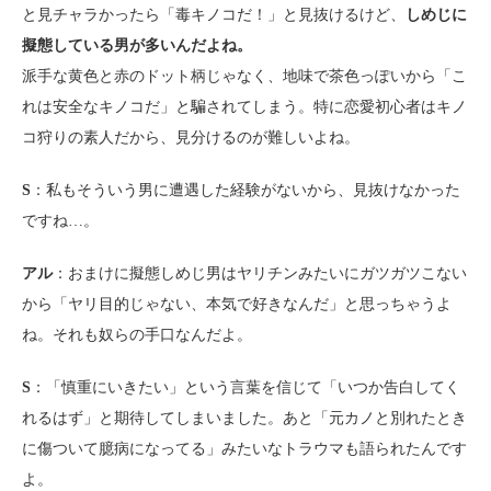
と見チャラかったら「毒キノコだ！」と見抜けるけど、
しめじに
擬態している男が多いんだよね。
派手な黄色と赤のドット柄じゃなく、地味で茶色っぽいから「こ
れは安全なキノコだ」と騙されてしまう。特に恋愛初心者はキノ
コ狩りの素人だから、見分けるのが難しいよね。
S
：私もそういう男に遭遇した経験がないから、見抜けなかった
ですね…。
アル
：おまけに擬態しめじ男はヤリチンみたいにガツガツこない
から「ヤリ目的じゃない、本気で好きなんだ」と思っちゃうよ
ね。それも奴らの手口なんだよ。
S
：「慎重にいきたい」という言葉を信じて「いつか告白してく
れるはず」と期待してしまいました。あと「元カノと別れたとき
に傷ついて臆病になってる」みたいなトラウマも語られたんです
よ。