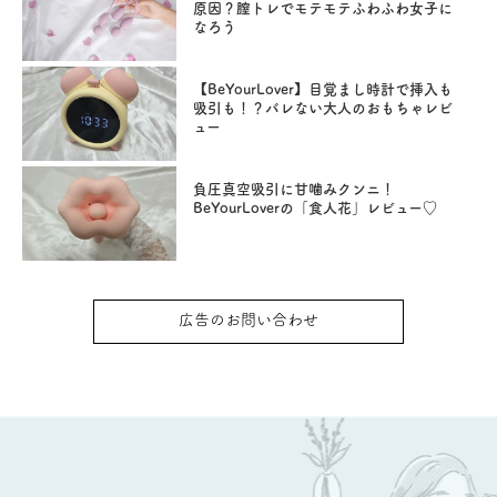
原因？膣トレでモテモテふわふわ女子に
なろう
【BeYourLover】目覚まし時計で挿入も
吸引も！？バレない大人のおもちゃレビ
ュー
負圧真空吸引に甘噛みクンニ！
BeYourLoverの「食人花」レビュー♡
広告のお問い合わせ