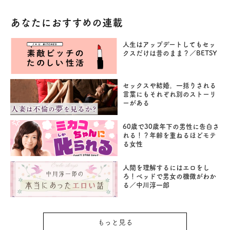
あなたにおすすめの連載
人生はアップデートしてもセッ
クスだけは昔のまま？／BETSY
セックスや結婚。一括りされる
言葉にもそれぞれ別のストーリ
ーがある
60歳で30歳年下の男性に告白さ
れる！？年齢を重ねるほどモテ
る女性
人間を理解するにはエロをし
ろ！ベッドで男女の機微がわか
る／中川淳一郎
もっと見る