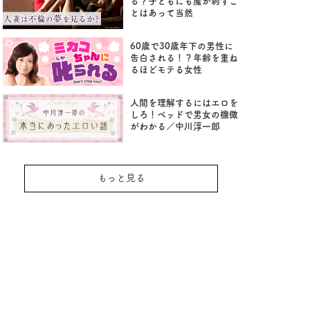
る？子どもにも魔が刺すこ
とはあって当然
60歳で30歳年下の男性に
告白される！？年齢を重ね
るほどモテる女性
人間を理解するにはエロを
しろ！ベッドで男女の機微
がわかる／中川淳一郎
もっと見る