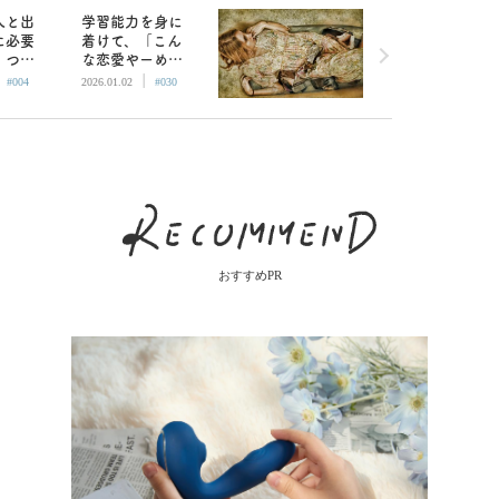
人と出
学習能力を身に
に必要
着けて、「こん
１つの
な恋愛やーめ
|
|
た！」と言える
#004
2026.01.02
#030
女になるため
に
おすすめPR