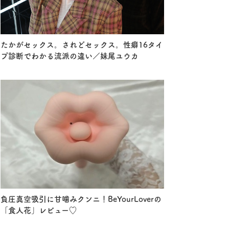
たかがセックス。されどセックス。性癖16タイ
プ診断でわかる流派の違い／妹尾ユウカ
負圧真空吸引に甘噛みクンニ！BeYourLoverの
「食人花」レビュー♡