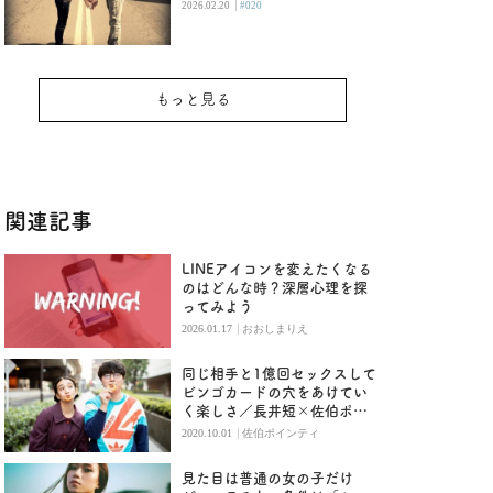
|
2026.02.20
#020
もっと見る
関連記事
LINEアイコンを変えたくなる
のはどんな時？深層心理を探
ってみよう
|
2026.01.17
おおしまりえ
同じ相手と1億回セックスして
ビンゴカードの穴をあけてい
く楽しさ／長井短×佐伯ポイ
ンティ（前編）
|
2020.10.01
佐伯ポインティ
見た目は普通の女の子だけ