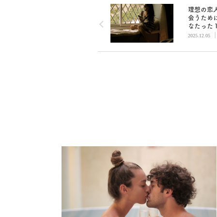
理想の恋
会うため
なたった
こと
2025.12.05