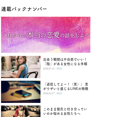
連載バックナンバー
出会う瞬間は不自然でいい！
「隙」がある女性になる手順
|
2026.07.15
#033
「返信してよー！（笑）」 男
がウザいと感じるLINEの特徴
|
2026.02.27
#025
このまま彼氏と付き合ってい
いのか悩める女性たちへ