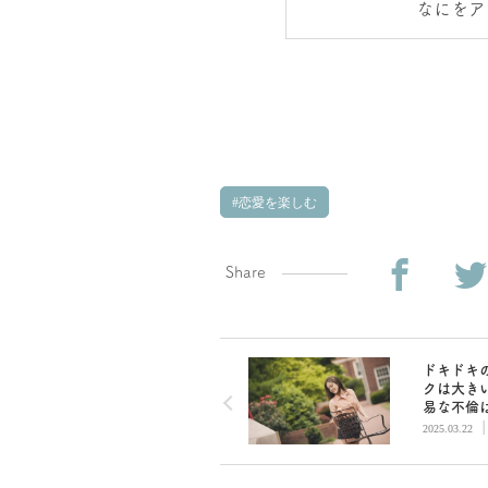
なにをア
恋愛を楽しむ
Share
ドキドキ
クは大き
易な不倫
の遠回り
2025.03.22
女子と子
さんの恋
い