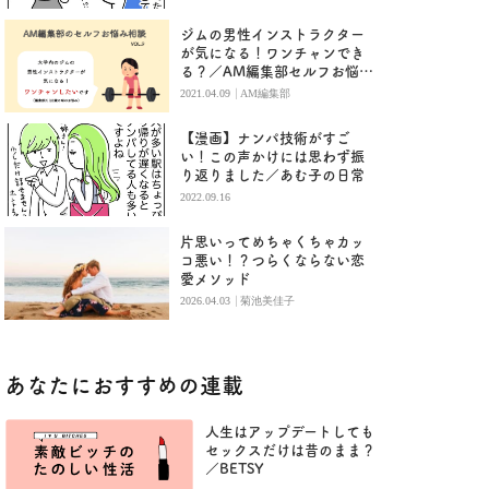
ジムの男性インストラクター
が気になる！ワンチャンでき
る？／AM編集部セルフお悩み
相談
|
2021.04.09
AM編集部
【漫画】ナンパ技術がすご
い！この声かけには思わず振
り返りました／あむ子の日常
2022.09.16
片思いってめちゃくちゃカッ
コ悪い！？つらくならない恋
愛メソッド
|
2026.04.03
菊池美佳子
あなたにおすすめの連載
人生はアップデートしても
セックスだけは昔のまま？
／BETSY