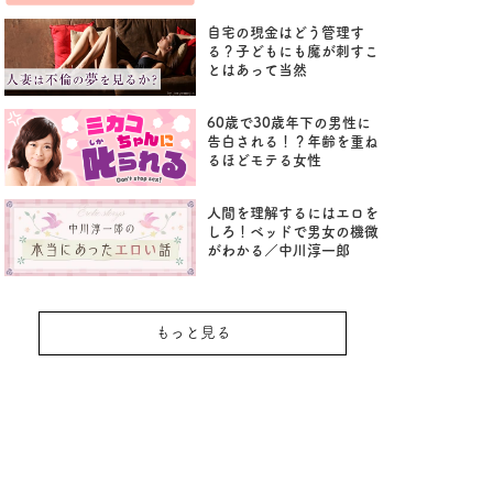
自宅の現金はどう管理す
る？子どもにも魔が刺すこ
とはあって当然
60歳で30歳年下の男性に
告白される！？年齢を重ね
るほどモテる女性
人間を理解するにはエロを
しろ！ベッドで男女の機微
がわかる／中川淳一郎
もっと見る