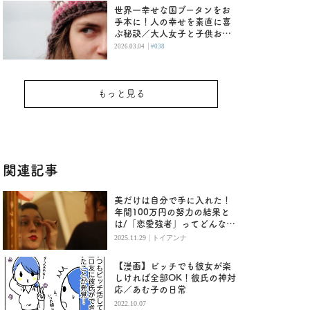
世界一幸せな国ブータンをお
手本に！人の幸せを素直に喜
ぶ秘訣／大人女子と子供おば
さんの恋愛の違い
|
2026.03.04
#038
もっと見る
関連記事
美だけは自分で手に入れた！
年間100万円の努力の結果と
は/「恋愛強者」ってどんな
人？ハイスペ恋愛を追う(6)
|
2025.11.29
トイアンナ
【漫画】ビッチでも彼女が楽
しければ全部OK！彼氏の神対
応／あむ子の日常
2022.10.07