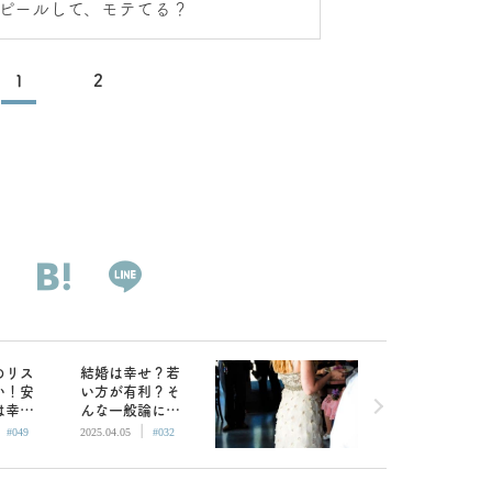
ピールして、モテてる？
1
2
のリス
結婚は幸せ？若
い！安
い方が有利？そ
は幸せ
んな一般論に振
|
|
／大人
り回されない生
#049
2025.04.05
#032
供おば
き方／大人女子
愛の違
と子供おばさん
の恋愛の違い