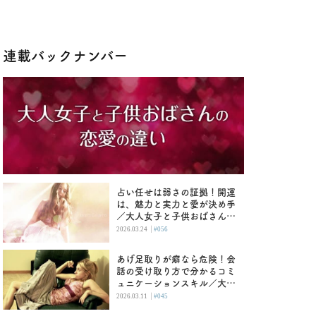
連載バックナンバー
占い任せは弱さの証拠！開運
は、魅力と実力と愛が決め手
／大人女子と子供おばさんの
恋愛の違い
|
2026.03.24
#056
あげ足取りが癖なら危険！会
話の受け取り方で分かるコミ
ュニケーションスキル／大人
女子と子供おばさんの恋愛の
|
2026.03.11
#045
違い