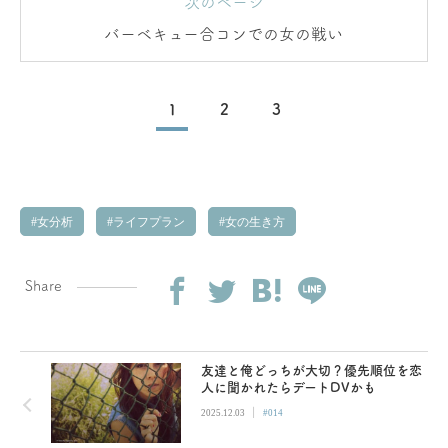
次のページ
バーベキュー合コンでの女の戦い
1
2
3
女分析
ライフプラン
女の生き方
Share
友達と俺どっちが大切？優先順位を恋
人に聞かれたらデートDVかも
|
2025.12.03
#014