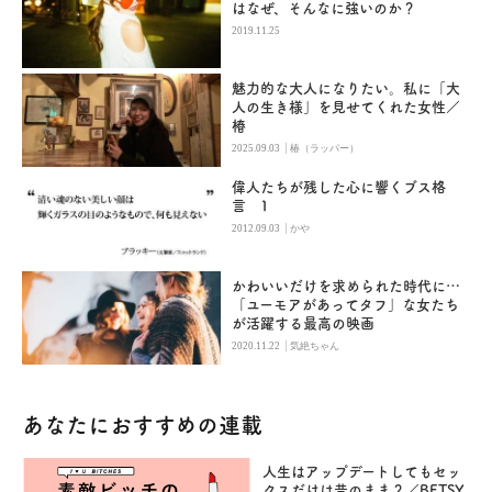
はなぜ、そんなに強いのか？
2019.11.25
魅力的な大人になりたい。私に「大
人の生き様」を見せてくれた女性／
椿
|
2025.09.03
椿（ラッパー）
偉人たちが残した心に響くブス格
言 1
|
2012.09.03
かや
かわいいだけを求められた時代に…
「ユーモアがあってタフ」な女たち
が活躍する最高の映画
|
2020.11.22
気絶ちゃん
あなたにおすすめの連載
人生はアップデートしてもセッ
クスだけは昔のまま？／BETSY