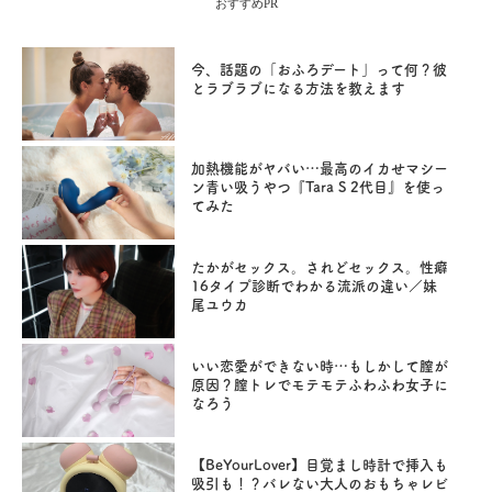
おすすめPR
今、話題の「おふろデート」って何？彼
とラブラブになる方法を教えます
加熱機能がヤバい…最高のイカせマシー
ン青い吸うやつ『Tara S 2代目』を使っ
てみた
たかがセックス。されどセックス。性癖
16タイプ診断でわかる流派の違い／妹
尾ユウカ
いい恋愛ができない時…もしかして膣が
原因？膣トレでモテモテふわふわ女子に
なろう
【BeYourLover】目覚まし時計で挿入も
吸引も！？バレない大人のおもちゃレビ