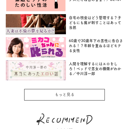
自宅の現金はどう管理する？子
どもにも魔が刺すことはあって
当然
60歳で30歳年下の男性に告白さ
れる！？年齢を重ねるほどモテ
る女性
人間を理解するにはエロをし
ろ！ベッドで男女の機微がわか
る／中川淳一郎
もっと見る