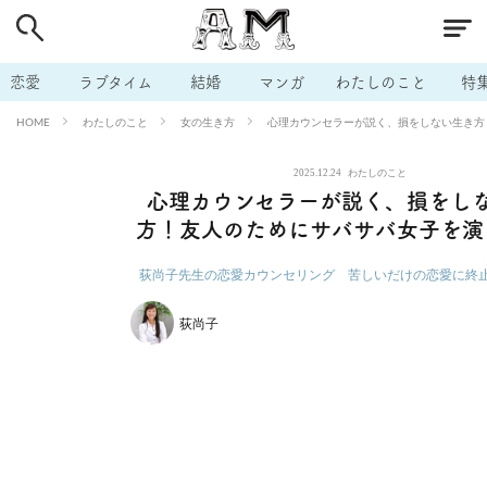
# 付き合いたい
# 男の本音
# セフレ
# 浮気
# 不倫
# 出会う方法
# マッチングアプリ
# ラブグッズ
# 体の相
恋愛
ラブタイム
結婚
マンガ
わたしのこと
特
# イケない
# ビッチの話
# エロスポット
# キャリア
わたしのこと
女の生き方
心理カウンセラーが説く、損をしない生き方
HOME
# 恋愛相談
# モテテク
# セフレから本命へ
# 結婚したい
2025.12.24
わたしのこと
# セフレがほしい
# 夫婦の悩み
# おもしろライフ
心理カウンセラーが説く、損をし
方！友人のためにサバサバ女子を演
荻尚子先生の恋愛カウンセリング 苦しいだけの恋愛に終
荻尚子