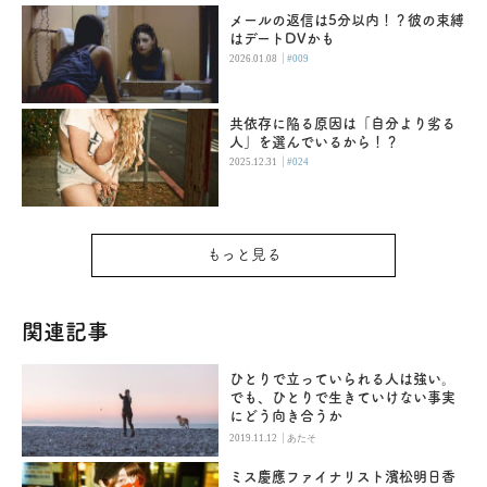
メールの返信は5分以内！？彼の束縛
はデートDVかも
|
2026.01.08
#009
共依存に陥る原因は「自分より劣る
人」を選んでいるから！？
|
2025.12.31
#024
もっと見る
関連記事
ひとりで立っていられる人は強い。
でも、ひとりで生きていけない事実
にどう向き合うか
|
2019.11.12
あたそ
ミス慶應ファイナリスト濱松明日香