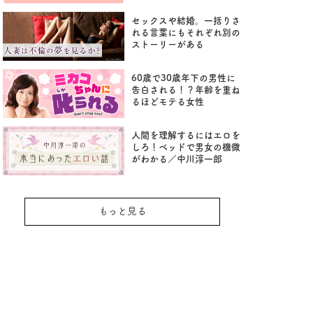
セックスや結婚。一括りさ
れる言葉にもそれぞれ別の
ストーリーがある
60歳で30歳年下の男性に
告白される！？年齢を重ね
るほどモテる女性
人間を理解するにはエロを
しろ！ベッドで男女の機微
がわかる／中川淳一郎
もっと見る