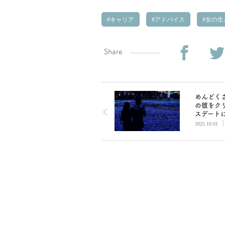
キャリア
アドバイス
女の生
Share
めんどく
の彼をク
スデート
出すには
2025.10.01
ネエ精神
アドバイ