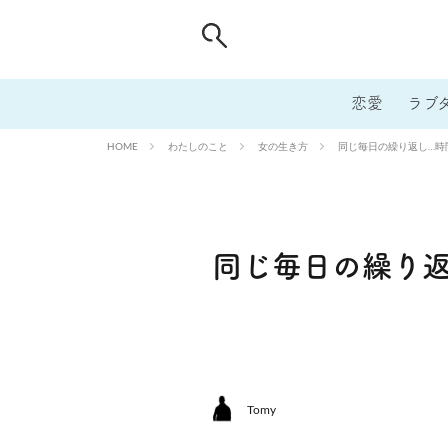
恋愛
ラブ
わたしのこと
女の生き方
同じ毎日の繰り返し…時
HOME
同じ毎日の繰り
Tomy