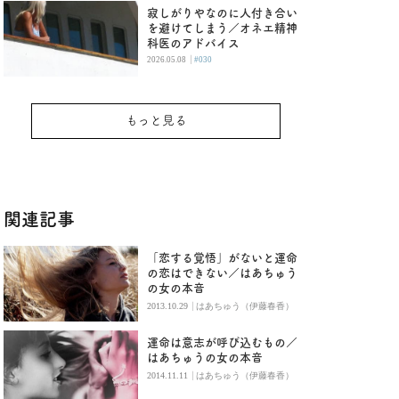
寂しがりやなのに人付き合い
を避けてしまう／オネエ精神
科医のアドバイス
|
2026.05.08
#030
もっと見る
関連記事
「恋する覚悟」がないと運命
の恋はできない／はあちゅう
の女の本音
|
2013.10.29
はあちゅう（伊藤春香）
運命は意志が呼び込むもの／
はあちゅうの女の本音
|
2014.11.11
はあちゅう（伊藤春香）