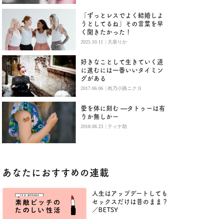
「ずっとレスでよく結婚しよ
うとしてるね」その言葉を早
く聞きたかった！
|
2025.10.11
大泉りか
好きなことして生きていく道
に進むには一番いいタイミン
グがある
|
2017.06.06
肉乃小路ニクヨ
愛を体に刻む —タトゥーは有
りか無しかー
|
2018.08.23
ティナ助
あなたにおすすめの連載
人生はアップデートしても
セックスだけは昔のまま？
／BETSY