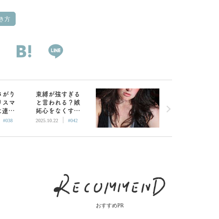
き方
さがり
束縛が強すぎる
リスマ
と言われる？嫉
に連れ
妬心をなくす方
|
|
？／オ
法／オネエ精神
#038
2025.10.22
#042
科医の
科医のアドバイ
ス
ス
おすすめPR