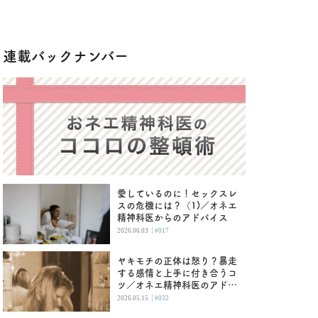
連載バックナンバー
愛しているのに！セックスレ
スの危機には？（1)／オネエ
精神科医からのアドバイス
|
2026.06.03
#017
ヤキモチの正体は怒り？暴走
する感情と上手に付き合うコ
ツ／オネエ精神科医のアドバ
イス
|
2026.05.15
#032