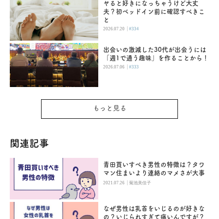
ヤると好きになっちゃうけど大丈
夫？初ベッドイン前に確認すべきこ
と
|
2026.07.20
#334
出会いの激減した30代が出会うには
「週1で通う趣味」を作ることから！
|
2026.07.06
#333
もっと見る
関連記事
青田買いすべき男性の特徴は？タワ
マン住まいより連絡のマメさが大事
|
2021.07.26
菊池美佳子
なぜ男性は乳首をいじるのが好きな
の？いじられすぎて痛いんですが？