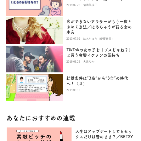
|
2019.07.22
菊池美佳子
恋ができないアラサーがもう一度と
きめく方法／はあちゅうが語る女の
本音
|
2013.07.02
はあちゅう（伊藤春香）
TikTokの女の子を「ブスじゃね？」
と言う金髪イケメンの気持ち
|
2019.06.29
大泉りか
結婚条件は“3高”から“3合”の時代
へ！（３）
2014.09.12
あなたにおすすめの連載
人生はアップデートしてもセッ
クスだけは昔のまま？／BETSY