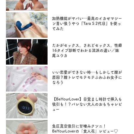
加熱機能がヤバい…最高のイカせマシー
ン青い吸うやつ『Tara S 2代目』を使っ
てみた
たかがセックス。されどセックス。性癖
16タイプ診断でわかる流派の違い／妹
尾ユウカ
いい恋愛ができない時…もしかして膣が
原因？膣トレでモテモテふわふわ女子に
なろう
【BeYourLover】目覚まし時計で挿入も
吸引も！？バレない大人のおもちゃレビ
ュー
負圧真空吸引に甘噛みクンニ！
BeYourLoverの「食人花」レビュー♡