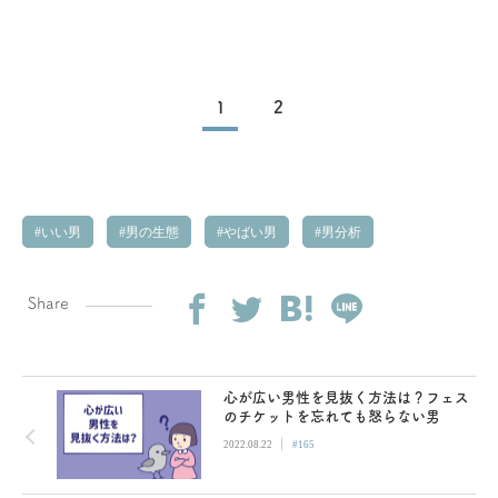
1
2
いい男
男の生態
やばい男
男分析
Share
心が広い男性を見抜く方法は？フェス
のチケットを忘れても怒らない男
|
2022.08.22
#165