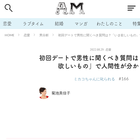
# 付き合いたい
# 男の本音
# セフレ
# 浮気
# 不倫
# 出会う方法
# マッチングアプリ
# ラブグッズ
# 体の相
恋愛
ラブタイム
結婚
マンガ
わたしのこと
特
# イケない
# ビッチの話
# エロスポット
# キャリア
恋愛
男分析
初回デートで男性に聞くべき質問は？「いま欲しいもの」
HOME
# 恋愛相談
# モテテク
# セフレから本命へ
# 結婚したい
2022.08.29
恋愛
# セフレがほしい
# 夫婦の悩み
# おもしろライフ
初回デートで男性に聞くべき質問は
欲しいもの」で人間性が分か
#166
ミカコちゃんに叱られる
菊池美佳子