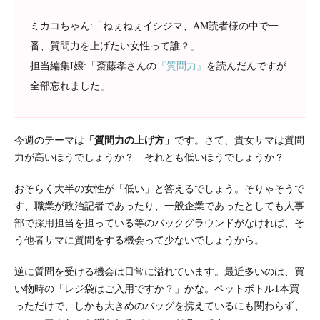
ミカコちゃん:「ねぇねぇイシジマ、AM読者様の中で一
番、質問力を上げたい女性って誰？」
担当編集I嬢:「斎藤孝さんの
『質問力』
を読んだんですが
全部忘れました」
今週のテーマは
「質問力の上げ方」
です。さて、貴女サマは質問
力が高いほうでしょうか？ それとも低いほうでしょうか？
おそらく大半の女性が「低い」と答えるでしょう。そりゃそうで
す、職業が政治記者であったり、一般企業であったとしても人事
部で採用担当を担っている等のバックグラウンドがなければ、そ
う他者サマに質問をする機会って少ないでしょうから。
逆に質問を受ける機会は日常に溢れています。最近多いのは、買
い物時の「レジ袋はご入用ですか？」かな。ペットボトル1本買
っただけで、しかも大きめのバッグを携えているにも関わらず、