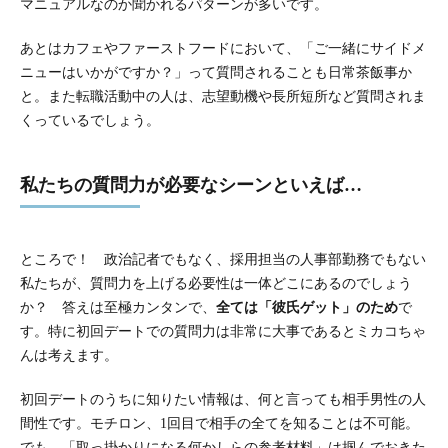
マニュアルなのか聞かれるパターンが多いです。
あとはカフェやファーストフードにおいて、「ご一緒にサイドメ
ニューはいかがですか？」って質問されることも日常茶飯事か
と。また転職活動中の人は、志望動機や長所短所など質問されま
くっているでしょう。
私たちの質問力が必要なシーンといえば…
ところで！ 政治記者でもなく、採用担当の人事部勤務でもない
私たちが、質問力を上げる必要性は一体どこにあるのでしょう
か？ 答えは至極カンタンで、
全ては「彼氏ゲット」のため
で
す。特に初回デートでの質問力は非常に大事であるとミカコちゃ
んは考えます。
初回デートのうちに知りたい情報は、何と言っても相手男性の人
間性です。モチロン、1回目で相手の全てを知ることは不可能。
でも、「取っ掛かりになる何かしらの参考材料」は掴んでおきた