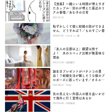
【漫画】一緒にいる時間が増えすぎ
たカップル…別れが増えた最近のリ
アル事情／あむ子の日常
2021.01.22
恥ずかしくて彼に結婚の話ができま
せん。どうすれば？／ものすごい愛
|
2018.07.05
ものすごい愛
「友人の旦那以上」願望は捨て
よ！ 夫のスペック比較が無意味な
理由
|
2013.12.30
池田園子
誕生日プレゼントがパチンコの景
品！？結婚生活が難しそうな彼のプ
ロポーズに困っています／オネエ精
神科医のアドバイス
|
2025.06.25
Tomy
先の見えない外国人の彼を追いかけ
て海外に行く覚悟はあるか
|
2023.05.09
中村綾花