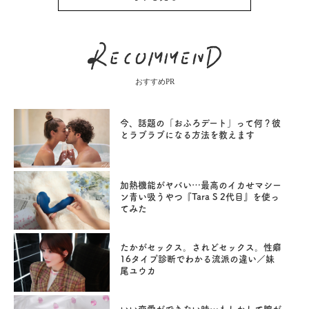
おすすめPR
今、話題の「おふろデート」って何？彼
とラブラブになる方法を教えます
加熱機能がヤバい…最高のイカせマシー
ン青い吸うやつ『Tara S 2代目』を使っ
てみた
たかがセックス。されどセックス。性癖
16タイプ診断でわかる流派の違い／妹
尾ユウカ