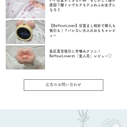
いい恋愛ができない時…もしかして膣が
原因？膣トレでモテモテふわふわ女子に
なろう
【BeYourLover】目覚まし時計で挿入も
吸引も！？バレない大人のおもちゃレビ
ュー
負圧真空吸引に甘噛みクンニ！
BeYourLoverの「食人花」レビュー♡
広告のお問い合わせ