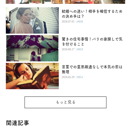
結婚への迷い！相手を確信するため
の決め手は？
|
2026.07.01
#056
驚きの住宅事情！パリの家探しで気
を付けること
|
2026.06.17
#053
言葉での意思疎通なしで本気の恋は
無理
|
2026.05.29
#051
もっと見る
関連記事