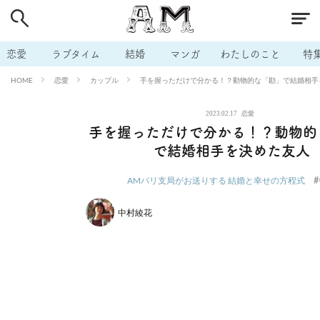
# 付き合いたい
# 男の本音
# セフレ
# 浮気
# 不倫
# 出会う方法
# マッチングアプリ
# ラブグッズ
# 体の相
恋愛
ラブタイム
結婚
マンガ
わたしのこと
特
# イケない
# ビッチの話
# エロスポット
# キャリア
恋愛
カップル
手を握っただけで分かる！？動物的な「勘」で結婚相手
HOME
# 恋愛相談
# モテテク
# セフレから本命へ
# 結婚したい
2023.02.17
恋愛
# セフレがほしい
# 夫婦の悩み
# おもしろライフ
手を握っただけで分かる！？動物的
で結婚相手を決めた友人
#
AMパリ支局がお送りする 結婚と幸せの方程式
中村綾花