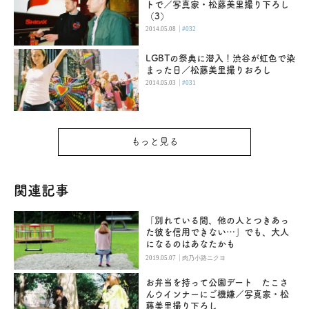
トで／写真家・松藤美里撮り下ろし
（3）
|
2014.05.08
#032
LGBTの祭典に潜入！渋谷が虹色で染
まった日／松藤美里撮りおろし
|
2014.05.03
#031
もっと見る
関連記事
「別れている間、他の人とつきあっ
た彼を信用できない…」でも、大人
になるのはあなたかも
|
2019.05.07
肉乃小路ニクヨ
お弁当を持って公園デート たこさ
んウインナーにご機嫌／写真家・松
藤美里撮り下ろし