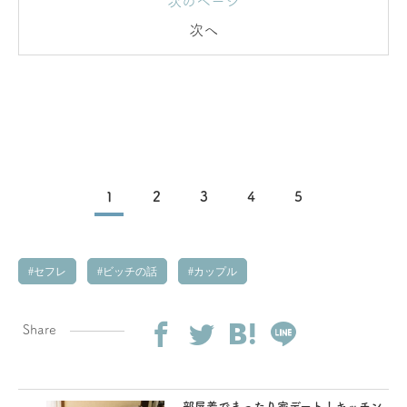
次のページ
次へ
1
2
3
4
5
セフレ
ビッチの話
カップル
Share
部屋着でまったり家デート！キッチン