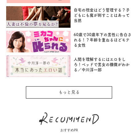
自宅の現金はどう管理する？子
どもにも魔が刺すことはあって
当然
60歳で30歳年下の男性に告白さ
れる！？年齢を重ねるほどモテ
る女性
人間を理解するにはエロをし
ろ！ベッドで男女の機微がわか
る／中川淳一郎
もっと見る
おすすめPR