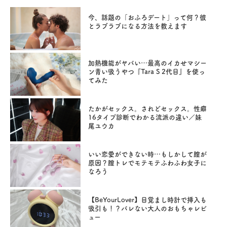
今、話題の「おふろデート」って何？彼
とラブラブになる方法を教えます
加熱機能がヤバい…最高のイカせマシー
ン青い吸うやつ『Tara S 2代目』を使っ
てみた
たかがセックス。されどセックス。性癖
16タイプ診断でわかる流派の違い／妹
尾ユウカ
いい恋愛ができない時…もしかして膣が
原因？膣トレでモテモテふわふわ女子に
なろう
【BeYourLover】目覚まし時計で挿入も
吸引も！？バレない大人のおもちゃレビ
ュー