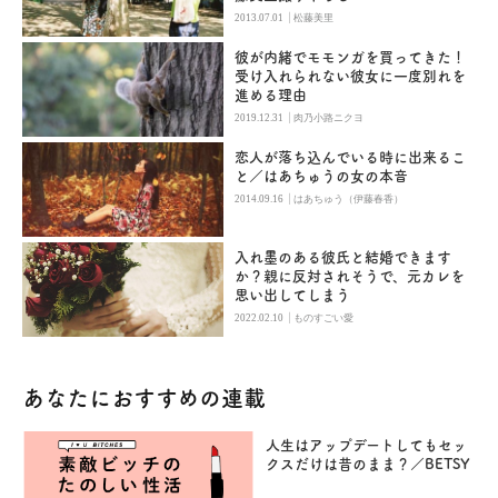
|
2013.07.01
松藤美里
彼が内緒でモモンガを買ってきた！
受け入れられない彼女に一度別れを
進める理由
|
2019.12.31
肉乃小路ニクヨ
恋人が落ち込んでいる時に出来るこ
と／はあちゅうの女の本音
|
2014.09.16
はあちゅう（伊藤春香）
入れ墨のある彼氏と結婚できます
か？親に反対されそうで、元カレを
思い出してしまう
|
2022.02.10
ものすごい愛
あなたにおすすめの連載
人生はアップデートしてもセッ
クスだけは昔のまま？／BETSY