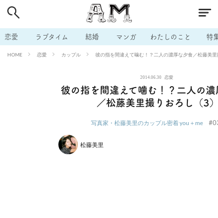
# 付き合いたい
# 男の本音
# セフレ
# 浮気
# 不倫
# 出会う方法
# マッチングアプリ
# ラブグッズ
# 体の相
恋愛
ラブタイム
結婚
マンガ
わたしのこと
特
# イケない
# ビッチの話
# エロスポット
# キャリア
恋愛
カップル
彼の指を間違えて噛む！？二人の濃厚な夕食／松藤美里
HOME
# 恋愛相談
# モテテク
# セフレから本命へ
# 結婚したい
2014.06.30
恋愛
# セフレがほしい
# 夫婦の悩み
# おもしろライフ
彼の指を間違えて噛む！？二人の濃
／松藤美里撮りおろし（3
#0
写真家・松藤美里のカップル密着 you＋me
松藤美里