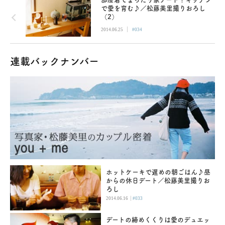
で愛を育む♪／松藤美里撮りおろし
（2）
|
2014.06.25
#034
連載バックナンバー
ホットケーキで遅めの朝ごはん♪昼
からの休日デート／松藤美里撮りお
ろし
|
2014.06.16
#033
デートの締めくくりは愛のデュエッ