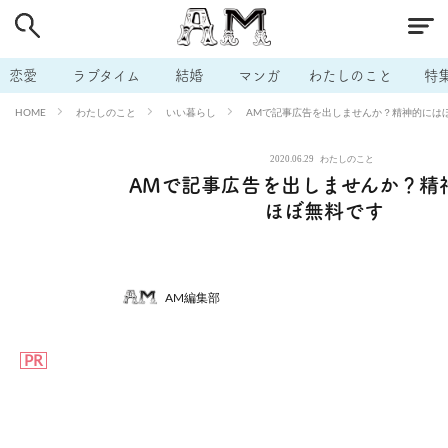
# 付き合いたい
# 男の本音
# セフレ
# 浮気
# 不倫
# 出会う方法
# マッチングアプリ
# ラブグッズ
# 体の相
恋愛
ラブタイム
結婚
マンガ
わたしのこと
特
# イケない
# ビッチの話
# エロスポット
# キャリア
わたしのこと
いい暮らし
AMで記事広告を出しませんか？精神的には
HOME
# 恋愛相談
# モテテク
# セフレから本命へ
# 結婚したい
2020.06.29
わたしのこと
# セフレがほしい
# 夫婦の悩み
# おもしろライフ
AMで記事広告を出しませんか？精
ほぼ無料です
AM編集部
PR