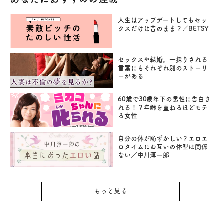
人生はアップデートしてもセッ
クスだけは昔のまま？／BETSY
セックスや結婚。一括りされる
言葉にもそれぞれ別のストーリ
ーがある
60歳で30歳年下の男性に告白さ
れる！？年齢を重ねるほどモテ
る女性
自分の体が恥ずかしい？エロエ
ロタイムにお互いの体型は関係
ない／中川淳一郎
もっと見る