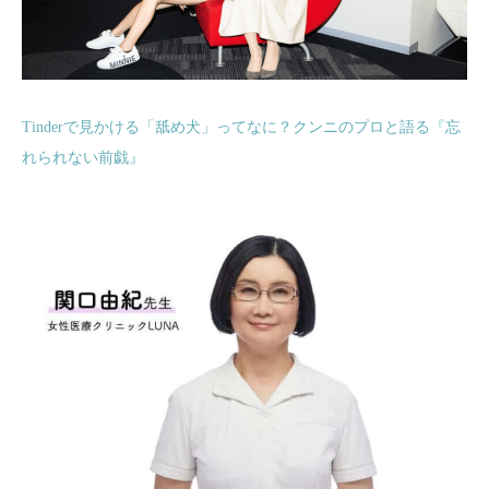
Tinderで見かける「舐め犬」ってなに？クンニのプロと語る『忘
れられない前戯』