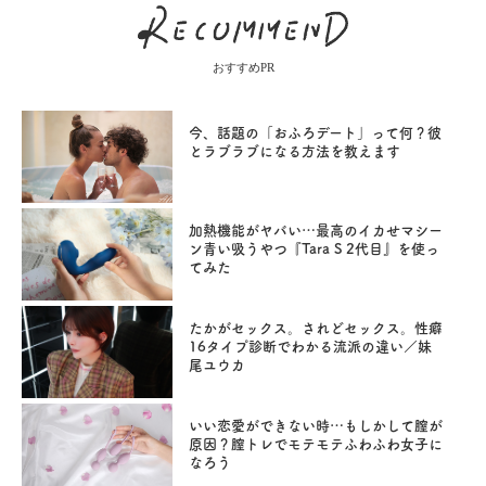
おすすめPR
今、話題の「おふろデート」って何？彼
とラブラブになる方法を教えます
加熱機能がヤバい…最高のイカせマシー
ン青い吸うやつ『Tara S 2代目』を使っ
てみた
たかがセックス。されどセックス。性癖
16タイプ診断でわかる流派の違い／妹
尾ユウカ
いい恋愛ができない時…もしかして膣が
原因？膣トレでモテモテふわふわ女子に
なろう