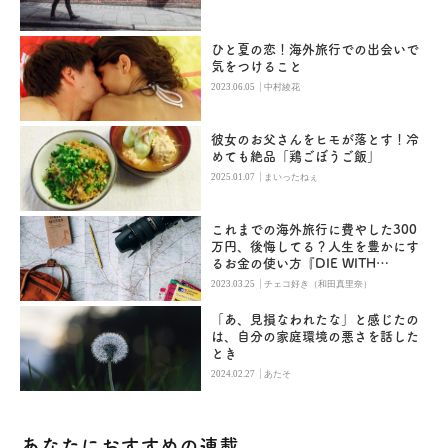
ひと夏の恋！海外旅行での出会いで
気をつけること
|
2023.06.05
中村綾花
彼女のお父さんをヒモが落とす！冷
めても絶品「鶏ごぼうご飯」
|
2025.01.07
まいったねぇ
これまでの海外旅行に費やした300
万円、後悔してる？人生を豊かにす
るお金の使い方『DIE WITH
ZERO』
|
2023.03.25
チェコ好き（和田真里奈）
「あ、見損なわれたな」と感じたの
は、自分の家庭環境の悪さを話した
とき
|
2024.02.27
あたそ
あなたにおすすめの連載