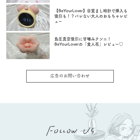
【BeYourLover】目覚まし時計で挿入も
吸引も！？バレない大人のおもちゃレビ
ュー
負圧真空吸引に甘噛みクンニ！
BeYourLoverの「食人花」レビュー♡
広告のお問い合わせ